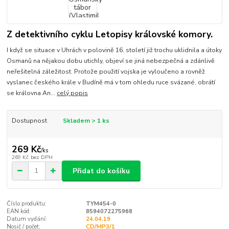
Z detektivního cyklu Letopisy královské komory.
I když se situace v Uhrách v polovině 16. století již trochu uklidnila a útoky
Osmanů na nějakou dobu utichly, objeví se jiná nebezpečná a zdánlivě
neřešitelná záležitost. Protože použití vojska je vyloučeno a rovněž
vyslanec českého krále v Budíně má v tom ohledu ruce svázané, obrátí
se královna An...
celý popis
Dostupnost
Skladem > 1 ks
269 Kč
/
ks
269 Kč
bez DPH
Přidat do košíku
Číslo produktu:
TYM454-0
EAN kód:
8594072275968
Datum vydání:
24.04.19
Nosič / počet:
CD/MP3/1