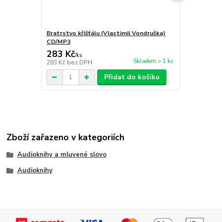
Bratrstvo křišťálu (Vlastimil Vondruška)
Ďáblův sluh
CD/MP3
283 Kč
314 Kč
/
ks
/
ks
Skladem > 1 ks
283 Kč
bez DPH
314 Kč
bez 
Přidat do košíku
Zboží zařazeno v kategoriích
Audioknihy a mluvené slovo
Audioknihy