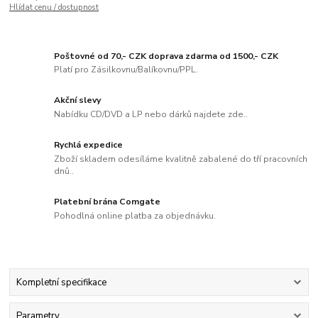
Hlídat cenu / dostupnost
Poštovné od 70,- CZK doprava zdarma od 1500,- CZK
Platí pro Zásilkovnu/Balíkovnu/PPL.
Akční slevy
Nabídku CD/DVD a LP nebo dárků najdete zde..
Rychlá expedice
Zboží skladem odesíláme kvalitně zabalené do tří pracovních
dnů..
Platební brána Comgate
Pohodlná online platba za objednávku.
Kompletní specifikace
Parametry