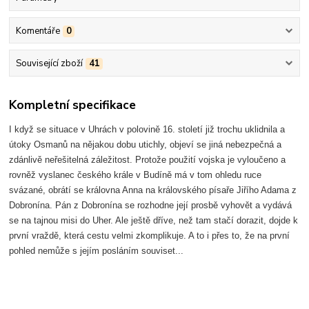
Komentáře
0
Související zboží
41
Kompletní specifikace
I když se situace v Uhrách v polovině 16. století již trochu uklidnila a
útoky Osmanů na nějakou dobu utichly, objeví se jiná nebezpečná a
zdánlivě neřešitelná záležitost. Protože použití vojska je vyloučeno a
rovněž vyslanec českého krále v Budíně má v tom ohledu ruce
svázané, obrátí se královna Anna na královského písaře Jiřího Adama z
Dobronína. Pán z Dobronína se rozhodne její prosbě vyhovět a vydává
se na tajnou misi do Uher. Ale ještě dříve, než tam stačí dorazit, dojde k
první vraždě, která cestu velmi zkomplikuje. A to i přes to, že na první
pohled nemůže s jejím posláním souviset...