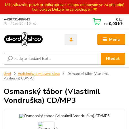
Milí zákazníci, právě probíhá úprava eshopu omlouvám se za případné
komplikace Děkujeme za pochopení 💙
0
ks
+420731485643
za
0,00 Kč
Po - Pá od 10 - 16 hod.
Menu
Hledat
Úvod
Audioknihy a mluvené slovo
Osmanský tábor (Vlastimil
Vondruška) CD/MP3
Osmanský tábor (Vlastimil
Vondruška) CD/MP3