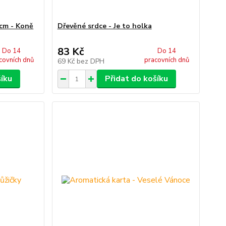
 cm - Koně
Dřevěné srdce - Je to holka
83 Kč
Do 14
Do 14
covních dnů
pracovních dnů
69 Kč
bez DPH
šíku
Přidat do košíku