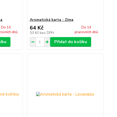
ta
Aromatická karta - Zima
64 Kč
Do 14
Do 14
covních dnů
pracovních dnů
53 Kč
bez DPH
šíku
Přidat do košíku