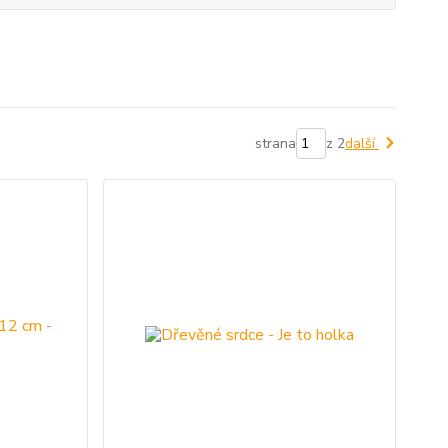
strana
z 2
další