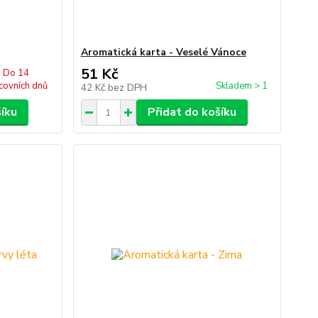
Aromatická karta - Veselé Vánoce
51 Kč
Do 14
covních dnů
Skladem > 1
42 Kč
bez DPH
šíku
Přidat do košíku