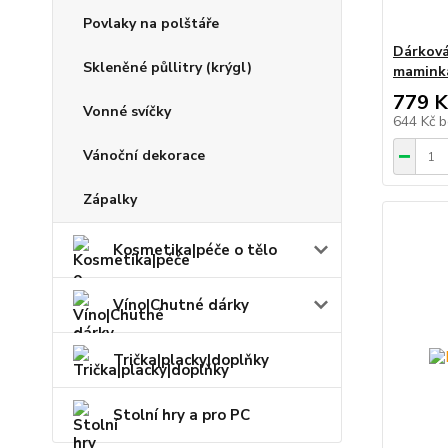
Povlaky na polštáře
Dárková
Skleněné půllitry (krýgl)
maminka 
779 K
Vonné svíčky
644 Kč
b
Vánoční dekorace
Zápalky
Kosmetika|péče o tělo
Víno|Chutné dárky
Trička|placky|doplňky
Stolní hry a pro PC