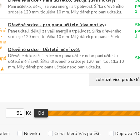
Dřevěné srdce - Paní učitelko, děkuji..(dva motivy)
Sk
po
Paní učitelko, děkuji za vaši energii a trpělivost. Šířka dřevěného
1
srdce je 120 mm, tloušťka 10 mm. Milý dárek pro paní učitelku.
Dřevěné srdce - pro pana učitele (dva motivy)
Sk
po
Pane učiteli, děkuji za vaši energii a trpělivost. Šířka dřevěného
1
srdce je 120 mm, tloušťka 10 mm. Milý dárek pro pana učitele.
Dřevěné srdce - Učitelé mění svět
Dřevěné dekorační srdce pro pana učitele nebo paní učitelku -
Sk
učitelé mění svět. Šířka dřevěného srdce je 120 mm, tloušťka 10
mm. Milý dárek pro pana učitele nebo paní učitelku.
zobrazit více produktů
Kč
Od
adem
Novinka
Cena, která Vás potěší..
Doprava Z