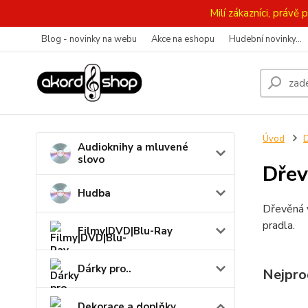
Milí zákazníci, práv
Blog - novinky na webu
Akce na eshopu
Hudební novinky...
Úvod
D
Audioknihy a mluvené
slovo
Dřev
Hudba
Dřevěná v
pradla.
Filmy|DVD|Blu-Ray
Dárky pro..
Nejpro
Dekorace a doplňky