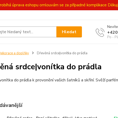
ě probíhá úprava eshopu omlouvám se za případné komplikace Děk
Nevíte
Hledat
+420
Po - P
ekorace a doplňky
Dřevěná srdce|vonítka do prádla
ěná srdce|vonítka do prádla
onítka do prádla k provonění vašich šatníků a skříní. Svěží parfé
dávanější