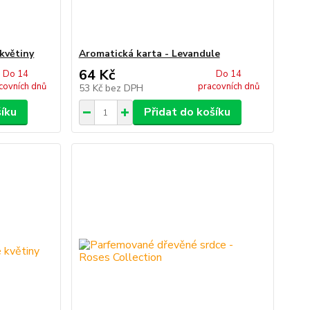
květiny
Aromatická karta - Levandule
64 Kč
Do 14
Do 14
covních dnů
pracovních dnů
53 Kč
bez DPH
šíku
Přidat do košíku