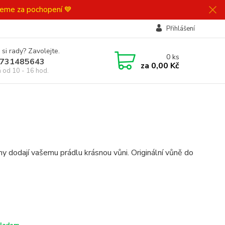
ujeme za pochopení 💙
Přihlášení
 si rady? Zavolejte.
0
ks
731485643
za
0,00 Kč
á od 10 - 16 hod.
my dodají vašemu prádlu krásnou vůni. Originální vůně do