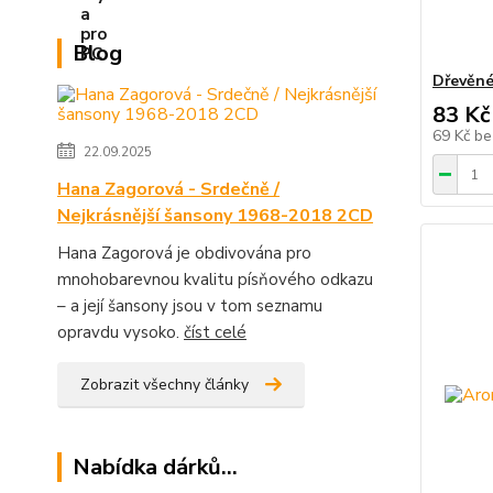
Blog
Dřevěné 
83 Kč
69 Kč
be
22.09.2025
Hana Zagorová - Srdečně /
Nejkrásnější šansony 1968-2018 2CD
Hana Zagorová je obdivována pro
mnohobarevnou kvalitu písňového odkazu
– a její šansony jsou v tom seznamu
opravdu vysoko.
číst celé
Zobrazit všechny články
Nabídka dárků...