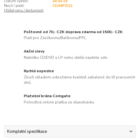
Datum vydání:
30.04.19
Nosič / počet:
CD/MP3/22
Hlídat cenu / dostupnost
Poštovné od 70,- CZK doprava zdarma od 1500,- CZK
Platí pro Zásilkovnu/Balíkovnu/PPL.
Akční slevy
Nabídku CD/DVD a LP nebo dárků najdete zde..
Rychlá expedice
Zboží skladem odesíláme kvalitně zabalené do tří pracovních
dnů..
Platební brána Comgate
Pohodlná online platba za objednávku.
Kompletní specifikace