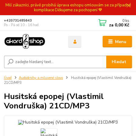
Milí zákazníci, právě probíhá úprava eshopu omlouvám se za případné
komplikace Děkujeme za pochopení 💙
0
ks
+420731485643
za
0,00 Kč
Po - Pá od 10 - 16 hod.
Menu
Hledat
Úvod
Audioknihy a mluvené slovo
Husitská epopej (Vlastimil Vondruška)
21CD/MP3
Husitská epopej (Vlastimil
Vondruška) 21CD/MP3