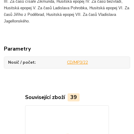
III. Za časů císaře Zikmunda, Husitská epopej IV. Za časů bezvládí,
Husitská epopej V. Za časů Ladislava Pohrobka, Husitská epopej VI. Za
časů Jiřího z Poděbrad, Husitská epopej VII. Za časů Vladislava
Jagellonského.
Parametry
Nosič / počet
CD/MP3/22
Související zboží
39