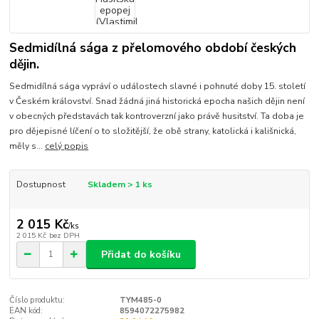
Sedmidílná sága z přelomového období českých
dějin.
Sedmidílná sága vypráví o událostech slavné i pohnuté doby 15. století
v Českém království. Snad žádná jiná historická epocha našich dějin není
v obecných představách tak kontroverzní jako právě husitství. Ta doba je
pro dějepisné líčení o to složitější, že obě strany, katolická i kališnická,
měly s...
celý popis
Dostupnost
Skladem > 1 ks
2 015 Kč
/
ks
2 015 Kč
bez DPH
Přidat do košíku
Číslo produktu:
TYM485-0
EAN kód:
8594072275982