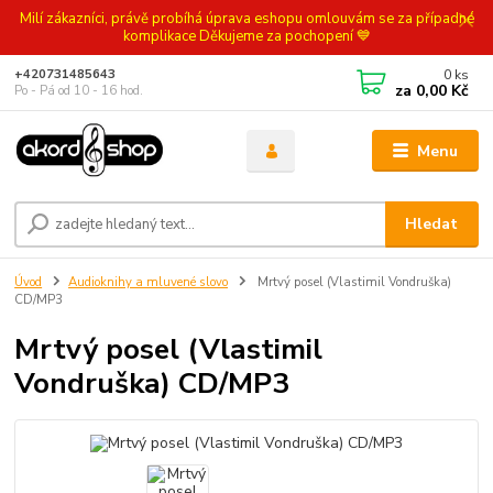
Milí zákazníci, právě probíhá úprava eshopu omlouvám se za případné
komplikace Děkujeme za pochopení 💙
0
ks
+420731485643
za
0,00 Kč
Po - Pá od 10 - 16 hod.
Menu
Hledat
Úvod
Audioknihy a mluvené slovo
Mrtvý posel (Vlastimil Vondruška)
CD/MP3
Mrtvý posel (Vlastimil
Vondruška) CD/MP3