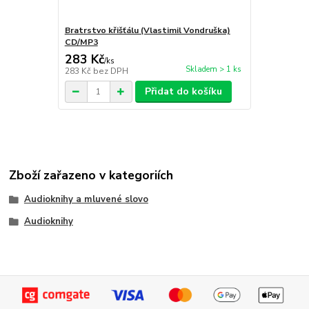
Bratrstvo křišťálu (Vlastimil Vondruška)
Ďáblův sluh
CD/MP3
283 Kč
314 Kč
/
ks
/
ks
Skladem > 1 ks
283 Kč
bez DPH
314 Kč
bez 
Přidat do košíku
Zboží zařazeno v kategoriích
Audioknihy a mluvené slovo
Audioknihy