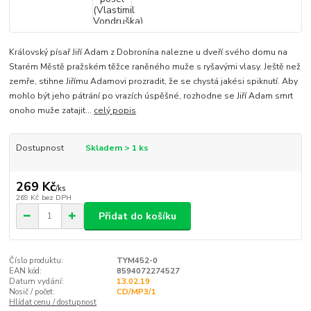
Královský písař Jiří Adam z Dobronína nalezne u dveří svého domu na
Starém Městě pražském těžce raněného muže s ryšavými vlasy. Ještě než
zemře, stihne Jiřímu Adamovi prozradit, že se chystá jakési spiknutí. Aby
mohlo být jeho pátrání po vrazích úspěšné, rozhodne se Jiří Adam smrt
onoho muže zatajit...
celý popis
Dostupnost
Skladem > 1 ks
269 Kč
/
ks
269 Kč
bez DPH
Přidat do košíku
Číslo produktu:
TYM452-0
EAN kód:
8594072274527
Datum vydání:
13.02.19
Nosič / počet:
CD/MP3/1
Hlídat cenu / dostupnost