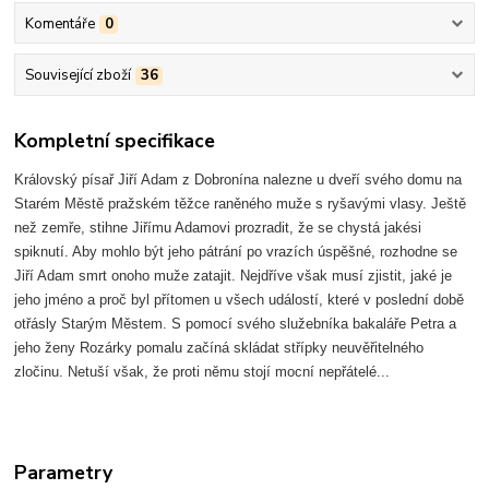
Komentáře
0
Související zboží
36
Kompletní specifikace
Královský písař Jiří Adam z Dobronína nalezne u dveří svého domu na
Starém Městě pražském těžce raněného muže s ryšavými vlasy. Ještě
než zemře, stihne Jiřímu Adamovi prozradit, že se chystá jakési
spiknutí. Aby mohlo být jeho pátrání po vrazích úspěšné, rozhodne se
Jiří Adam smrt onoho muže zatajit. Nejdříve však musí zjistit, jaké je
jeho jméno a proč byl přítomen u všech událostí, které v poslední době
otřásly Starým Městem. S pomocí svého služebníka bakaláře Petra a
jeho ženy Rozárky pomalu začíná skládat střípky neuvěřitelného
zločinu. Netuší však, že proti němu stojí mocní nepřátelé...
Parametry