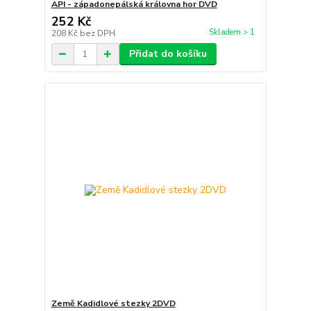
API - západonepálská královna hor DVD
252 Kč
Skladem > 1
208 Kč
bez DPH
Přidat do košíku
Země Kadidlové stezky 2DVD