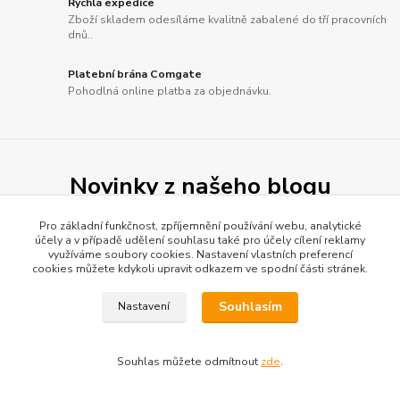
Rychlá expedice
Zboží skladem odesíláme kvalitně zabalené do tří pracovních
dnů..
Platební brána Comgate
Pohodlná online platba za objednávku.
Novinky z našeho blogu
Pro základní funkčnost, zpříjemnění používání webu, analytické
účely a v případě udělení souhlasu také pro účely cílení reklamy
využíváme soubory cookies. Nastavení vlastních preferencí
cookies můžete kdykoli upravit odkazem ve spodní části stránek.
Souhlasím
Nastavení
Souhlas můžete odmítnout
zde
.
22
.
09
.
2025