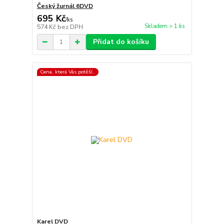
Český žurnál 6DVD
695 Kč
/
ks
Skladem > 1 ks
574 Kč
bez DPH
Přidat do košíku
Cena, která Vás potěší..
Karel DVD