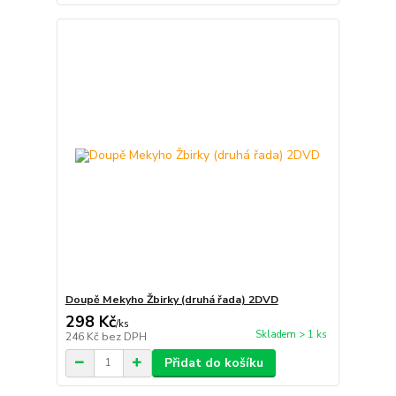
Doupě Mekyho Žbirky (druhá řada) 2DVD
298 Kč
/
ks
Skladem > 1 ks
246 Kč
bez DPH
Přidat do košíku