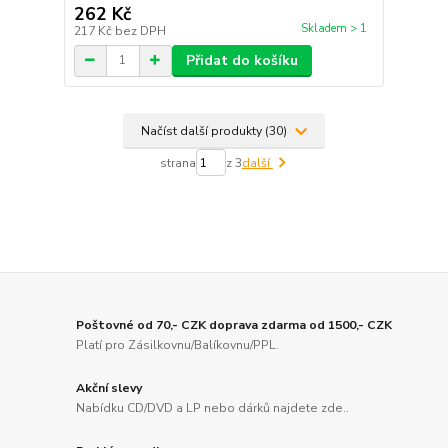
262 Kč
Skladem > 1
217 Kč
bez DPH
Přidat do košíku
Načíst další produkty (30)
strana
z 3
další
Poštovné od 70,- CZK doprava zdarma od 1500,- CZK
Platí pro Zásilkovnu/Balíkovnu/PPL.
Akční slevy
Nabídku CD/DVD a LP nebo dárků najdete zde..