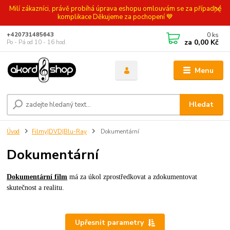
Milí zákazníci, právě probíhá úprava eshopu omlouvám se za případné
komplikace Děkujeme za pochopení 💙
0
ks
+420731485643
za
0,00 Kč
Po - Pá od 10 - 16 hod.
Menu
Hledat
Úvod
Filmy|DVD|Blu-Ray
Dokumentární
Dokumentární
Dokumentární film
má za úkol zprostředkovat a zdokumentovat
skutečnost a realitu.
Upřesnit parametry