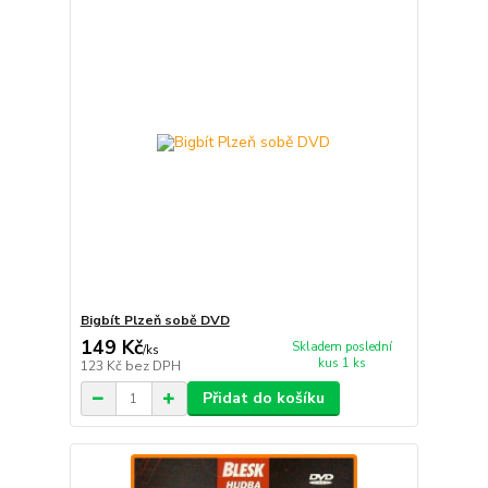
Bigbít Plzeň sobě DVD
149 Kč
Skladem poslední
/
ks
kus 1 ks
123 Kč
bez DPH
Přidat do košíku