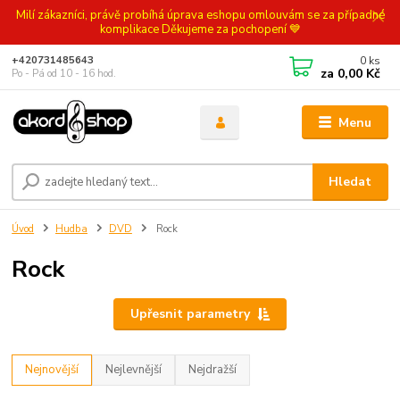
Milí zákazníci, právě probíhá úprava eshopu omlouvám se za případné
komplikace Děkujeme za pochopení 💙
0
ks
+420731485643
za
0,00 Kč
Po - Pá od 10 - 16 hod.
Menu
Hledat
Úvod
Hudba
DVD
Rock
Rock
Upřesnit parametry
Nejnovější
Nejlevnější
Nejdražší