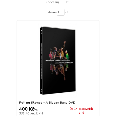
Zobrazuji 1-9 z 9
strana
z 1
Rolling Stones - A Bigger Bang DVD
400 Kč
Do 14 pracovních
/
ks
dnů
331 Kč
bez DPH