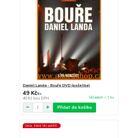
Daniel Landa - Bouře DVD (pošetka)
49 Kč
/
ks
Skladem > 1 ks
40 Kč
bez DPH
Přidat do košíku
Cena, která Vás potěší..