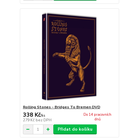
Rolling Stones - Bridges To Bremen DVD
338 Kč
Do 14 pracovních
/
ks
dnů
279 Kč
bez DPH
Přidat do košíku