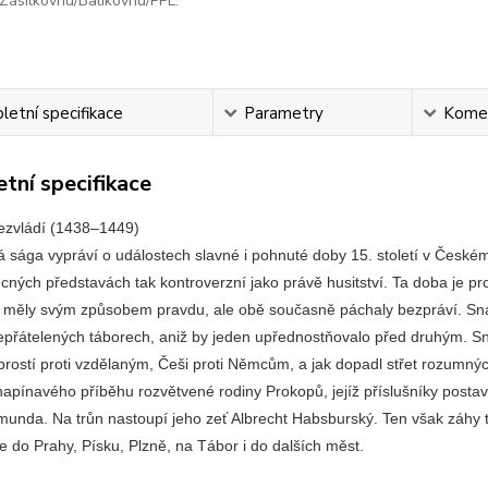
Zásilkovnu/Balíkovnu/PPL.
etní specifikace
Parametry
Kome
tní specifikace
ezvládí (1438–1449)
 sága vypráví o událostech slavné i pohnuté doby 15. století v Českém 
cných představách tak kontroverzní jako právě husitství. Ta doba je pro d
, měly svým způsobem pravdu, ale obě současně páchaly bezpráví. Snad 
přátelených táborech, aniž by jeden upřednostňovalo před druhým. Snaž
rostí proti vzdělaným, Češi proti Němcům, a jak dopadl střet rozumných 
napínavého příběhu rozvětvené rodiny Prokopů, jejíž příslušníky postaví
munda. Na trůn nastoupí jeho zeť Albrecht Habsburský. Ten však záhy 
 do Prahy, Písku, Plzně, na Tábor i do dalších měst.