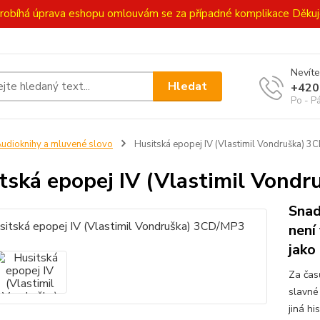
ě probíhá úprava eshopu omlouvám se za případné komplikace Děk
Nevíte
Hledat
+420
Po - P
udioknihy a mluvené slovo
Husitská epopej IV (Vlastimil Vondruška) 
tská epopej IV (Vlastimil Vond
Snad
není
jako
Za čas
slavné
jiná h