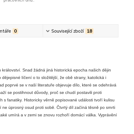
pracovních dnů..
ntáře
0
Související zboží
18
království. Snad žádná jiná historická epocha našich dějin
ějepisné líčení o to složitější, že obě strany, katolická i
poprvé se v naší literatuře objevuje dílo, které se odehrává
í se postihnout důvody, proč se chudí postavili proti
s fanatiky. Historicky věrně popisované události tvoří kulisu
 ne úprosný osud proti sobě. Čtvrtý díl začíná těsně po smrti
také umírá a v zemi se znovu rozhoří domácí válka. Vyprávění