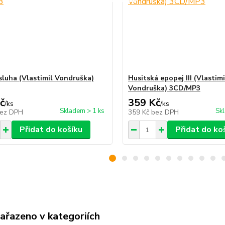
sluha (Vlastimil Vondruška)
Husitská epopej III (Vlastimi
Vondruška) 3CD/MP3
č
359 Kč
/
ks
/
ks
Skladem > 1 ks
Sk
ez DPH
359 Kč
bez DPH
Přidat do košíku
Přidat do ko
zařazeno v kategoriích