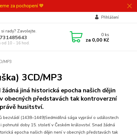
ujeme za pochopení 💙
Přihlášení
 si rady? Zavolejte.
0
ks
731485643
za
0,00 Kč
á od 10 - 16 hod.
3CD/MP3
ruška) 3CD/MP3
 žádná jiná historická epocha našich dějin
 v obecných představách tak kontroverzní
 právě husitství.
ů bezvládí (1438–1449)Sedmidílná sága vypráví o událostech
 i pohnuté doby 15. století v Českém království. Snad žádná
istorická epocha našich dějin není v obecných představách tak