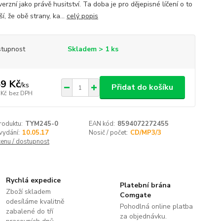
erzní jako právě husitství. Ta doba je pro dějepisné líčení o to
jší, že obě strany, ka...
celý popis
tupnost
Skladem > 1 ks
9 Kč
/
ks
Přidat do košíku
 Kč
bez DPH
roduktu:
TYM245-0
EAN kód:
8594072272455
vydání:
10.05.17
Nosič / počet:
CD/MP3/3
cenu / dostupnost
Rychlá expedice
Platební brána
Zboží skladem
Comgate
odesíláme kvalitně
Pohodlná online platba
zabalené do tří
za objednávku.