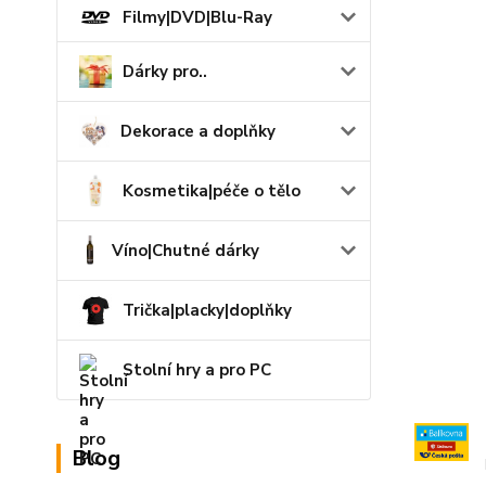
Filmy|DVD|Blu-Ray
Dárky pro..
Dekorace a doplňky
Kosmetika|péče o tělo
Víno|Chutné dárky
Trička|placky|doplňky
Stolní hry a pro PC
Blog