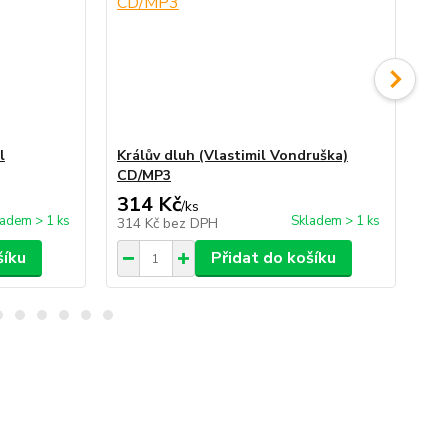
l
Králův dluh (Vlastimil Vondruška)
Pod
CD/MP3
Vo
314 Kč
3
/
ks
ladem > 1 ks
Skladem > 1 ks
314 Kč
bez DPH
31
šíku
Přidat do košíku