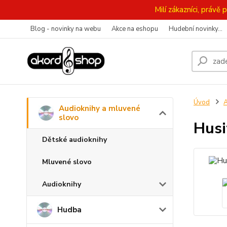
Milí zákazníci, práv
Blog - novinky na webu
Akce na eshopu
Hudební novinky...
Úvod
A
Audioknihy a mluvené
slovo
Husi
Dětské audioknihy
Mluvené slovo
Audioknihy
Hudba