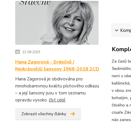
Kompl
Komple
22.09.2025
Hana Zagorová - Srdečně /
Za časů b
Nejkrásnější šansony 1968-2018 2CD
Sedmidílná
není v obe
Hana Zagorová je obdivována pro
kališnická
mnohobarevnou kvalitu písňového odkazu
v obou zne
– a její šansony jsou v tom seznamu
bohatým, p
opravdu vysoko.
číst celé
čtivého a 
císaře Zik
Zobrazit všechny články
nás zanese