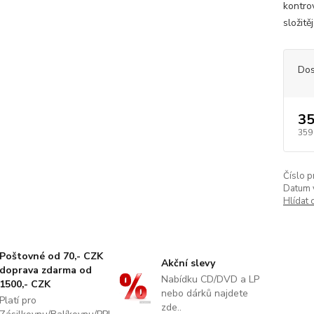
kontrov
složitě
Dos
35
359
Číslo p
Datum 
Hlídat 
Poštovné od 70,- CZK
Akční slevy
doprava zdarma od
Nabídku CD/DVD a LP
1500,- CZK
nebo dárků najdete
Platí pro
zde..