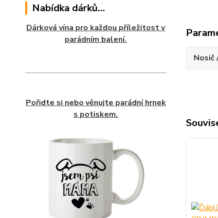
Nabídka dárků...
Dárková vína pro každou příležitost v
Param
parádním balení.
Nosič 
Pořidte si nebo věnujte parádní hrnek
s potiskem.
Souvise