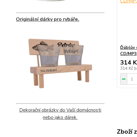
Originální dárky pro rybáře.
Ďáblův 
CD/MP3
314 K
314 Kč
b
Dekorační obrázky do Vaší domácnosti
nebo jako dárek.
Zboží 