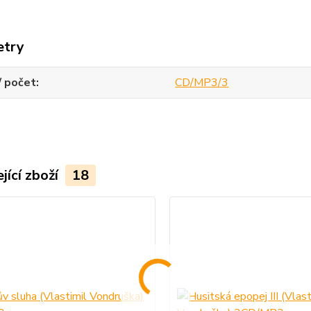
etry
/ počet
CD/MP3/3
jící zboží
18