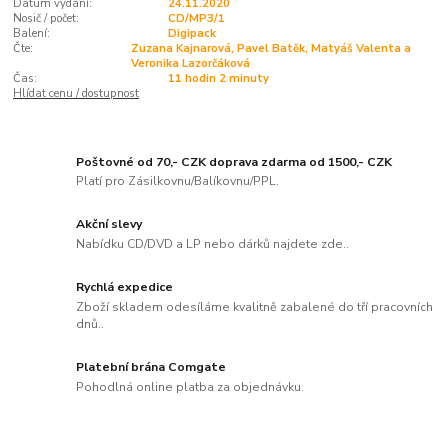
Datum vydání:
24.11.2020
Nosič / počet:
CD/MP3/1
Balení:
Digipack
Čte:
Zuzana Kajnarová, Pavel Batěk, Matyáš Valenta a
Veronika Lazorčáková
Čas:
11 hodin 2 minuty
Hlídat cenu / dostupnost
Poštovné od 70,- CZK doprava zdarma od 1500,- CZK
Platí pro Zásilkovnu/Balíkovnu/PPL.
Akční slevy
Nabídku CD/DVD a LP nebo dárků najdete zde..
Rychlá expedice
Zboží skladem odesíláme kvalitně zabalené do tří pracovních
dnů..
Platební brána Comgate
Pohodlná online platba za objednávku.