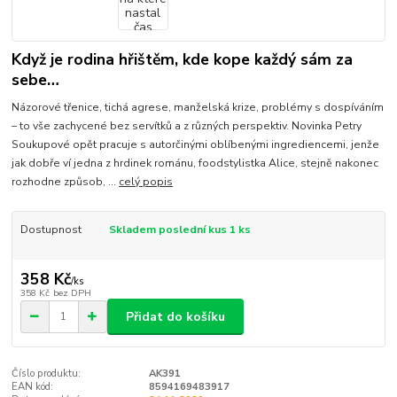
Když je rodina hřištěm, kde kope každý sám za
sebe…
Názorové třenice, tichá agrese, manželská krize, problémy s dospíváním
– to vše zachycené bez servítků a z různých perspektiv. Novinka Petry
Soukupové opět pracuje s autorčinými oblíbenými ingrediencemi, jenže
jak dobře ví jedna z hrdinek románu, foodstylistka Alice, stejně nakonec
rozhodne způsob, ...
celý popis
Dostupnost
Skladem poslední kus 1 ks
358 Kč
/
ks
358 Kč
bez DPH
Přidat do košíku
Číslo produktu:
AK391
EAN kód:
8594169483917