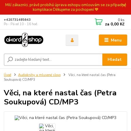
Milí zákazníci, právě probíhá úprava eshopu omlouvám se za případné
komplikace Děkujeme za pochopení 💙
0
ks
+420731485643
za
0,00 Kč
Po - Pá od 10 - 16 hod.
Menu
Hledat
Úvod
Audioknihy a mluvené slovo
Věci, na které nastal čas (Petra
Soukupová) CD/MP3
Věci, na které nastal čas (Petra
Soukupová) CD/MP3