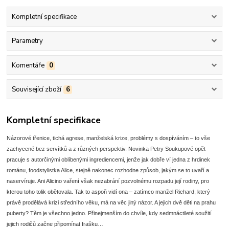
Kompletní specifikace
Parametry
Komentáře
0
Související zboží
6
Kompletní specifikace
Názorové třenice, tichá agrese, manželská krize, problémy s dospíváním – to vše
zachycené bez servítků a z různých perspektiv. Novinka Petry Soukupové opět
pracuje s autorčinými oblíbenými ingrediencemi, jenže jak dobře ví jedna z hrdinek
románu, foodstylistka Alice, stejně nakonec rozhodne způsob, jakým se to uvaří a
naservíruje. Ani Alicino vaření však nezabrání pozvolnému rozpadu její rodiny, pro
kterou toho tolik obětovala. Tak to aspoň vidí ona – zatímco manžel Richard, který
právě prodělává krizi středního věku, má na věc jiný názor. A jejich dvě děti na prahu
puberty? Těm je všechno jedno. Přinejmenším do chvíle, kdy sedmnáctileté soužití
jejich rodičů začne připomínat frašku…