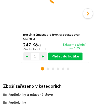
Bertík a čmuchadlo (Petra Soukupová)
Kdo zabil S
CD/MP3
CD/MP3
247 Kč
229 Kč
Skladem poslední
/
KS
kus 1 KS
247 Kč
bez DPH
229 Kč
bez 
Přidat do košíku
Zboží zařazeno v kategoriích
Audioknihy a mluvené slovo
Audioknihy