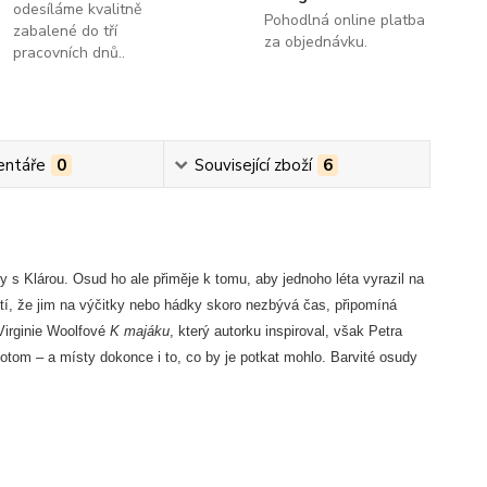
odesíláme kvalitně
Pohodlná online platba
zabalené do tří
za objednávku.
pracovních dnů..
ntáře
0
Související zboží
6
y s Klárou. Osud ho ale přiměje k tomu, aby jednoho léta vyrazil na
stí, že jim na výčitky nebo hádky skoro nezbývá čas, připomíná
Virginie Woolfové
K majáku
, který autorku inspiroval, však Petra
otom – a místy dokonce i to, co by je potkat mohlo. Barvité osudy