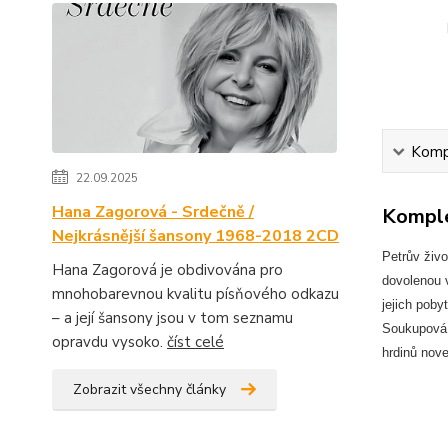
Kompl
22.09.2025
Hana Zagorová - Srdečně /
Komple
Nejkrásnější šansony 1968-2018 2CD
Petrův živo
Hana Zagorová je obdivována pro
dovolenou v
mnohobarevnou kvalitu písňového odkazu
jejich pob
– a její šansony jsou v tom seznamu
Soukupová v
opravdu vysoko.
číst celé
hrdinů nove
Zobrazit všechny články