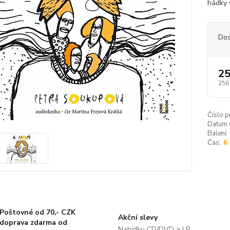
hádky 
Dos
25
256
Číslo p
Datum 
Balení:
Čas:
6
Poštovné od 70,- CZK
Akční slevy
doprava zdarma od
Nabídku CD/DVD a LP