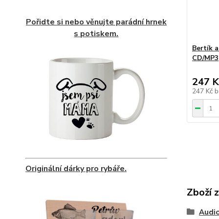
Pořidte si nebo věnujte parádní hrnek
s potiskem.
Bertík 
CD/MP3
247 K
247 Kč
b
Originální dárky pro rybáře.
Zboží 
Audio