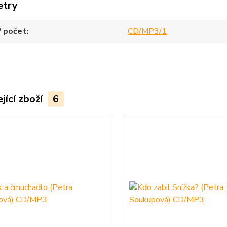
etry
/ počet
CD/MP3/1
jící zboží
6