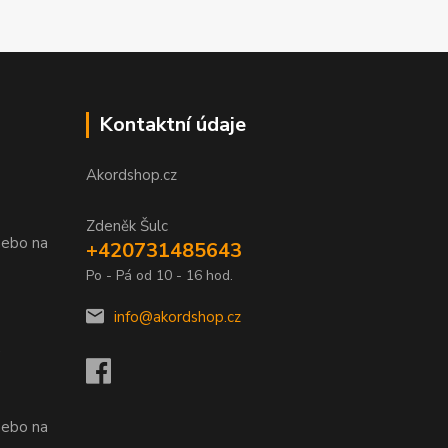
Kontaktní údaje
Akordshop.cz
Zdeněk Šulc
nebo na
+420731485643
Po - Pá od 10 - 16 hod.
info@akordshop.cz
.
nebo na