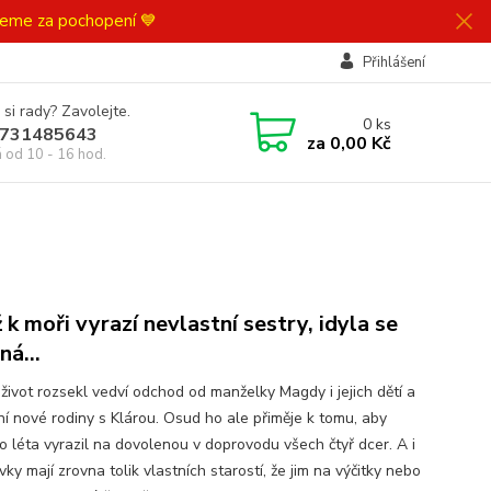
ujeme za pochopení 💙
Přihlášení
 si rady? Zavolejte.
0
ks
731485643
za
0,00 Kč
á od 10 - 16 hod.
 k moři vyrazí nevlastní sestry, idyla se
oná…
 život rozsekl vedví odchod od manželky Magdy i jejich dětí a
ní nové rodiny s Klárou. Osud ho ale přiměje k tomu, aby
o léta vyrazil na dovolenou v doprovodu všech čtyř dcer. A i
vky mají zrovna tolik vlastních starostí, že jim na výčitky nebo