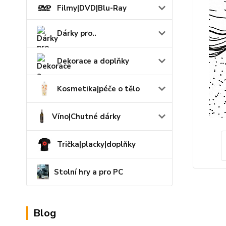
Filmy|DVD|Blu-Ray
Dárky pro..
Dekorace a doplňky
Kosmetika|péče o tělo
Víno|Chutné dárky
Trička|placky|doplňky
Stolní hry a pro PC
Blog