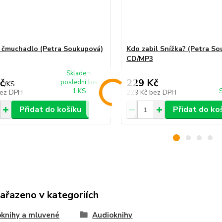
a čmuchadlo (Petra Soukupová)
Kdo zabil Snížka? (Petra S
CD/MP3
Skladem
č
229 Kč
poslední kus
/
KS
1 KS
ez DPH
229 Kč
bez DPH
Přidat do košíku
Přidat do ko
zařazeno v kategoriích
knihy a mluvené
Audioknihy