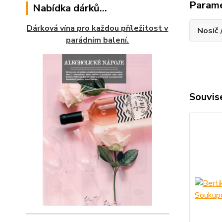
Param
Nabídka dárků...
Dárková vína pro každou příležitost v
Nosič 
parádním balení.
Souvise