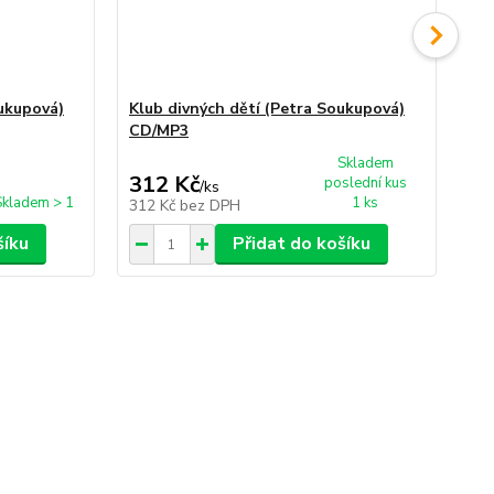
oukupová)
Klub divných dětí (Petra Soukupová)
Nej
CD/MP3
So
Skladem
312 Kč
3
poslední kus
/
ks
Skladem > 1
1 ks
312 Kč
bez DPH
31
šíku
Přidat do košíku