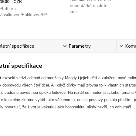
1500,- CZK
nebo dárků najdete
Platí pro
zde..
Zásilkovnu/Balíkovnu/PPL.
etní specifikace
Parametry
Kome
tní specifikace
t rozsekl vedví odchod od manželky Magdy i jejich dětí a založení nové rodin
 doprovodu všech čtyř dcer. A i když dívky mají zrovna tolik vlastních staro
yt u Jadranu pověstnou špičku ledovce. Na rozdíl od modernistického románu 
 kouzelné zkratce vylíčí také všechno to, co její postavy potkalo předtím, p
ly potvrzují, že život je vskutku jako bonboniéra: nikdy nevíš, co ochutnáš…