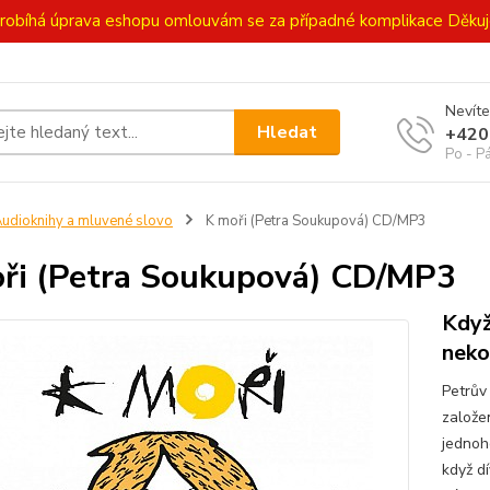
ě probíhá úprava eshopu omlouvám se za případné komplikace Děk
Nevíte
Hledat
+420
Po - P
udioknihy a mluvené slovo
K moři (Petra Soukupová) CD/MP3
ři (Petra Soukupová) CD/MP3
Když
nek
Petrův
založe
jednoh
když dí