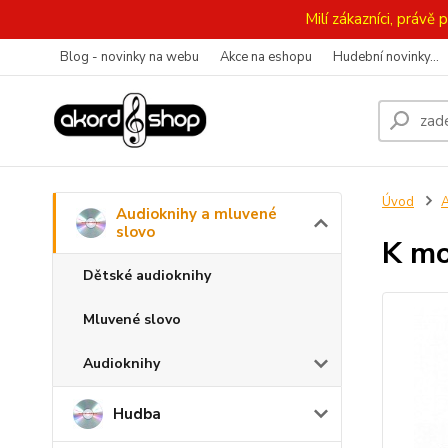
Milí zákazníci, práv
Blog - novinky na webu
Akce na eshopu
Hudební novinky...
Úvod
A
Audioknihy a mluvené
slovo
K mo
Dětské audioknihy
Mluvené slovo
Audioknihy
Hudba