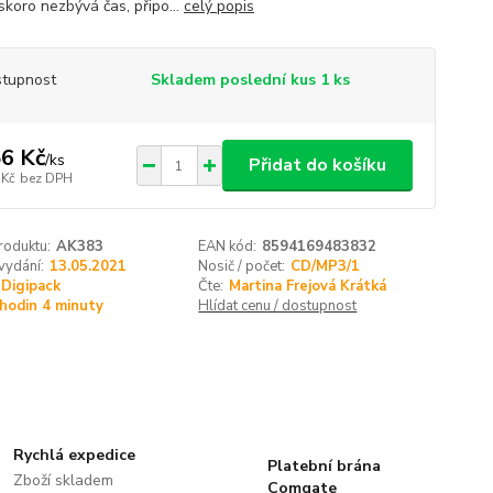
skoro nezbývá čas, připo...
celý popis
tupnost
Skladem poslední kus 1 ks
6 Kč
/
ks
Přidat do košíku
 Kč
bez DPH
roduktu:
AK383
EAN kód:
8594169483832
vydání:
13.05.2021
Nosič / počet:
CD/MP3/1
Digipack
Čte:
Martina Frejová Krátká
 hodin 4 minuty
Hlídat cenu / dostupnost
Rychlá expedice
Platební brána
Zboží skladem
Comgate