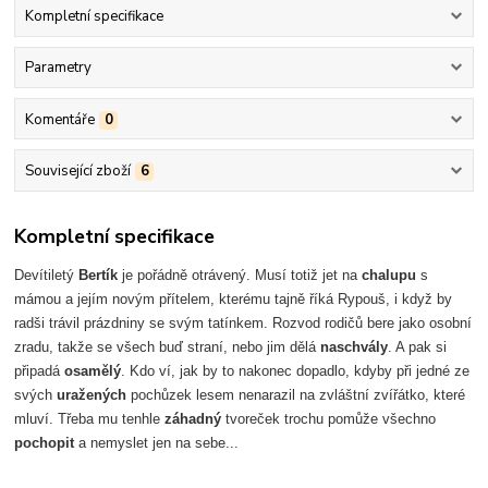
Kompletní specifikace
Parametry
Komentáře
0
Související zboží
6
Kompletní specifikace
Devítiletý
Bertík
je pořádně otrávený. Musí totiž jet na
chalupu
s
mámou a jejím novým přítelem, kterému tajně říká Rypouš, i když by
radši trávil prázdniny se svým tatínkem. Rozvod rodičů bere jako osobní
zradu, takže se všech buď straní, nebo jim dělá
naschvály
. A pak si
připadá
osamělý
. Kdo ví, jak by to nakonec dopadlo, kdyby při jedné ze
svých
uražených
pochůzek lesem nenarazil na zvláštní zvířátko, které
mluví. Třeba mu tenhle
záhadný
tvoreček trochu pomůže všechno
pochopit
a nemyslet jen na sebe...