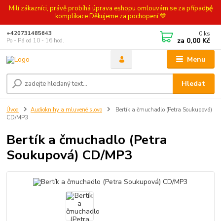
Milí zákazníci, právě probíhá úprava eshopu omlouvám se za případné
komplikace Děkujeme za pochopení 💙
0
ks
+420731485643
za
0,00 Kč
Po - Pá od 10 - 16 hod.
Menu
Hledat
Úvod
Audioknihy a mluvené slovo
Bertík a čmuchadlo (Petra Soukupová)
CD/MP3
Bertík a čmuchadlo (Petra
Soukupová) CD/MP3