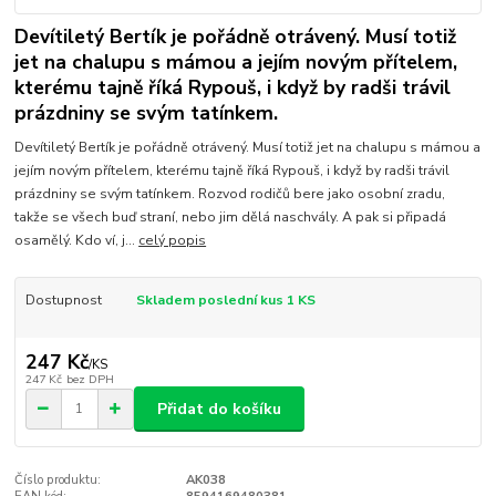
Devítiletý Bertík je pořádně otrávený. Musí totiž
jet na chalupu s mámou a jejím novým přítelem,
kterému tajně říká Rypouš, i když by radši trávil
prázdniny se svým tatínkem.
Devítiletý Bertík je pořádně otrávený. Musí totiž jet na chalupu s mámou a
jejím novým přítelem, kterému tajně říká Rypouš, i když by radši trávil
prázdniny se svým tatínkem. Rozvod rodičů bere jako osobní zradu,
takže se všech buď straní, nebo jim dělá naschvály. A pak si připadá
osamělý. Kdo ví, j...
celý popis
Dostupnost
Skladem poslední kus 1 KS
247 Kč
/
KS
247 Kč
bez DPH
Přidat do košíku
Číslo produktu:
AK038