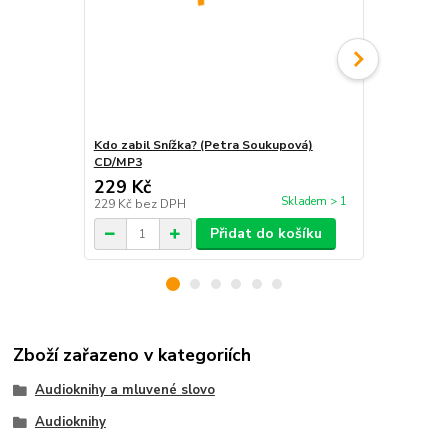
Kdo zabil Snížka? (Petra Soukupová)
Nejlepší pr
CD/MP3
CD/MP3
229 Kč
312 Kč
Skladem > 1
229 Kč
bez DPH
312 Kč
bez 
Přidat do košíku
Zboží zařazeno v kategoriích
Audioknihy a mluvené slovo
Audioknihy