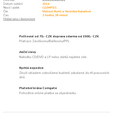
EAN kód:
8594169480381
Datum vydání:
2014
Nosič / počet:
CD/MP3/1
Čte:
Matouš Ruml a Veronika Kubařová
Čas:
2 hodiny 28 minut
Hlídat cenu / dostupnost
Poštovné od 70,- CZK doprava zdarma od 1500,- CZK
Platí pro Zásilkovnu/Balíkovnu/PPL.
Akční slevy
Nabídku CD/DVD a LP nebo dárků najdete zde..
Rychlá expedice
Zboží skladem odesíláme kvalitně zabalené do tří pracovních
dnů..
Platební brána Comgate
Pohodlná online platba za objednávku.