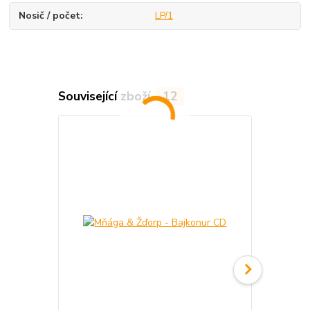
Nosič / počet
LP/1
Související zboží
12