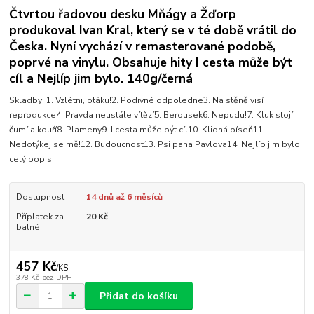
Čtvrtou řadovou desku Mňágy a Žďorp
produkoval Ivan Kral, který se v té době vrátil do
Česka. Nyní vychází v remasterované podobě,
poprvé na vinylu. Obsahuje hity I cesta může být
cíl a Nejlíp jim bylo. 140g/černá
Skladby: 1. Vzlétni, ptáku!2. Podivné odpoledne3. Na stěně visí
reprodukce4. Pravda neustále vítězí5. Berousek6. Nepudu!7. Kluk stojí,
čumí a kouří8. Plameny9. I cesta může být cíl10. Klidná píseň11.
Nedotýkej se mě!12. Budoucnost13. Psi pana Pavlova14. Nejlíp jim bylo
celý popis
Dostupnost
14 dnů až 6 měsíců
Příplatek za
20 Kč
balné
457 Kč
/
KS
378 Kč
bez DPH
Přidat do košíku