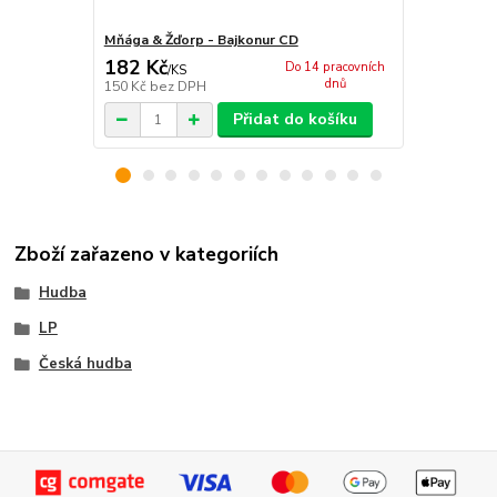
Mňága & Žďorp - Bajkonur CD
Mňága & Žďo
182 Kč
182 Kč
Do 14 pracovních
/
KS
/
KS
dnů
150 Kč
bez DPH
150 Kč
bez 
Přidat do košíku
Zboží zařazeno v kategoriích
Hudba
LP
Česká hudba