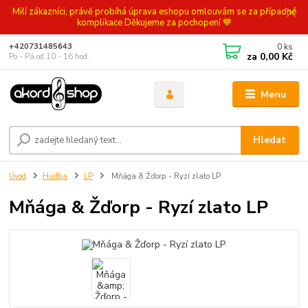
Milí zákazníci, právě probíhá úprava eshopu omlouvám se za případné
komplikace Děkujeme za pochopení 💙
0
ks
+420731485643
za
0,00 Kč
Po - Pá od 10 - 16 hod.
Menu
Hledat
Úvod
Hudba
LP
Mňága & Žďorp - Ryzí zlato LP
Mňága & Žďorp - Ryzí zlato LP