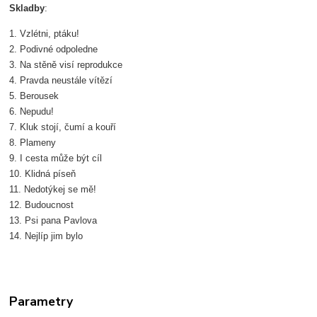
Skladby
:
1. Vzlétni, ptáku!
2. Podivné odpoledne
3. Na stěně visí reprodukce
4. Pravda neustále vítězí
5. Berousek
6. Nepudu!
7. Kluk stojí, čumí a kouří
8. Plameny
9. I cesta může být cíl
10. Klidná píseň
11. Nedotýkej se mě!
12. Budoucnost
13. Psi pana Pavlova
14. Nejlíp jim bylo
Parametry