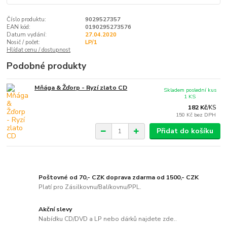
Číslo produktu:
9029527357
EAN kód:
0190295273576
Datum vydání:
27.04.2020
Nosič / počet:
LP/1
Hlídat cenu / dostupnost
Podobné produkty
Mňága & Žďorp - Ryzí zlato CD
Skladem poslední kus
1 KS
182 Kč
/
KS
150 Kč
bez DPH
Přidat do košíku
Poštovné od 70,- CZK doprava zdarma od 1500,- CZK
Platí pro Zásilkovnu/Balíkovnu/PPL.
Akční slevy
Nabídku CD/DVD a LP nebo dárků najdete zde..