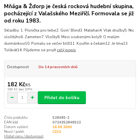
Mňága & Žďorp je česká rocková hudební skupina,
pocházející z Valašského Meziříčí. Formovala se již
od roku 1983.
Skladby: 1. Písnička pro tebe2. Goin' Blind3. Matahari4. Vlak družby5. Nic
složitýho6. Zameten7. Vločky8. Mezi ozubenými koly9. O malým
durmánkovi10. Pomalu se večer blíží11. Kouřím a čekám12. Je tma13.
Tolikrát14. Půjdeme se projít
celý popis
Dostupnost
Do 14 pracovních dnů
182 Kč
/
KS
150 Kč
bez DPH
Přidat do košíku
Číslo produktu:
528485-2
EAN kód:
0724352848522
Datum vydání:
18.09.2000
Nosič / počet:
CD/1
Hlídat cenu / dostupnost