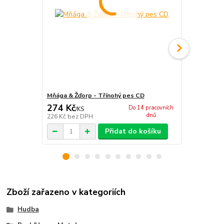
Mňága & Žďorp - Třínohý pes CD
Mňága & Žďo
274 Kč
182 Kč
Do 14 pracovních
/
KS
/
KS
dnů
226 Kč
bez DPH
150 Kč
bez 
Přidat do košíku
Zboží zařazeno v kategoriích
Hudba