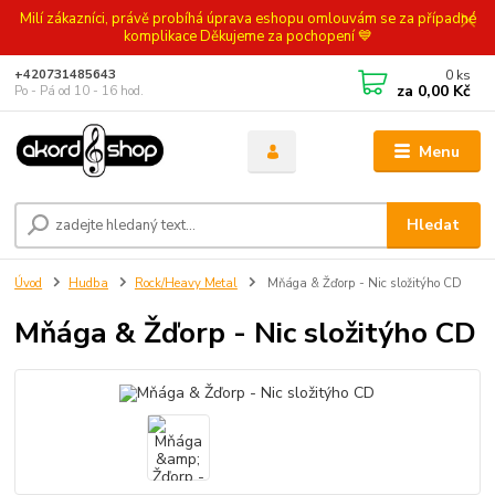
Milí zákazníci, právě probíhá úprava eshopu omlouvám se za případné
komplikace Děkujeme za pochopení 💙
0
ks
+420731485643
za
0,00 Kč
Po - Pá od 10 - 16 hod.
Menu
Hledat
Úvod
Hudba
Rock/Heavy Metal
Mňága & Žďorp - Nic složitýho CD
Mňága & Žďorp - Nic složitýho CD