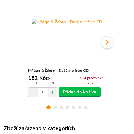
Mňága & Žďorp - Dutý ale free CD
Mňága & Žď
182 Kč
182 Kč
Do 14 pracovních
/
KS
/
KS
dnů
150 Kč
bez DPH
150 Kč
bez 
Přidat do košíku
Zboží zařazeno v kategoriích