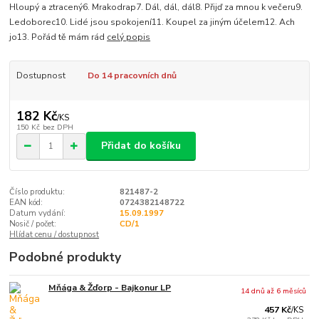
Hloupý a ztracený6. Mrakodrap7. Dál, dál, dál8. Přijď za mnou k večeru9.
Ledoborec10. Lidé jsou spokojení11. Koupel za jiným účelem12. Ach
jo13. Pořád tě mám rád
celý popis
Dostupnost
Do 14 pracovních dnů
182 Kč
/
KS
150 Kč
bez DPH
Přidat do košíku
Číslo produktu:
821487-2
EAN kód:
0724382148722
Datum vydání:
15.09.1997
Nosič / počet:
CD/1
Hlídat cenu / dostupnost
Podobné produkty
Mňága & Žďorp - Bajkonur LP
14 dnů až 6 měsíců
457 Kč
/
KS