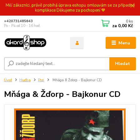
Milí zákazníci, právě probíhá úprava eshopu omlouvám se za případné
komplikace Děkujeme za pochopení 💙
0
ks
+420731485643
za
0,00 Kč
Po - Pá od 10 - 16 hod.
Menu
Hledat
Úvod
Hudba
Pop
Mňága & Žďorp - Bajkonur CD
Mňága & Žďorp - Bajkonur CD