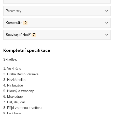
Parametry
Komentáře
0
Související zboží
7
Kompletní specifikace
Skladby:
1. Ve 4 ráno
2. Praha Berlín Varšava
3. Hezká holka
4. Na brigádě
5. Hloupý a ztracený
6. Mrakodrap
7. Dál, dál, dál
8. Přijď za mnou k večeru
9. Ledoborec