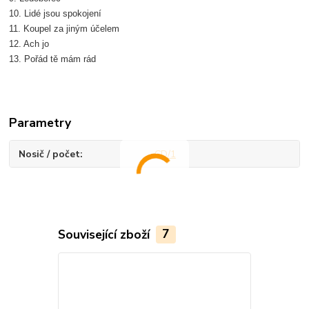
10. Lidé jsou spokojení
11. Koupel za jiným účelem
12. Ach jo
13. Pořád tě mám rád
Parametry
Nosič / počet
CD/1
Související zboží
7