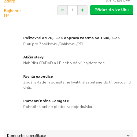
378 Kč
bez DPH
Přidat do košíku
Poštovné od 70,- CZK doprava zdarma od 1500,- CZK
Platí pro Zásilkovnu/Balíkovnu/PPL.
Akční slevy
Nabídku CD/DVD a LP nebo dárků najdete zde..
Rychlá expedice
Zboží skladem odesíláme kvalitně zabalené do tří pracovních
dnů..
Platební brána Comgate
Pohodlná online platba za objednávku.
Kompletní specifikace