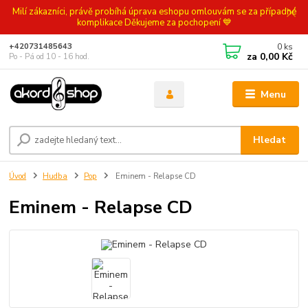
Milí zákazníci, právě probíhá úprava eshopu omlouvám se za případné
komplikace Děkujeme za pochopení 💙
0
ks
+420731485643
za
0,00 Kč
Po - Pá od 10 - 16 hod.
Menu
Hledat
Úvod
Hudba
Pop
Eminem - Relapse CD
Eminem - Relapse CD