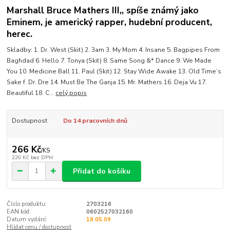
Marshall Bruce Mathers III,, spíše známý jako
Eminem, je americký rapper, hudební producent,
herec.
Skladby: 1. Dr. West (Skit) 2. 3am 3. My Mom 4. Insane 5. Bagpipes From
Baghdad 6. Hello 7. Tonya (Skit) 8. Same Song &* Dance 9. We Made
You 10. Medicine Ball 11. Paul (Skit) 12. Stay Wide Awake 13. Old Time’s
Sake f. Dr. Dre 14. Must Be The Ganja 15. Mr. Mathers 16. Deja Vu 17.
Beautiful 18. C...
celý popis
Dostupnost
Do 14 pracovních dnů
266 Kč
/
KS
220 Kč
bez DPH
Přidat do košíku
Číslo produktu:
2703216
EAN kód:
0602527032160
Datum vydání:
18.05.09
Hlídat cenu / dostupnost