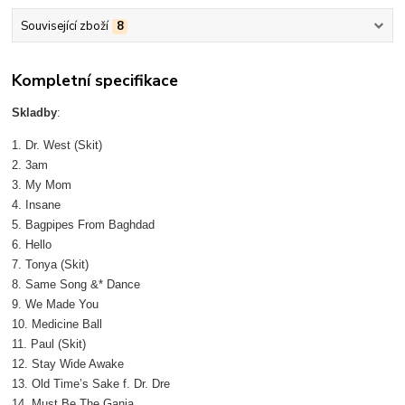
Související zboží
8
Kompletní specifikace
Skladby
:
1. Dr. West (Skit)
2. 3am
3. My Mom
4. Insane
5. Bagpipes From Baghdad
6. Hello
7. Tonya (Skit)
8. Same Song &* Dance
9. We Made You
10. Medicine Ball
11. Paul (Skit)
12. Stay Wide Awake
13. Old Time’s Sake f. Dr. Dre
14. Must Be The Ganja