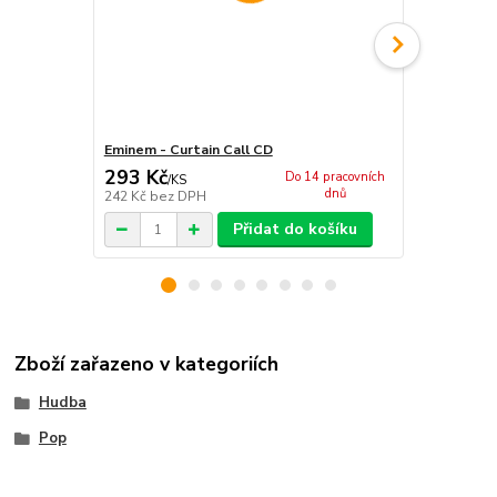
Eminem - Curtain Call CD
Eminem - Ma
293 Kč
355 Kč
Do 14 pracovních
/
KS
/
KS
dnů
242 Kč
bez DPH
293 Kč
bez 
Přidat do košíku
Zboží zařazeno v kategoriích
Hudba
Pop