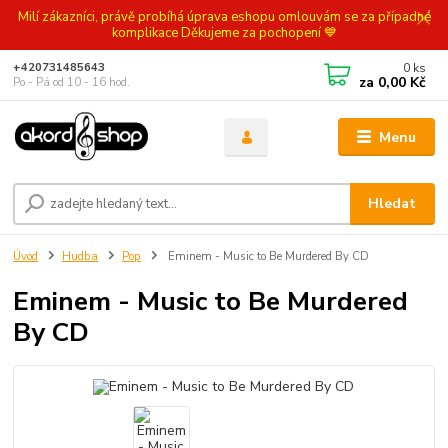
Milí zákazníci, právě probíhá úprava eshopu omlouvám se za případné
komplikace Děkujeme za pochopení 💙
0
ks
+420731485643
za
0,00 Kč
Po - Pá od 10 - 16 hod.
Menu
Hledat
Úvod
Hudba
Pop
Eminem - Music to Be Murdered By CD
Eminem - Music to Be Murdered
By CD