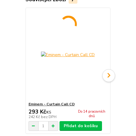
Eminem - Curtain Call CD
Eminem - K
293 Kč
293 Kč
Do 14 pracovních
/
KS
/
ks
dnů
242 Kč
bez DPH
242 Kč
bez 
Přidat do košíku