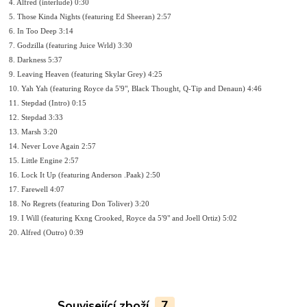
4. Alfred (interlude) 0:30
5. Those Kinda Nights (featuring Ed Sheeran) 2:57
6. In Too Deep 3:14
7. Godzilla (featuring Juice Wrld) 3:30
8. Darkness 5:37
9. Leaving Heaven (featuring Skylar Grey) 4:25
10. Yah Yah (featuring Royce da 5'9", Black Thought, Q-Tip and Denaun) 4:46
11. Stepdad (Intro) 0:15
12. Stepdad 3:33
13. Marsh 3:20
14. Never Love Again 2:57
15. Little Engine 2:57
16. Lock It Up (featuring Anderson .Paak) 2:50
17. Farewell 4:07
18. No Regrets (featuring Don Toliver) 3:20
19. I Will (featuring Kxng Crooked, Royce da 5'9" and Joell Ortiz) 5:02
20. Alfred (Outro) 0:39
Související zboží
7