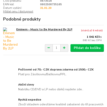
Číslo produktu:
0873516
EAN kód:
0602508735165
Datum vydání:
31.01.20
Hlídat cenu / dostupnost
Podobné produkty
Eminem - Music to Be Murdered By 2LP
14 dnů až 6 měsíců
1 041 Kč
/
ks
860 Kč
bez DPH
Přidat do košíku
Poštovné od 70,- CZK doprava zdarma od 1500,- CZK
Platí pro Zásilkovnu/Balíkovnu/PPL.
Akční slevy
Nabídku CD/DVD a LP nebo dárků najdete zde..
Rychlá expedice
Zboží skladem odesíláme kvalitně zabalené do tří pracovních