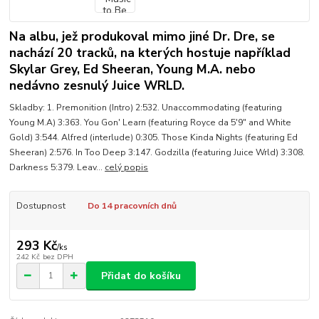
Na albu, jež produkoval mimo jiné Dr. Dre, se
nachází 20 tracků, na kterých hostuje například
Skylar Grey, Ed Sheeran, Young M.A. nebo
nedávno zesnulý Juice WRLD.
Skladby: 1. Premonition (Intro) 2:532. Unaccommodating (featuring
Young M.A) 3:363. You Gon' Learn (featuring Royce da 5'9" and White
Gold) 3:544. Alfred (interlude) 0:305. Those Kinda Nights (featuring Ed
Sheeran) 2:576. In Too Deep 3:147. Godzilla (featuring Juice Wrld) 3:308.
Darkness 5:379. Leav...
celý popis
Dostupnost
Do 14 pracovních dnů
293 Kč
/
ks
242 Kč
bez DPH
Přidat do košíku