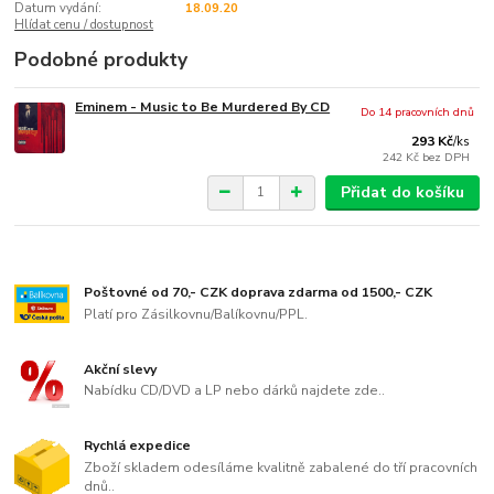
Datum vydání:
18.09.20
Hlídat cenu / dostupnost
Podobné produkty
Eminem - Music to Be Murdered By CD
Do 14 pracovních dnů
293 Kč
/
ks
242 Kč
bez DPH
Přidat do košíku
Poštovné od 70,- CZK doprava zdarma od 1500,- CZK
Platí pro Zásilkovnu/Balíkovnu/PPL.
Akční slevy
Nabídku CD/DVD a LP nebo dárků najdete zde..
Rychlá expedice
Zboží skladem odesíláme kvalitně zabalené do tří pracovních
dnů..