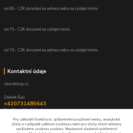
od 85,- CZK doručení na adresu nebo na výdejní místo.
od 75,- CZK doručení na výdejní místo.
od 70,- CZK doručení na adresu nebo na výdejní místo.
Kontaktní údaje
Akordshop.cz
Zdeněk Šulc
+420731485643
Po - Pá od 10 - 16 hod.
Pro základní funkčnost, zpříjemnění používání webu, analytické
info@akordshop.cz
účely a v případě udělení souhlasu také pro účely cílení reklamy
využíváme soubory cookies. Nastavení vlastních preferencí