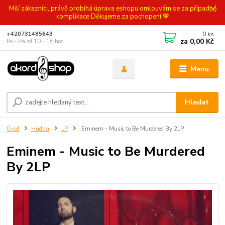
Milí zákazníci, právě probíhá úprava eshopu omlouvám se za případné
komplikace Děkujeme za pochopení 💙
0
ks
+420731485643
za
0,00 Kč
Po - Pá od 10 - 16 hod.
Menu
Hledat
Úvod
Hudba
LP
Eminem - Music to Be Murdered By 2LP
Eminem - Music to Be Murdered
By 2LP