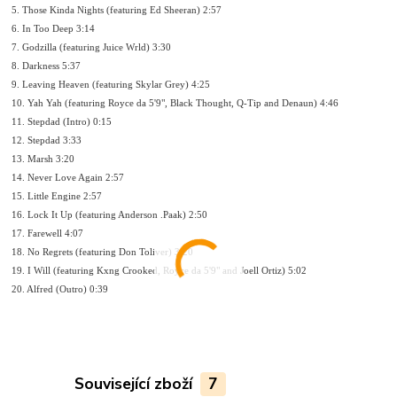
5. Those Kinda Nights (featuring Ed Sheeran) 2:57
6. In Too Deep 3:14
7. Godzilla (featuring Juice Wrld) 3:30
8. Darkness 5:37
9. Leaving Heaven (featuring Skylar Grey) 4:25
10. Yah Yah (featuring Royce da 5'9", Black Thought, Q-Tip and Denaun) 4:46
11. Stepdad (Intro) 0:15
12. Stepdad 3:33
13. Marsh 3:20
14. Never Love Again 2:57
15. Little Engine 2:57
16. Lock It Up (featuring Anderson .Paak) 2:50
17. Farewell 4:07
18. No Regrets (featuring Don Toliver) 3:20
19. I Will (featuring Kxng Crooked, Royce da 5'9" and Joell Ortiz) 5:02
20. Alfred (Outro) 0:39
Související zboží
7