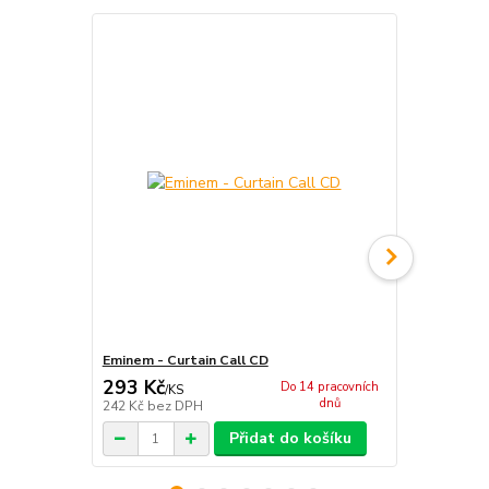
Eminem - Curtain Call CD
Eminem - K
293 Kč
293 Kč
Do 14 pracovních
/
KS
/
ks
dnů
242 Kč
bez DPH
242 Kč
bez 
Přidat do košíku