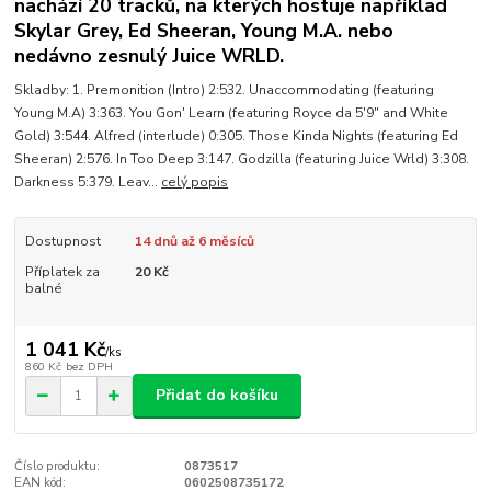
nachází 20 tracků, na kterých hostuje například
Skylar Grey, Ed Sheeran, Young M.A. nebo
nedávno zesnulý Juice WRLD.
Skladby: 1. Premonition (Intro) 2:532. Unaccommodating (featuring
Young M.A) 3:363. You Gon' Learn (featuring Royce da 5'9" and White
Gold) 3:544. Alfred (interlude) 0:305. Those Kinda Nights (featuring Ed
Sheeran) 2:576. In Too Deep 3:147. Godzilla (featuring Juice Wrld) 3:308.
Darkness 5:379. Leav...
celý popis
Dostupnost
14 dnů až 6 měsíců
Příplatek za
20 Kč
balné
1 041 Kč
/
ks
860 Kč
bez DPH
Přidat do košíku
Číslo produktu:
0873517
EAN kód:
0602508735172