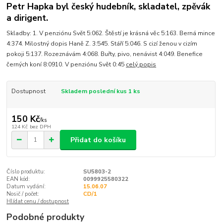
Petr Hapka byl český hudebník, skladatel, zpěvák
a dirigent.
Skladby: 1. V penziónu Svět 5:062. Štěstí je krásná věc 5:163. Berná mince
4:374. Milostný dopis Haně Z. 3:545. Stáří 5:046. S cizí ženou v cizím
pokoji 5:137. Rozeznávám 4:068. Buřty, pivo, nenávist 4:049. Benefice
černých koní 8:0910. V penziónu Svět 0:45
celý popis
Dostupnost
Skladem poslední kus 1 ks
150 Kč
/
ks
124 Kč
bez DPH
Přidat do košíku
Číslo produktu:
SU5803-2
EAN kód:
0099925580322
Datum vydání:
15.06.07
Nosič / počet:
CD/1
Hlídat cenu / dostupnost
Podobné produkty