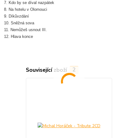
7. Kdo by se díval nazpátek
8. Na hotelu v Olomouci
9. Díkůvzdání
10. Sněžná sova
11. Nemůžeš usnout III.
12. Hlava konce
Související zboží
2