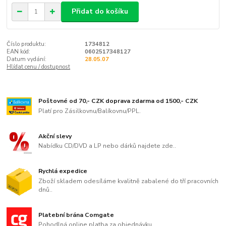
Přidat do košíku
Číslo produktu:
1734812
EAN kód:
0602517348127
Datum vydání:
28.05.07
Hlídat cenu / dostupnost
Poštovné od 70,- CZK doprava zdarma od 1500,- CZK
Platí pro Zásilkovnu/Balíkovnu/PPL.
Akční slevy
Nabídku CD/DVD a LP nebo dárků najdete zde..
Rychlá expedice
Zboží skladem odesíláme kvalitně zabalené do tří pracovních
dnů..
Platební brána Comgate
Pohodlná online platba za objednávku.