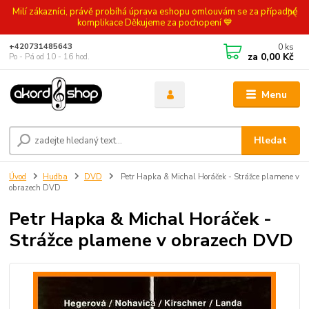
Milí zákazníci, právě probíhá úprava eshopu omlouvám se za případné
komplikace Děkujeme za pochopení 💙
0
ks
+420731485643
za
0,00 Kč
Po - Pá od 10 - 16 hod.
Menu
Hledat
Úvod
Hudba
DVD
Petr Hapka & Michal Horáček - Strážce plamene v
obrazech DVD
Petr Hapka & Michal Horáček -
Strážce plamene v obrazech DVD