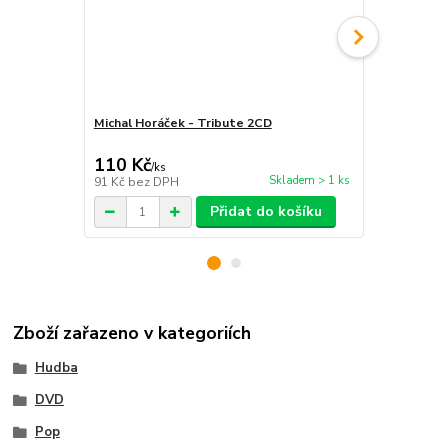
Michal Horáček - Tribute 2CD
Michal Horáč
Rohan 3CD
110 Kč
445 Kč
/
ks
/
ks
Skladem > 1 ks
91 Kč
bez DPH
368 Kč
bez 
Přidat do košíku
Zboží zařazeno v kategoriích
Hudba
DVD
Pop