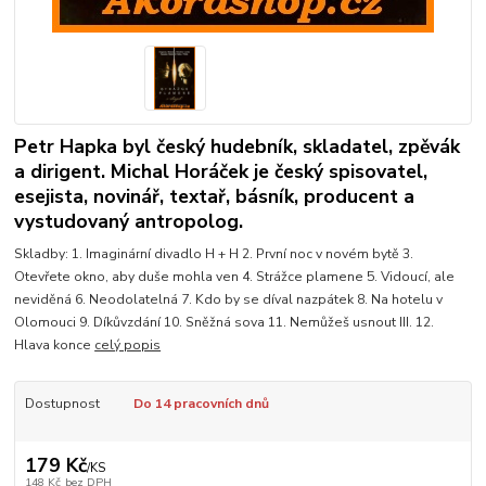
Petr Hapka byl český hudebník, skladatel, zpěvák
a dirigent. Michal Horáček je český spisovatel,
esejista, novinář, textař, básník, producent a
vystudovaný antropolog.
Skladby: 1. Imaginární divadlo H + H 2. První noc v novém bytě 3.
Otevřete okno, aby duše mohla ven 4. Strážce plamene 5. Vidoucí, ale
neviděná 6. Neodolatelná 7. Kdo by se díval nazpátek 8. Na hotelu v
Olomouci 9. Díkůvzdání 10. Sněžná sova 11. Nemůžeš usnout III. 12.
Hlava konce
celý popis
Dostupnost
Do 14 pracovních dnů
179 Kč
/
KS
148 Kč
bez DPH