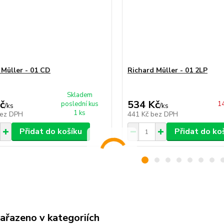
 Müller - 01 CD
Richard Müller - 01 2LP
Skladem
č
534 Kč
poslední kus
14
/
ks
/
ks
1 ks
ez DPH
441 Kč
bez DPH
Přidat do košíku
Přidat do ko
zařazeno v kategoriích