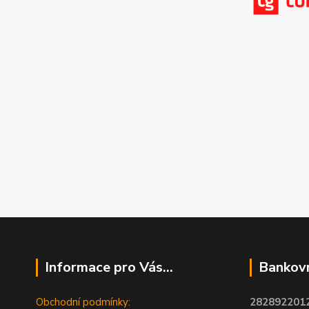
Informace pro Vás...
Bankovn
Obchodní podmínky:
2828922012