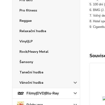
Pro děti
5. 100 dní (
Pro fitness
6. BMG (J. 
7. Voľný de
Reggae
8. Hotel sp
9. Cigaretka
Relaxační hudba
Vinyl|LP
Rock/Heavy Metal
Souvise
Šansony
Taneční hudba
Vánoční hudba
Filmy|DVD|Blu-Ray