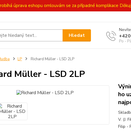
ě probíhá úprava eshopu omlouvám se za případné komplikace Děk
Nevíte
Hledat
+420
Po - P
Hudba
LP
Richard Müller - LSD 2LP
ard Müller - LSD 2LP
Výni
ho u
najp
Skladby
V. (J. F
Filip -