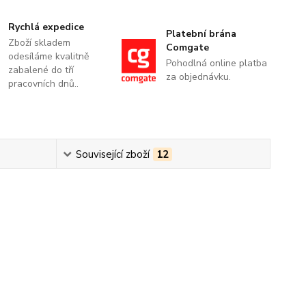
Rychlá expedice
Platební brána
Zboží skladem
Comgate
odesíláme kvalitně
Pohodlná online platba
zabalené do tří
za objednávku.
pracovních dnů..
Související zboží
12