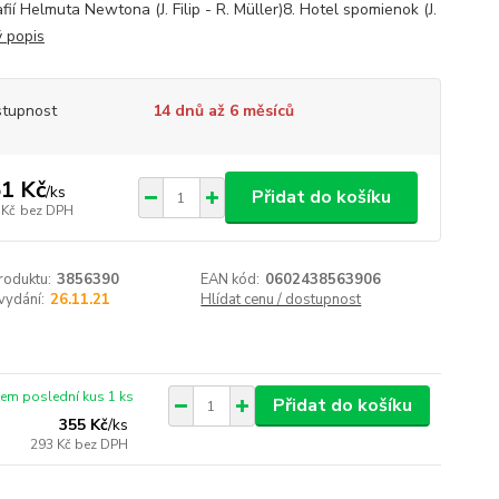
fií Helmuta Newtona (J. Filip - R. Müller)8. Hotel spomienok (J.
ý popis
tupnost
14 dnů až 6 měsíců
1 Kč
/
ks
Přidat do košíku
 Kč
bez DPH
roduktu:
3856390
EAN kód:
0602438563906
vydání:
26.11.21
Hlídat cenu / dostupnost
em poslední kus 1 ks
Přidat do košíku
355 Kč
/
ks
293 Kč
bez DPH