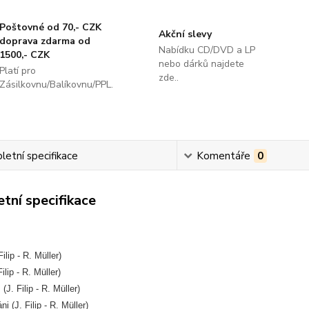
Poštovné od 70,- CZK
Akční slevy
doprava zdarma od
Nabídku CD/DVD a LP
1500,- CZK
nebo dárků najdete
Platí pro
zde..
Zásilkovnu/Balíkovnu/PPL.
etní specifikace
Komentáře
0
tní specifikace
ilip - R. Müller)
Filip - R. Müller)
 (J. Filip - R. Müller)
ni (J. Filip - R. Müller)