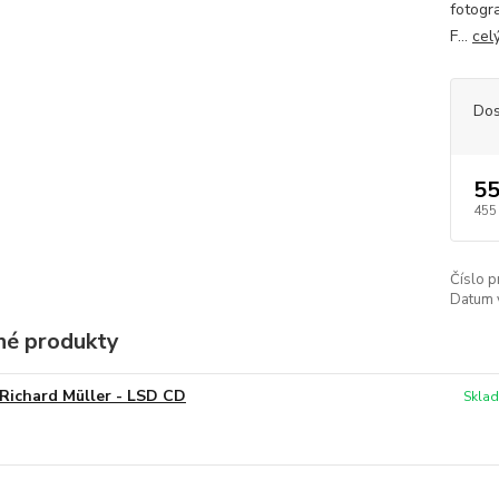
fotogra
F...
cel
Dos
55
455
Číslo p
Datum 
é produkty
Richard Müller - LSD CD
Sklad