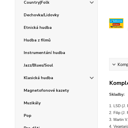
Country|Folk
Dechovka/Lidovky
Etnická hudba
Hudba z filmů
Instrumentání hudba
Kompl
Jazz/Blues/Soul
Klasická hudba
Komple
Magnetofonové kazety
Skladby:
Muzikály
1. LSD (J. F
2. Filip (J. 
Pop
3. Martin V.
4. Vegetariá