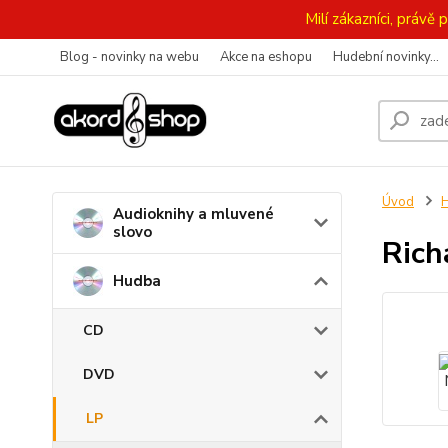
Milí zákazníci, práv
Blog - novinky na webu
Akce na eshopu
Hudební novinky...
Úvod
Audioknihy a mluvené
slovo
Rich
Hudba
CD
DVD
LP