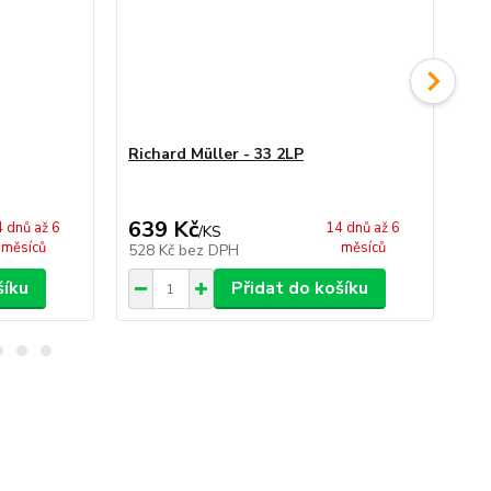
Richard Müller - 33 2LP
Ri
639 Kč
2
 dnů až 6
14 dnů až 6
/
KS
měsíců
měsíců
528 Kč
bez DPH
22
šíku
Přidat do košíku