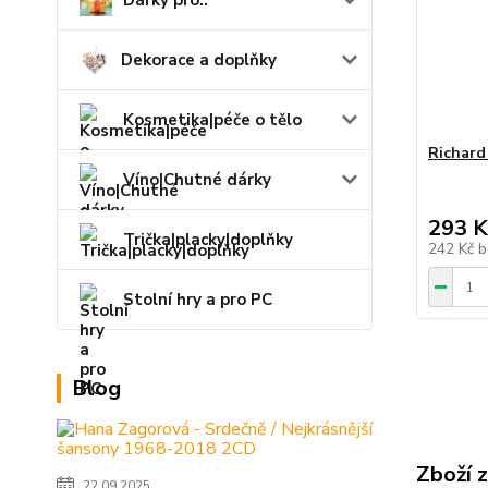
Dárky pro..
Dekorace a doplňky
Kosmetika|péče o tělo
Richard
Víno|Chutné dárky
293 K
Trička|placky|doplňky
242 Kč
b
Stolní hry a pro PC
Blog
Zboží 
22.09.2025