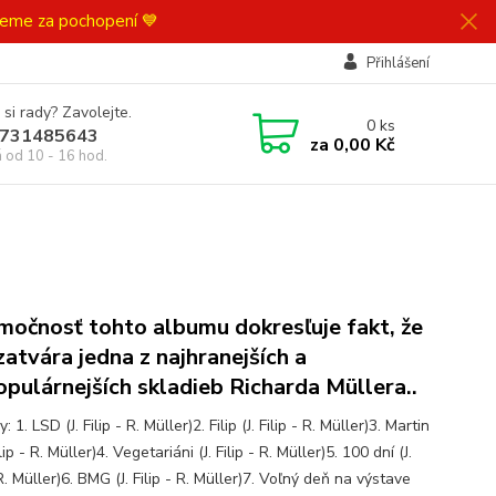
ujeme za pochopení 💙
Přihlášení
 si rady? Zavolejte.
0
ks
731485643
za
0,00 Kč
á od 10 - 16 hod.
močnosť tohto albumu dokresľuje fakt, že
zatvára jedna z najhranejších a
opulárnejších skladieb Richarda Müllera..
: 1. LSD (J. Filip - R. Müller)2. Filip (J. Filip - R. Müller)3. Martin
ilip - R. Müller)4. Vegetariáni (J. Filip - R. Müller)5. 100 dní (J.
 R. Müller)6. BMG (J. Filip - R. Müller)7. Voľný deň na výstave