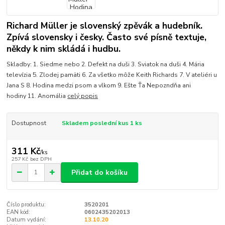
Richard Müller je slovenský zpěvák a hudebník.
Zpívá slovensky i česky. Často své písně textuje,
někdy k nim skládá i hudbu.
Skladby: 1. Siedme nebo 2. Defekt na duši 3. Sviatok na duši 4. Mária
televízia 5. Zlodej pamäti 6. Za všetko môže Keith Richards 7. V ateliéri u
Jana S 8. Hodina medzi psom a vlkom 9. Ešte Ťa Nepozndňa ani
hodiny 11. Anomália
celý popis
Dostupnost
Skladem poslední kus 1 ks
311 Kč
/
ks
257 Kč
bez DPH
Přidat do košíku
Číslo produktu:
3520201
EAN kód:
0602435202013
Datum vydání:
13.10.20