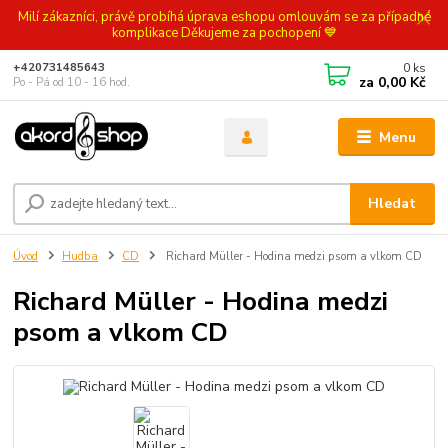
Milí zákazníci, právě probíhá úprava eshopu omlouvám se za případné
komplikace Děkujeme za pochopení 💙
0
ks
+420731485643
za
0,00 Kč
Po - Pá od 10 - 16 hod.
Menu
Hledat
Úvod
Hudba
CD
Richard Müller - Hodina medzi psom a vlkom CD
Richard Müller - Hodina medzi
psom a vlkom CD