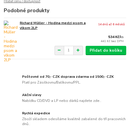
Hlídat cenu / dostupnost
Podobné produkty
Richard Müller - Hodina medzi psom a
14 dnů až 6 měsíců
vlkom 2LP
534 Kč
/
ks
441 Kč
bez DPH
Přidat do košíku
Poštovné od 70,- CZK doprava zdarma od 1500,- CZK
Platí pro Zásilkovnu/Balíkovnu/PPL.
Akční slevy
Nabídku CD/DVD a LP nebo dárků najdete zde..
Rychlá expedice
Zboží skladem odesíláme kvalitně zabalené do tří pracovních
dnů..