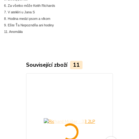
6. Za všetko môže Keith Richards
7. V ateliéri u Jana S
8. Hodina medzi psom a vlkom
9. Ešte Ťa Nepozndňa ani hodiny
11. Anomália
Související zboží
11