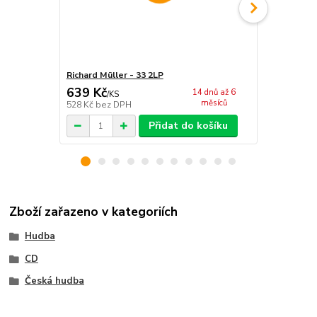
Richard Müller - 33 2LP
Richard Müll
639 Kč
274 Kč
14 dnů až 6
/
KS
/
KS
měsíců
528 Kč
bez DPH
226 Kč
bez 
Přidat do košíku
Zboží zařazeno v kategoriích
Hudba
CD
Česká hudba