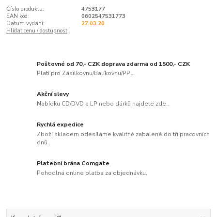
Číslo produktu:
4753177
EAN kód:
0602547531773
Datum vydání:
27.03.20
Hlídat cenu / dostupnost
Poštovné od 70,- CZK doprava zdarma od 1500,- CZK
Platí pro Zásilkovnu/Balíkovnu/PPL.
Akční slevy
Nabídku CD/DVD a LP nebo dárků najdete zde..
Rychlá expedice
Zboží skladem odesíláme kvalitně zabalené do tří pracovních
dnů..
Platební brána Comgate
Pohodlná online platba za objednávku.