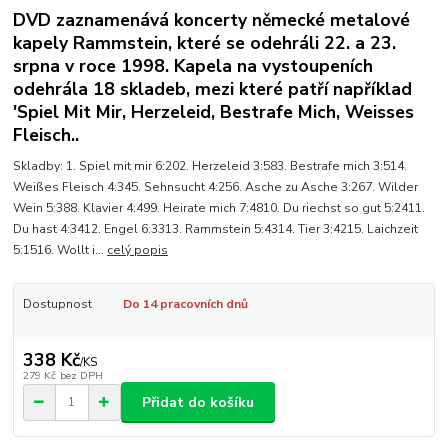
DVD zaznamenává koncerty německé metalové
kapely Rammstein, které se odehráli 22. a 23.
srpna v roce 1998. Kapela na vystoupeních
odehrála 18 skladeb, mezi které patří například
'Spiel Mit Mir, Herzeleid, Bestrafe Mich, Weisses
Fleisch..
Skladby: 1. Spiel mit mir 6:202. Herzeleid 3:583. Bestrafe mich 3:514.
Weißes Fleisch 4:345. Sehnsucht 4:256. Asche zu Asche 3:267. Wilder
Wein 5:388. Klavier 4:499. Heirate mich 7:4810. Du riechst so gut 5:2411.
Du hast 4:3412. Engel 6:3313. Rammstein 5:4314. Tier 3:4215. Laichzeit
5:1516. Wollt i...
celý popis
Dostupnost
Do 14 pracovních dnů
338 Kč
/
KS
279 Kč
bez DPH
Přidat do košíku