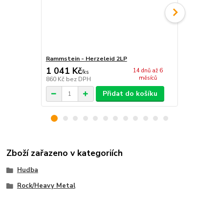
Rammstein - Herzeleid 2LP
Rammstein - 
1 041 Kč
1 041 Kč
14 dnů až 6
/
ks
měsíců
860 Kč
bez DPH
860 Kč
bez 
Přidat do košíku
Zboží zařazeno v kategoriích
Hudba
Rock/Heavy Metal