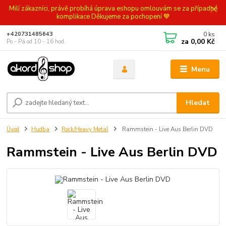
Milí zákazníci, právě probíhá úprava eshopu omlouvám se za případné
komplikace Děkujeme za pochopení 💙
0
ks
+420731485643
za
0,00 Kč
Po - Pá od 10 - 16 hod.
Menu
Hledat
Úvod
Hudba
Rock/Heavy Metal
Rammstein - Live Aus Berlin DVD
Rammstein - Live Aus Berlin DVD