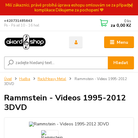
Milí zákazníci, právě probíhá úprava eshopu omlouvám se za případné
komplikace Děkujeme za pochopení 💙
0
ks
+420731485643
za
0,00 Kč
Po - Pá od 10 - 16 hod.
Menu
Hledat
Úvod
Hudba
Rock/Heavy Metal
Rammstein - Videos 1995-2012
3DVD
Rammstein - Videos 1995-2012
3DVD