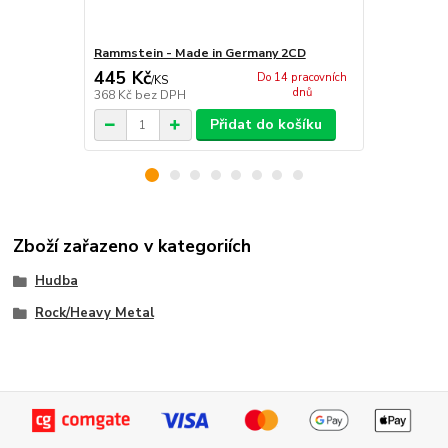
Rammstein - Made in Germany 2CD
Rammstein 
445 Kč
355 Kč
Do 14 pracovních
/
KS
/
KS
dnů
368 Kč
bez DPH
293 Kč
bez 
Přidat do košíku
Zboží zařazeno v kategoriích
Hudba
Rock/Heavy Metal