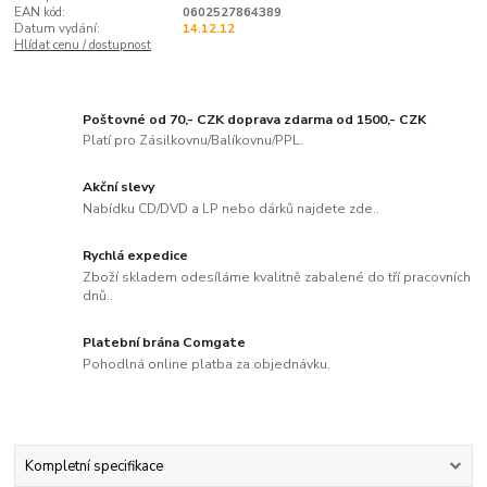
EAN kód:
0602527864389
Datum vydání:
14.12.12
Hlídat cenu / dostupnost
Poštovné od 70,- CZK doprava zdarma od 1500,- CZK
Platí pro Zásilkovnu/Balíkovnu/PPL.
Akční slevy
Nabídku CD/DVD a LP nebo dárků najdete zde..
Rychlá expedice
Zboží skladem odesíláme kvalitně zabalené do tří pracovních
dnů..
Platební brána Comgate
Pohodlná online platba za objednávku.
Kompletní specifikace