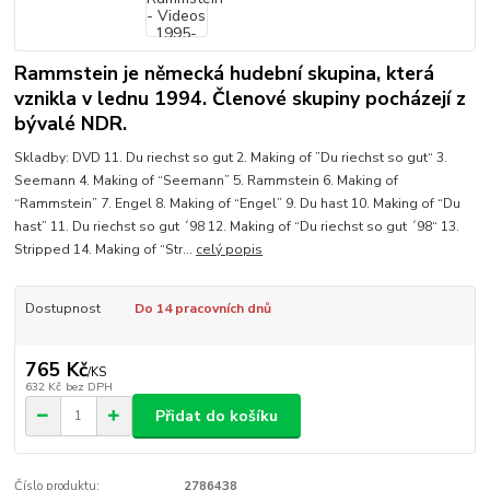
Rammstein je německá hudební skupina, která
vznikla v lednu 1994. Členové skupiny pocházejí z
bývalé NDR.
Skladby: DVD 11. Du riechst so gut 2. Making of ”Du riechst so gut“ 3.
Seemann 4. Making of “Seemann” 5. Rammstein 6. Making of
“Rammstein” 7. Engel 8. Making of “Engel” 9. Du hast 10. Making of “Du
hast” 11. Du riechst so gut ´98 12. Making of “Du riechst so gut ´98“ 13.
Stripped 14. Making of “Str...
celý popis
Dostupnost
Do 14 pracovních dnů
765 Kč
/
KS
632 Kč
bez DPH
Přidat do košíku
Číslo produktu:
2786438