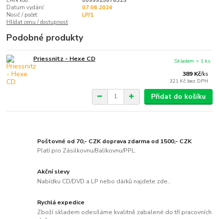
EAN kód:
0099925676315
Datum vydání:
07.06.2024
Nosič / počet:
LP/1
Hlídat cenu / dostupnost
Podobné produkty
Priessnitz - Hexe CD
Skladem > 1 ks
389 Kč
/
ks
321 Kč
bez DPH
Přidat do košíku
Poštovné od 70,- CZK doprava zdarma od 1500,- CZK
Platí pro Zásilkovnu/Balíkovnu/PPL.
Akční slevy
Nabídku CD/DVD a LP nebo dárků najdete zde..
Rychlá expedice
Zboží skladem odesíláme kvalitně zabalené do tří pracovních