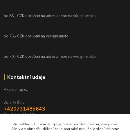
od 85,- CZK doručení na adresu nebo na výdejní místo.
od 75,- CZK doručení na výdejní místo.
od 70,- CZK doručení na adresu nebo na výdejní místo.
Kontaktní údaje
Akordshop.cz
Zdeněk Šulc
+420731485643
Po - Pá od 10 - 16 hod.
Pro základní funkčnost, zpříjemnění používání webu, analytické
info@akordshop.cz
účely a v případě udělení souhlasu také pro účely cílení reklamy