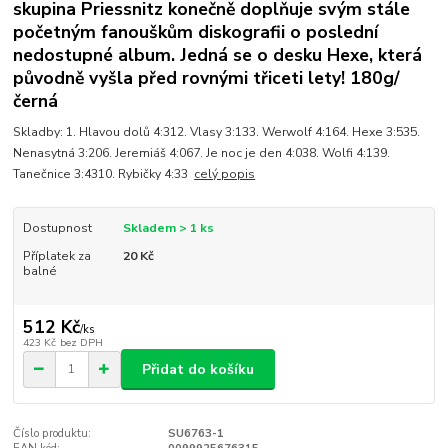
skupina Priessnitz konečně doplňuje svým stále
početným fanouškům diskografii o poslední
nedostupné album. Jedná se o desku Hexe, která
původně vyšla před rovnými třiceti lety! 180g/
černá
Skladby: 1. Hlavou dolů 4:312. Vlasy 3:133. Werwolf 4:164. Hexe 3:535.
Nenasytná 3:206. Jeremiáš 4:067. Je noc je den 4:038. Wolfi 4:139.
Tanečnice 3:4310. Rybičky 4:33
celý popis
Dostupnost
Skladem > 1 ks
Příplatek za
20 Kč
balné
512 Kč
/
ks
423 Kč
bez DPH
Přidat do košíku
Číslo produktu:
SU6763-1