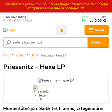
Milí zákazníci, právě probíhá úprava eshopu omlouvám se za případné
komplikace Děkujeme za pochopení 💙
0
ks
+420731485643
za
0,00 Kč
Po - Pá od 10 - 16 hod.
Menu
Hledat
Úvod
Hudba
LP
Priessnitz - Hexe LP
Priessnitz - Hexe LP
Momentálně již několik let hibernující legendární