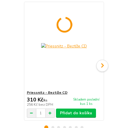
Priessnitz - Beztíže CD
Priessnitz 
310 Kč
191 Kč
Skladem poslední
/
ks
/
ks
kus 1 ks
256 Kč
bez DPH
158 Kč
bez 
Přidat do košíku