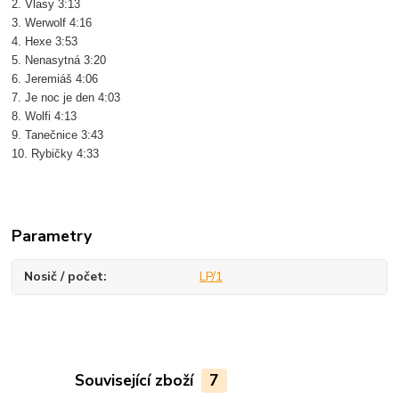
2. Vlasy 3:13
3. Werwolf 4:16
4. Hexe 3:53
5. Nenasytná 3:20
6. Jeremiáš 4:06
7. Je noc je den 4:03
8. Wolfi 4:13
9. Tanečnice 3:43
10. Rybičky 4:33
Parametry
Nosič / počet
LP/1
Související zboží
7