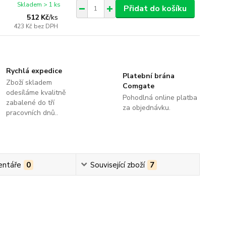
Skladem > 1 ks
Přidat do košíku
512 Kč
/
ks
423 Kč
bez DPH
Rychlá expedice
Platební brána
Zboží skladem
Comgate
odesíláme kvalitně
Pohodlná online platba
zabalené do tří
za objednávku.
pracovních dnů..
ntáře
0
Související zboží
7