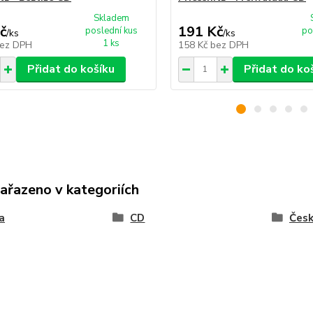
Skladem
č
191 Kč
poslední kus
po
/
ks
/
ks
1 ks
ez DPH
158 Kč
bez DPH
Přidat do košíku
Přidat do ko
zařazeno v kategoriích
a
CD
Čes