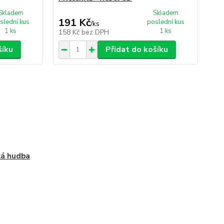
Skladem
Skladem
191 Kč
2
slední kus
poslední kus
/
ks
1 ks
1 ks
158 Kč
bez DPH
23
šíku
Přidat do košíku
ká hudba