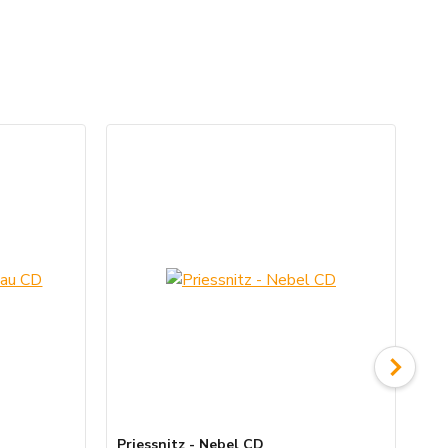
Priessnitz - Nebel CD
Pri