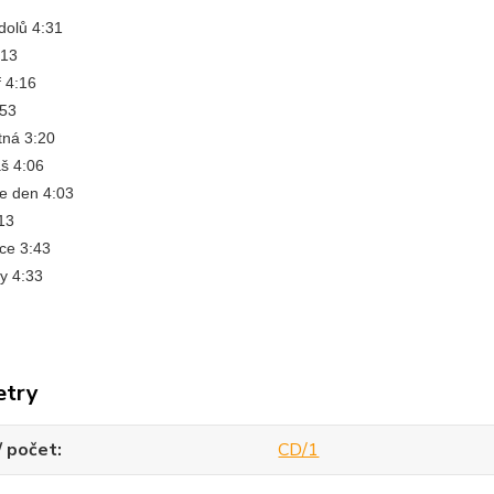
dolů 4:31
:13
 4:16
:53
tná 3:20
áš 4:06
je den 4:03
:13
ce 3:43
ky 4:33
etry
/ počet
CD/1