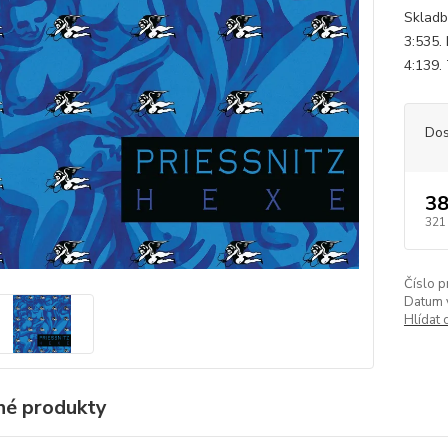
Skladb
3:535.
4:139.
Dos
38
321
Číslo p
Datum 
Hlídat 
é produkty