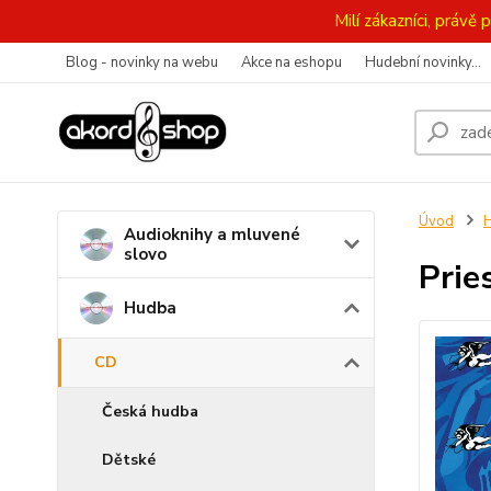
Milí zákazníci, práv
Blog - novinky na webu
Akce na eshopu
Hudební novinky...
Úvod
Audioknihy a mluvené
slovo
Prie
Hudba
CD
Česká hudba
Dětské