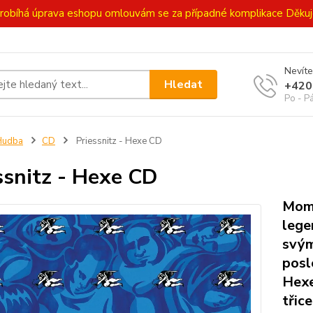
ě probíhá úprava eshopu omlouvám se za případné komplikace Děk
Nevíte
Hledat
+420
Po - P
Hudba
CD
Priessnitz - Hexe CD
ssnitz - Hexe CD
Mome
lege
svým
posl
Hexe
třice