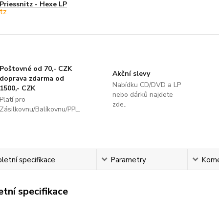
Priessnitz - Hexe LP
Poštovné od 70,- CZK
Akční slevy
doprava zdarma od
Nabídku CD/DVD a LP
1500,- CZK
nebo dárků najdete
Platí pro
zde..
Zásilkovnu/Balíkovnu/PPL.
etní specifikace
Parametry
Kome
tní specifikace