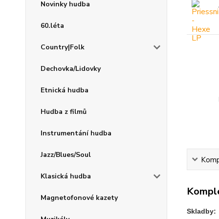
Novinky hudba
60.léta
Country|Folk
Dechovka/Lidovky
Etnická hudba
Hudba z filmů
Instrumentání hudba
Jazz/Blues/Soul
Kompl
Klasická hudba
Komple
Magnetofonové kazety
Skladby: