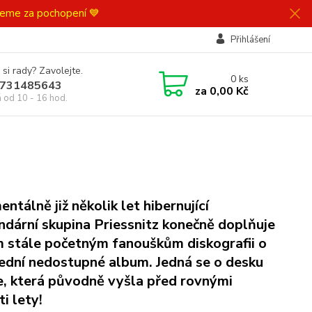
ujeme za pochopení 💙
Přihlášení
 si rady? Zavolejte.
0
ks
731485643
za
0,00 Kč
á od 10 - 16 hod.
ntálně již několik let hibernující
ndární skupina Priessnitz konečně doplňuje
 stále početným fanouškům diskografii o
ední nedostupné album. Jedná se o desku
, která původně vyšla před rovnými
ti lety!