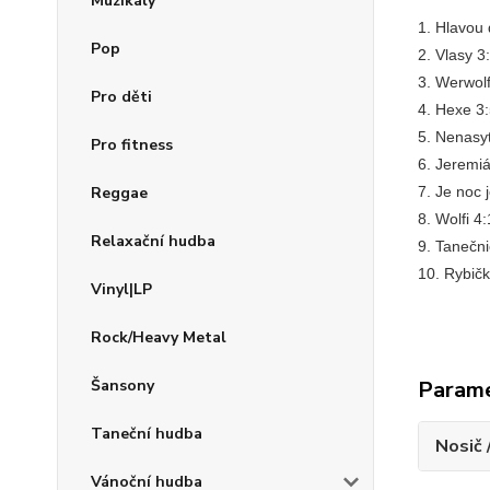
Muzikály
1. Hlavou 
Pop
2. Vlasy 3
3. Werwolf
Pro děti
4. Hexe 3
5. Nenasy
Pro fitness
6. Jeremi
7. Je noc 
Reggae
8. Wolfi 4
Relaxační hudba
9. Tanečni
10. Rybič
Vinyl|LP
Rock/Heavy Metal
Param
Šansony
Taneční hudba
Nosič 
Vánoční hudba