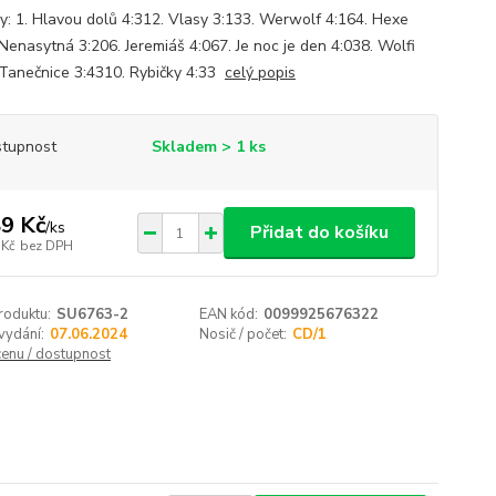
y: 1. Hlavou dolů 4:312. Vlasy 3:133. Werwolf 4:164. Hexe
 Nenasytná 3:206. Jeremiáš 4:067. Je noc je den 4:038. Wolfi
 Tanečnice 3:4310. Rybičky 4:33
celý popis
tupnost
Skladem > 1 ks
9 Kč
/
ks
Přidat do košíku
 Kč
bez DPH
roduktu:
SU6763-2
EAN kód:
0099925676322
vydání:
07.06.2024
Nosič / počet:
CD/1
cenu / dostupnost