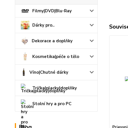
Filmy|DVD|Blu-Ray
Dárky pro..
Souvise
Dekorace a doplňky
Kosmetika|péče o tělo
Víno|Chutné dárky
Trička|placky|doplňky
Stolní hry a pro PC
Blog
Priessni