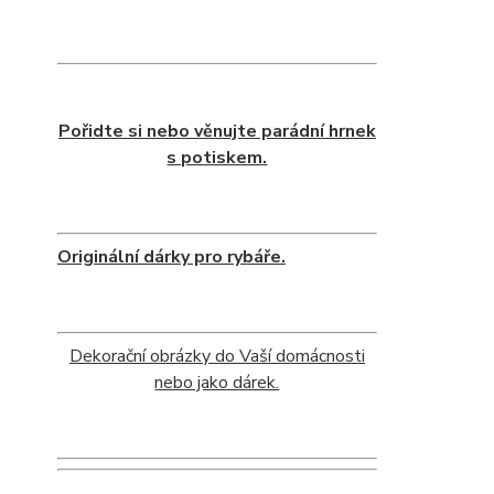
Pořidte si nebo věnujte parádní hrnek
s potiskem.
Originální dárky pro rybáře.
Dekorační obrázky do Vaší domácnosti
nebo jako dárek.