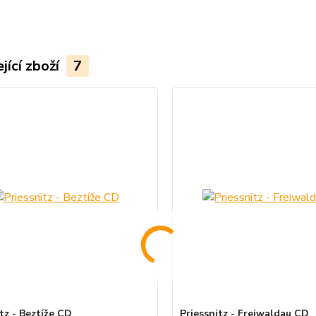
jící zboží
7
tz - Beztíže CD
Priessnitz - Freiwaldau CD