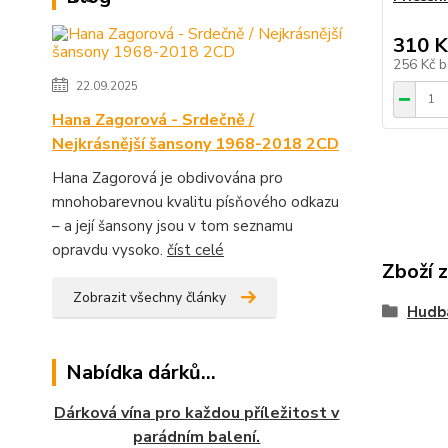
310 K
256 Kč
b
22.09.2025
Hana Zagorová - Srdečně /
Nejkrásnější šansony 1968-2018 2CD
Hana Zagorová je obdivována pro
mnohobarevnou kvalitu písňového odkazu
– a její šansony jsou v tom seznamu
opravdu vysoko.
číst celé
Zboží 
Zobrazit všechny články
Hudb
Nabídka dárků...
Dárková vína pro každou příležitost v
parádním balení.