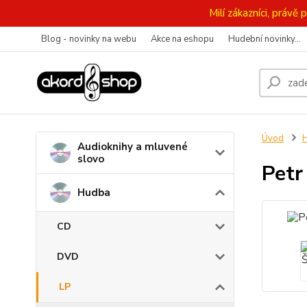
Milí zákazníci, práv
Blog - novinky na webu
Akce na eshopu
Hudební novinky...
Úvod
Audioknihy a mluvené
slovo
Petr
Hudba
CD
DVD
LP