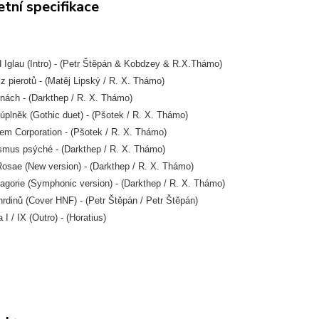
tní specifikace
 Iglau (Intro) - (Petr Štěpán & Kobdzey & R.X.Thámo)
 z pierotů - (Matěj Lipský / R. X. Thámo)
inách - (Darkthep / R. X. Thámo)
 úplněk (Gothic duet) - (Pšotek / R. X. Thámo)
em Corporation - (Pšotek / R. X. Thámo)
smus psýché - (Darkthep / R. X. Thámo)
osae (New version) - (Darkthep / R. X. Thámo)
agorie (Symphonic version) - (Darkthep / R. X. Thámo)
rdinů (Cover HNF) - (Petr Štěpán / Petr Štěpán)
 I / IX (Outro) - (Horatius)