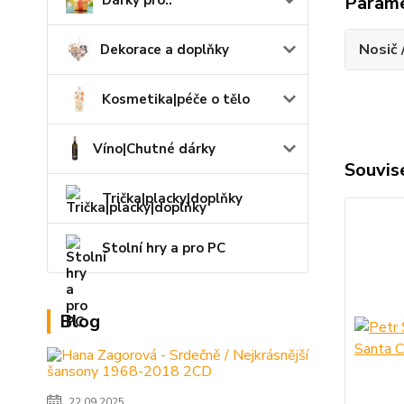
Dárky pro..
Param
Nosič 
Dekorace a doplňky
Kosmetika|péče o tělo
Víno|Chutné dárky
Souvise
Trička|placky|doplňky
Stolní hry a pro PC
Blog
22.09.2025