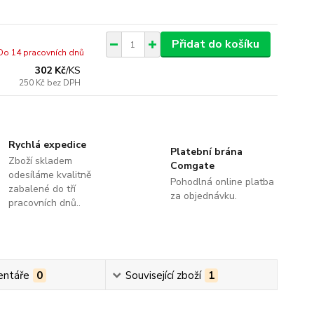
Přidat do košíku
Do 14 pracovních dnů
302 Kč
/
KS
250 Kč
bez DPH
Rychlá expedice
Platební brána
Zboží skladem
Comgate
odesíláme kvalitně
Pohodlná online platba
zabalené do tří
za objednávku.
pracovních dnů..
ntáře
0
Související zboží
1