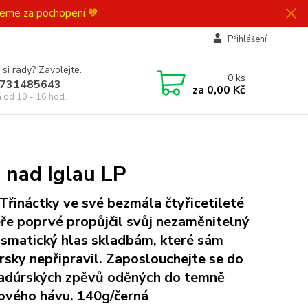
ujeme za pochopení 💙
Přihlášení
 si rady? Zavolejte.
0
ks
731485643
za
0,00 Kč
á od 10 - 16 hod.
 nad Iglau LP
 Třináctky ve své bezmála čtyřicetileté
éře poprvé propůjčil svůj nezaměnitelný
ismatický hlas skladbám, které sám
rsky nepřipravil. Zaposlouchejte se do
adúrských zpěvů oděných do temně
ového hávu. 140g/černá