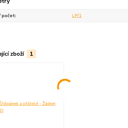
etry
/ počet
LP/1
jící zboží
1