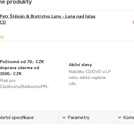
é produkty
Petr Štěpán & Bratrstvo Luny - Luna nad Iglau
CD
Poštovné od 70,- CZK
Akční slevy
doprava zdarma od
Nabídku CD/DVD a LP
1500,- CZK
nebo dárků najdete
Platí pro
zde..
Zásilkovnu/Balíkovnu/PPL.
etní specifikace
Parametry
Kome