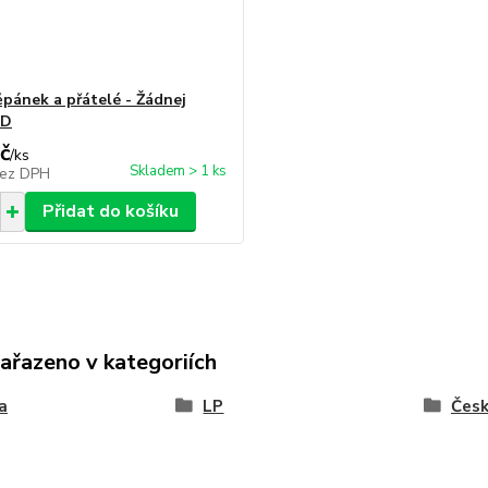
ěpánek a přátelé - Žádnej
CD
č
/
ks
Skladem > 1 ks
ez DPH
Přidat do košíku
zařazeno v kategoriích
a
LP
Čes