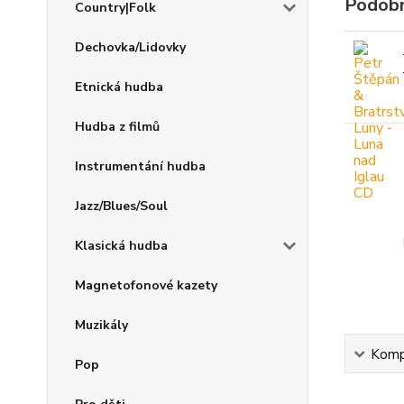
Podobn
Country|Folk
Dechovka/Lidovky
Etnická hudba
Hudba z filmů
Instrumentání hudba
Jazz/Blues/Soul
Klasická hudba
Magnetofonové kazety
Muzikály
Kompl
Pop