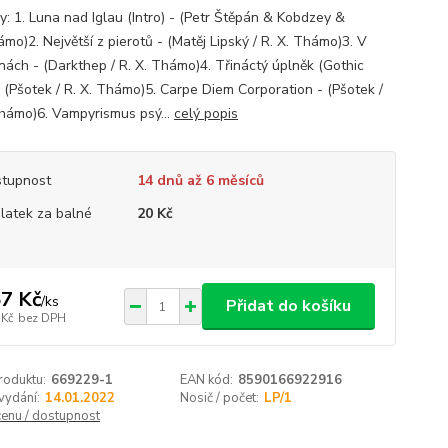
y: 1. Luna nad Iglau (Intro) - (Petr Štěpán & Kobdzey &
mo)2. Největší z pierotů - (Matěj Lipský / R. X. Thámo)3. V
inách - (Darkthep / R. X. Thámo)4. Třináctý úplněk (Gothic
- (Pšotek / R. X. Thámo)5. Carpe Diem Corporation - (Pšotek /
Thámo)6. Vampyrismus psý...
celý popis
tupnost
14 dnů až 6 měsíců
platek za balné
20 Kč
7 Kč
/
ks
Přidat do košíku
 Kč
bez DPH
roduktu:
669229-1
EAN kód:
8590166922916
vydání:
14.01.2022
Nosič / počet:
LP/1
cenu / dostupnost