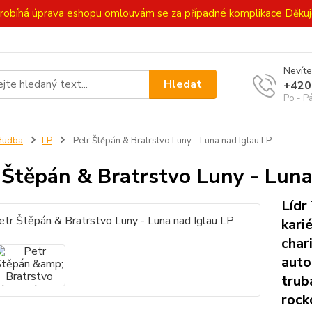
ě probíhá úprava eshopu omlouvám se za případné komplikace Děk
Nevíte
Hledat
+420
Po - P
Hudba
LP
Petr Štěpán & Bratrstvo Luny - Luna nad Iglau LP
 Štěpán & Bratrstvo Luny - Luna
Lídr
kari
char
auto
trub
rock