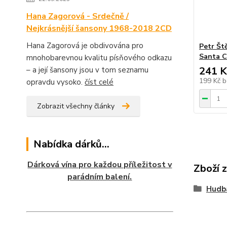
Hana Zagorová - Srdečně /
Nejkrásnější šansony 1968-2018 2CD
Hana Zagorová je obdivována pro
Petr Št
Santa 
mnohobarevnou kvalitu písňového odkazu
241 K
– a její šansony jsou v tom seznamu
199 Kč
b
opravdu vysoko.
číst celé
Zobrazit všechny články
Nabídka dárků...
Dárková vína pro každou příležitost v
Zboží 
parádním balení.
Hudb