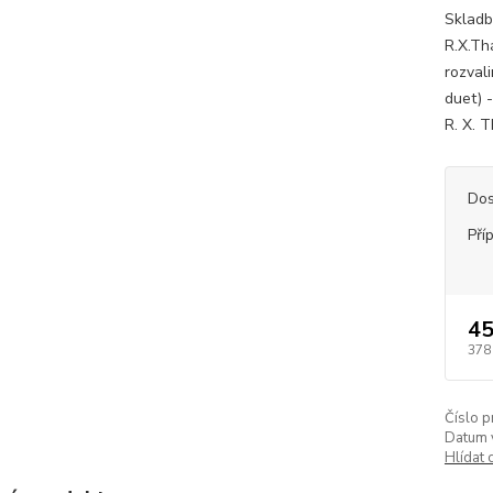
Skladb
R.X.Thá
rozval
duet) 
R. X. 
Dos
Pří
45
378
Číslo p
Datum 
Hlídat 