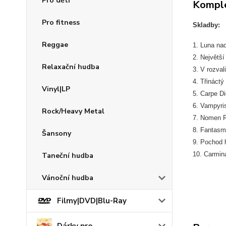
Pro děti
Komple
Pro fitness
Skladby:
Reggae
1. Luna nad
2. Největší
Relaxační hudba
3. V rozval
4. Třináctý
Vinyl|LP
5. Carpe Di
6. Vampyri
Rock/Heavy Metal
7. Nomen R
8. Fantasm
Šansony
9. Pochod h
10. Carmina
Taneční hudba
Vánoční hudba
Filmy|DVD|Blu-Ray