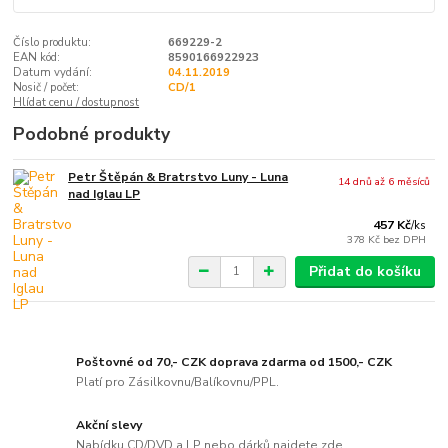
Číslo produktu:
669229-2
EAN kód:
8590166922923
Datum vydání:
04.11.2019
Nosič / počet:
CD/1
Hlídat cenu / dostupnost
Podobné produkty
Petr Štěpán & Bratrstvo Luny - Luna
14 dnů až 6 měsíců
nad Iglau LP
457 Kč
/
ks
378 Kč
bez DPH
Přidat do košíku
Poštovné od 70,- CZK doprava zdarma od 1500,- CZK
Platí pro Zásilkovnu/Balíkovnu/PPL.
Akční slevy
Nabídku CD/DVD a LP nebo dárků najdete zde..