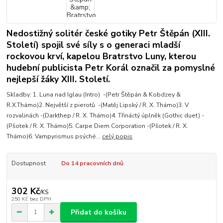
Nedostižný solitér české gotiky Petr Štěpán (XIII.
Století) spojil své síly s o generaci mladší
rockovou krví, kapelou Bratrstvo Luny, kterou
hudební publicista Petr Korál označil za pomyslné
nejlepší žáky XIII. Století.
Skladby: 1. Luna nad Iglau (Intro) -(Petr Štěpán & Kobdzey &
R.X.Thámo)2. Největší z pierotů -(Matěj Lipský / R. X. Thámo)3. V
rozvalinách -(Darkthep / R. X. Thámo)4. Třináctý úplněk (Gothic duet) -
(Pšotek / R. X. Thámo)5. Carpe Diem Corporation -(Pšotek / R. X.
Thámo)6. Vampyrismus psýché...
celý popis
Dostupnost
Do 14 pracovních dnů
302 Kč
/
KS
250 Kč
bez DPH
Přidat do košíku