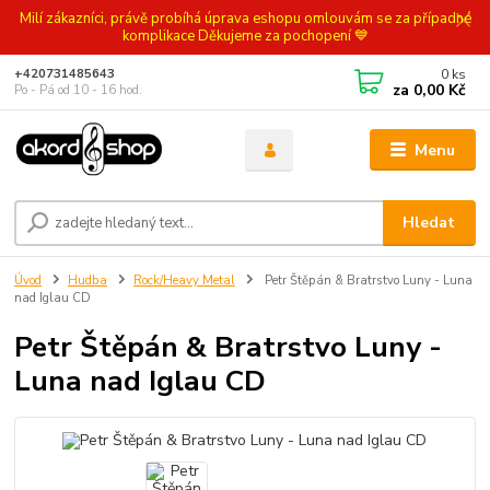
Milí zákazníci, právě probíhá úprava eshopu omlouvám se za případné
komplikace Děkujeme za pochopení 💙
0
ks
+420731485643
za
0,00 Kč
Po - Pá od 10 - 16 hod.
Menu
Hledat
Úvod
Hudba
Rock/Heavy Metal
Petr Štěpán & Bratrstvo Luny - Luna
nad Iglau CD
Petr Štěpán & Bratrstvo Luny -
Luna nad Iglau CD