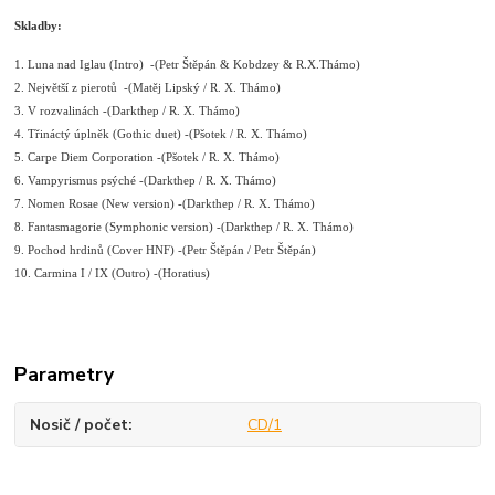
Skladby:
1. Luna nad Iglau (Intro) -(Petr Štěpán & Kobdzey & R.X.Thámo)
2. Největší z pierotů -(Matěj Lipský / R. X. Thámo)
3. V rozvalinách -(Darkthep / R. X. Thámo)
4. Třináctý úplněk (Gothic duet) -(Pšotek / R. X. Thámo)
5. Carpe Diem Corporation -(Pšotek / R. X. Thámo)
6. Vampyrismus psýché -(Darkthep / R. X. Thámo)
7. Nomen Rosae (New version) -(Darkthep / R. X. Thámo)
8. Fantasmagorie (Symphonic version) -(Darkthep / R. X. Thámo)
9. Pochod hrdinů (Cover HNF) -(Petr Štěpán / Petr Štěpán)
10. Carmina I / IX (Outro) -(Horatius)
Parametry
Nosič / počet
CD/1