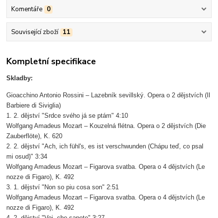
Komentáře
0
Související zboží
11
Kompletní specifikace
Skladby:
Gioacchino Antonio Rossini – Lazebník sevillský. Opera o 2 dějstvích (Il
Barbiere di Siviglia)
1. 2. dějství "Srdce svého já se ptám" 4:10
Wolfgang Amadeus Mozart – Kouzelná flétna. Opera o 2 dějstvích (Die
Zauberflöte), K. 620
2. 2. dějství "Ach, ich fühl's, es ist verschwunden (Chápu teď, co psal
mi osud)" 3:34
Wolfgang Amadeus Mozart – Figarova svatba. Opera o 4 dějstvích (Le
nozze di Figaro), K. 492
3. 1. dějství "Non so piu cosa son" 2:51
Wolfgang Amadeus Mozart – Figarova svatba. Opera o 4 dějstvích (Le
nozze di Figaro), K. 492