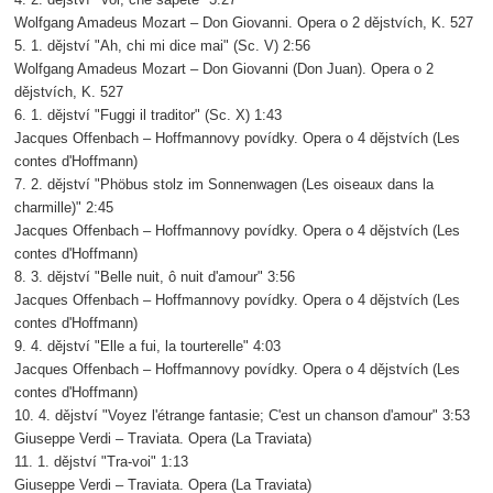
4. 2. dějství "Voi, che sapete" 3:27
Wolfgang Amadeus Mozart – Don Giovanni. Opera o 2 dějstvích, K. 527
5. 1. dějství "Ah, chi mi dice mai" (Sc. V) 2:56
Wolfgang Amadeus Mozart – Don Giovanni (Don Juan). Opera o 2
dějstvích, K. 527
6. 1. dějství "Fuggi il traditor" (Sc. X) 1:43
Jacques Offenbach – Hoffmannovy povídky. Opera o 4 dějstvích (Les
contes d'Hoffmann)
7. 2. dějství "Phöbus stolz im Sonnenwagen (Les oiseaux dans la
charmille)" 2:45
Jacques Offenbach – Hoffmannovy povídky. Opera o 4 dějstvích (Les
contes d'Hoffmann)
8. 3. dějství "Belle nuit, ô nuit d'amour" 3:56
Jacques Offenbach – Hoffmannovy povídky. Opera o 4 dějstvích (Les
contes d'Hoffmann)
9. 4. dějství "Elle a fui, la tourterelle" 4:03
Jacques Offenbach – Hoffmannovy povídky. Opera o 4 dějstvích (Les
contes d'Hoffmann)
10. 4. dějství "Voyez l'étrange fantasie; C'est un chanson d'amour" 3:53
Giuseppe Verdi – Traviata. Opera (La Traviata)
11. 1. dějství "Tra-voi" 1:13
Giuseppe Verdi – Traviata. Opera (La Traviata)