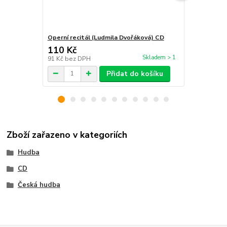
Operní recitál (Ludmila Dvořáková) CD
Operní recit
110 Kč
138 Kč
/
ks
Skladem > 1
91 Kč
bez DPH
114 Kč
bez 
Přidat do košíku
Zboží zařazeno v kategoriích
Hudba
CD
Česká hudba