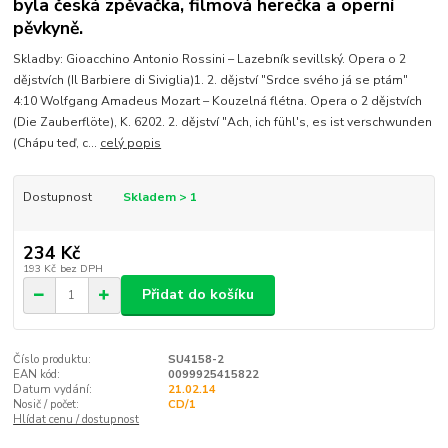
byla česká zpěvačka, filmová herečka a operní
pěvkyně.
Skladby: Gioacchino Antonio Rossini – Lazebník sevillský. Opera o 2
dějstvích (Il Barbiere di Siviglia)1. 2. dějství "Srdce svého já se ptám"
4:10 Wolfgang Amadeus Mozart – Kouzelná flétna. Opera o 2 dějstvích
(Die Zauberflöte), K. 6202. 2. dějství "Ach, ich fühl's, es ist verschwunden
(Chápu teď, c...
celý popis
Dostupnost
Skladem > 1
234 Kč
193 Kč
bez DPH
Přidat do košíku
Číslo produktu:
SU4158-2
EAN kód:
0099925415822
Datum vydání:
21.02.14
Nosič / počet:
CD/1
Hlídat cenu / dostupnost