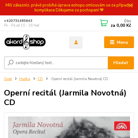
Milí zákazníci, právě probíhá úprava eshopu omlouvám se za případné
komplikace Děkujeme za pochopení 💙
0
ks
+420731485643
za
0,00 Kč
Po - Pá od 10 - 16 hod.
Menu
Hledat
Úvod
Hudba
CD
Operní recitál (Jarmila Novotná) CD
Operní recitál (Jarmila Novotná)
CD