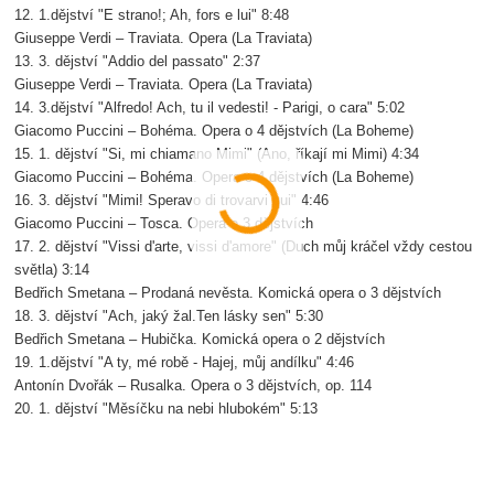
12. 1.dějství "E strano!; Ah, fors e lui" 8:48
Giuseppe Verdi – Traviata. Opera (La Traviata)
13. 3. dějství "Addio del passato" 2:37
Giuseppe Verdi – Traviata. Opera (La Traviata)
14. 3.dějství "Alfredo! Ach, tu il vedesti! - Parigi, o cara" 5:02
Giacomo Puccini – Bohéma. Opera o 4 dějstvích (La Boheme)
15. 1. dějství "Si, mi chiamano Mimi" (Ano, říkají mi Mimi) 4:34
Giacomo Puccini – Bohéma. Opera o 4 dějstvích (La Boheme)
16. 3. dějství "Mimi! Speravo di trovarvi qui" 4:46
Giacomo Puccini – Tosca. Opera o 3 dějstvích
17. 2. dějství "Vissi d'arte, vissi d'amore" (Duch můj kráčel vždy cestou
světla) 3:14
Bedřich Smetana – Prodaná nevěsta. Komická opera o 3 dějstvích
18. 3. dějství "Ach, jaký žal.Ten lásky sen" 5:30
Bedřich Smetana – Hubička. Komická opera o 2 dějstvích
19. 1.dějství "A ty, mé robě - Hajej, můj andílku" 4:46
Antonín Dvořák – Rusalka. Opera o 3 dějstvích, op. 114
20. 1. dějství "Měsíčku na nebi hlubokém" 5:13