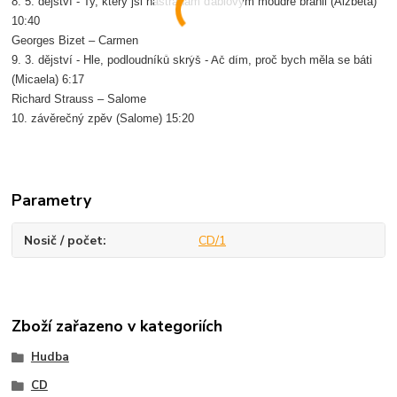
8. 5. dějství - Ty, který jsi nástrahám ďáblovým moudře bránil (Alžběta)
10:40
Georges Bizet – Carmen
9. 3. dějství - Hle, podloudníků skrýš - Ač dím, proč bych měla se báti
(Micaela) 6:17
Richard Strauss – Salome
10. závěrečný zpěv (Salome) 15:20
Parametry
Nosič / počet
CD/1
Zboží zařazeno v kategoriích
Hudba
CD