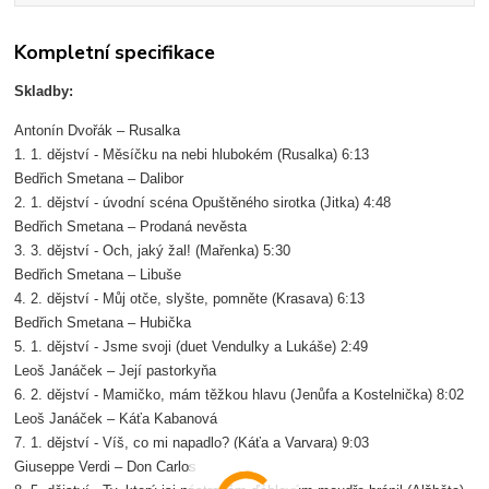
Kompletní specifikace
Skladby:
Antonín Dvořák – Rusalka
1. 1. dějství - Měsíčku na nebi hlubokém (Rusalka) 6:13
Bedřich Smetana – Dalibor
2. 1. dějství - úvodní scéna Opuštěného sirotka (Jitka) 4:48
Bedřich Smetana – Prodaná nevěsta
3. 3. dějství - Och, jaký žal! (Mařenka) 5:30
Bedřich Smetana – Libuše
4. 2. dějství - Můj otče, slyšte, pomněte (Krasava) 6:13
Bedřich Smetana – Hubička
5. 1. dějství - Jsme svoji (duet Vendulky a Lukáše) 2:49
Leoš Janáček – Její pastorkyňa
6. 2. dějství - Mamičko, mám těžkou hlavu (Jenůfa a Kostelnička) 8:02
Leoš Janáček – Káťa Kabanová
7. 1. dějství - Víš, co mi napadlo? (Káťa a Varvara) 9:03
Giuseppe Verdi – Don Carlos