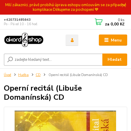
Milí zákazníci, právě probíhá úprava eshopu omlouvám se za případné
komplikace Děkujeme za pochopení 💙
0
ks
+420731485643
za
0,00 Kč
Po - Pá od 10 - 16 hod.
Menu
Hledat
Úvod
Hudba
CD
Operní recitál (Libuše Domanínská) CD
Operní recitál (Libuše
Domanínská) CD