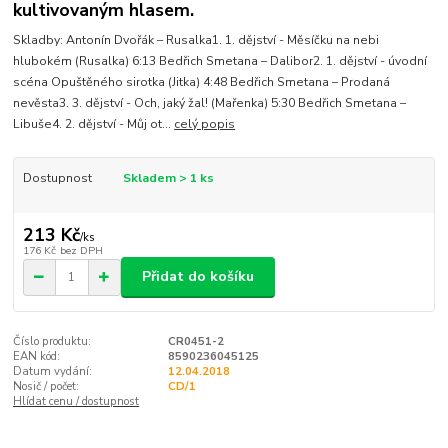
kultivovaným hlasem.
Skladby: Antonín Dvořák – Rusalka1. 1. dějství - Měsíčku na nebi
hlubokém (Rusalka) 6:13 Bedřich Smetana – Dalibor2. 1. dějství - úvodní
scéna Opuštěného sirotka (Jitka) 4:48 Bedřich Smetana – Prodaná
nevěsta3. 3. dějství - Och, jaký žal! (Mařenka) 5:30 Bedřich Smetana –
Libuše4. 2. dějství - Můj ot...
celý popis
Dostupnost
Skladem > 1 ks
213 Kč
/
ks
176 Kč
bez DPH
Přidat do košíku
Číslo produktu:
CR0451-2
EAN kód:
8590236045125
Datum vydání:
12.04.2018
Nosič / počet:
CD/1
Hlídat cenu / dostupnost