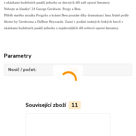
s ukázkami hudebních pasáží jednoho ze slavných děl naší operní literatury.
Nebojte se klasiky! 24 George Gershwin: Porgy a Bess
Příběh starého mrzáka Porgyho a krásné Bess poznáte díky dramatizaci Jana Jiráně podle
libreta Iry Gershwina a DuBose Heywarda. Zazní v podání známých českých herců s
ukázkami hudebních pasáží jednoho z nejslavnějších děl světové operní literatury.
Parametry
Nosič / počet
CD/4
Související zboží
11