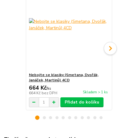
Nebojte se klasiky (Smetana, Dvořák,
Nebojte se 
Janáček, Martinů) 4CD
664 Kč
189 Kč
/
ks
/
ks
Skladem > 1 ks
664 Kč
bez DPH
189 Kč
bez 
Přidat do košíku