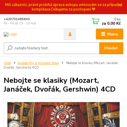
Milí zákazníci, právě probíhá úprava eshopu omlouvám se za případné
komplikace Děkujeme za pochopení 💙
0
ks
+420731485643
za
0,00 Kč
Po - Pá od 10 - 16 hod.
Menu
Hledat
Úvod
Audioknihy a mluvené slovo
Nebojte se klasiky (Mozart, Janáček,
Dvořák, Gershwin) 4CD
Nebojte se klasiky (Mozart,
Janáček, Dvořák, Gershwin) 4CD