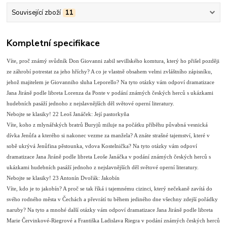
Související zboží
11
Kompletní specifikace
Víte, proč známý svůdník Don Giovanni zabil sevillského komtura, který ho přišel později
ze záhrobí potrestat za jeho hříchy? A co je vlastně obsahem velmi zvláštního zápisníku,
jehož majitelem je Giovanniho sluha Leporello? Na tyto otázky vám odpoví dramatizace
Jana Jiráně podle libreta Lorenza da Ponte v podání známých českých herců s ukázkami
hudebních pasáží jednoho z nejslavnějších děl světové operní literatury.
Nebojte se klasiky! 22 Leoš Janáček: Její pastorkyňa
Víte, koho z mlynářských bratrů Buryjů miluje na počátku příběhu půvabná vesnická
dívka Jenůfa a kterého si nakonec vezme za manžela? A znáte strašné tajemství, které v
sobě ukrývá Jenůfina pěstounka, vdova Kostelnička? Na tyto otázky vám odpoví
dramatizace Jana Jiráně podle libreta Leoše Janáčka v podání známých českých herců s
ukázkami hudebních pasáží jednoho z nejslavnějších děl světové operní literatury.
Nebojte se klasiky! 23 Antonín Dvořák: Jakobín
Víte, kdo je to jakobín? A proč se tak říká i tajemnému cizinci, který nečekaně zavítá do
svého rodného města v Čechách a převrátí tu během jediného dne všechny zdejší pořádky
naruby? Na tyto a mnohé další otázky vám odpoví dramatizace Jana Jiráně podle libreta
Marie Červinkové-Riegrové a Františka Ladislava Riegra v podání známých českých herců