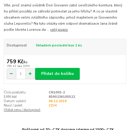
Víte, proč známý svůdník Don Giovanni zabil sevillského komtura, který
ho přišel později ze záhrobí potrestat za jeho hříchy? A co je vlastně
obsahem velmi zvláštního zápisníku, jehož majitelem je Giovanniho
sluha Leporello? Na tyto otázky vám odpoví dramatizace Jana Jiráně
podle libreta Lorenza da ...
celý popis
Dostupnost
Skladem poslední kus 1 ks
759 Kč
/
ks
759 Kč
bez DPH
Přidat do košíku
Číslo produktu:
CR1055-2
EAN kód:
8590236105522
Datum vydání:
06.12.2019
Nosič / počet:
CD/4
Hlídat cenu / dostupnost
Poštovné od 70,- CZK doprava zdarma od 1500,- CZK