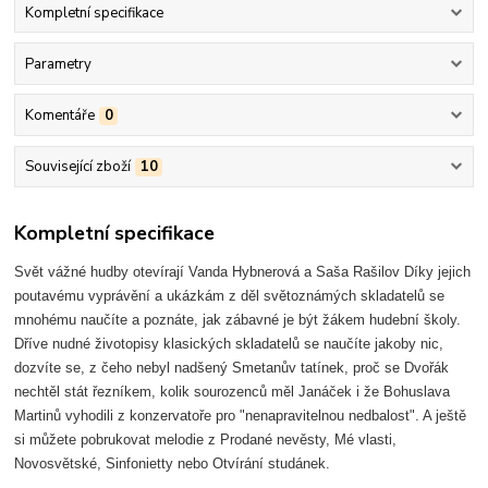
Kompletní specifikace
Parametry
Komentáře
0
Související zboží
10
Kompletní specifikace
Svět vážné hudby otevírají Vanda Hybnerová a Saša Rašilov Díky jejich
poutavému vyprávění a ukázkám z děl světoznámých skladatelů se
mnohému naučíte a poznáte, jak zábavné je být žákem hudební školy.
Dříve nudné životopisy klasických skladatelů se naučíte jakoby nic,
dozvíte se, z čeho nebyl nadšený Smetanův tatínek, proč se Dvořák
nechtěl stát řezníkem, kolik sourozenců měl Janáček i že Bohuslava
Martinů vyhodili z konzervatoře pro "nenapravitelnou nedbalost". A ještě
si můžete pobrukovat melodie z Prodané nevěsty, Mé vlasti,
Novosvětské, Sinfonietty nebo Otvírání studánek.