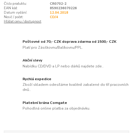
Číslo produktu:
CR0702-2
EAN kód:
8590236070226
Datum vydání:
12.04.2018
Nosič / počet:
CD/4
Hlídat cenu / dostupnost
Poštovné od 70,- CZK doprava zdarma od 1500,- CZK
Platí pro Zásilkovnu/Balíkovnu/PPL.
Akční slevy
Nabídku CD/DVD a LP nebo dárků najdete zde..
Rychlá expedice
Zboží skladem odesíláme kvalitně zabalené do tří pracovních
dnů..
Platební brána Comgate
Pohodlná online platba za objednávku.