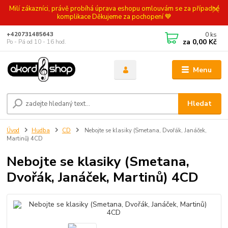
Milí zákazníci, právě probíhá úprava eshopu omlouvám se za případné
komplikace Děkujeme za pochopení 💙
0
ks
+420731485643
za
0,00 Kč
Po - Pá od 10 - 16 hod.
Menu
Hledat
Úvod
Hudba
CD
Nebojte se klasiky (Smetana, Dvořák, Janáček,
Martinů) 4CD
Nebojte se klasiky (Smetana,
Dvořák, Janáček, Martinů) 4CD