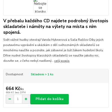
V přebalu každého CD najdete podrobný životopis
skladatele i náměty na výlety na místa s ním
spojená.
Svět vážné hudby otevírají Vanda Hybnerová a Saša Rašilov Díky jejich
poutavému vyprávění a ukázkám z děl světoznámých skladatelů se
mnohému naučíte a poznáte, jak zábavné je být žákem hudební školy.
Dříve nudné životopisy klasických skladatelů se naučíte jakoby nic,
dozvíte se, z čeho nebyl nadšený...
celý popis
Dostupnost
Skladem > 1 ks
664 Kč
/
ks
664 Kč
bez DPH
Přidat do košíku