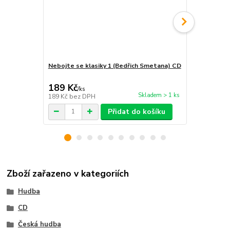
Nebojte se klasiky 1 (Bedřich Smetana) CD
Nebojte se k
Rusalka) CD
189 Kč
218 Kč
/
ks
/
ks
Skladem > 1 ks
189 Kč
bez DPH
218 Kč
bez 
Přidat do košíku
Zboží zařazeno v kategoriích
Hudba
CD
Česká hudba