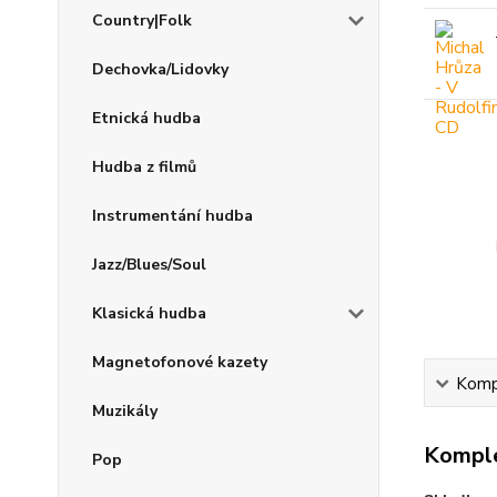
Country|Folk
Dechovka/Lidovky
Etnická hudba
Hudba z filmů
Instrumentání hudba
Jazz/Blues/Soul
Klasická hudba
Magnetofonové kazety
Kompl
Muzikály
Komple
Pop