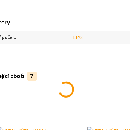
etry
/ počet
LP/2
jící zboží
7