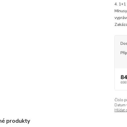
4. 1+1 
Mínusy
vypráv
Zakázan
Dos
Pří
84
698
Číslo p
Datum 
Hlídat 
é produkty