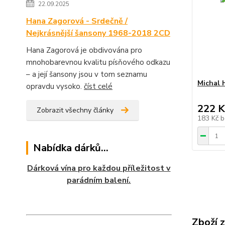
22.09.2025
Hana Zagorová - Srdečně /
Nejkrásnější šansony 1968-2018 2CD
Hana Zagorová je obdivována pro
mnohobarevnou kvalitu písňového odkazu
– a její šansony jsou v tom seznamu
Michal 
opravdu vysoko.
číst celé
222 K
Zobrazit všechny články
183 Kč
b
Nabídka dárků...
Dárková vína pro každou příležitost v
parádním balení.
Zboží 