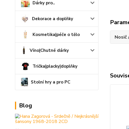
Dárky pro..
Dekorace a doplňky
Param
Kosmetika|péče o tělo
Nosič 
Víno|Chutné dárky
Trička|placky|doplňky
Souvise
Stolní hry a pro PC
Blog