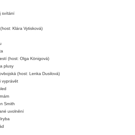
 svítání
(host: Klára Vytisková)
u
ta
estí (host: Olga Königová)
a plusy
ovbojská (host: Lenka Dusilová)
i vyprávět
hled
a mám
on Smith
ané uvolnění
elryba
ád