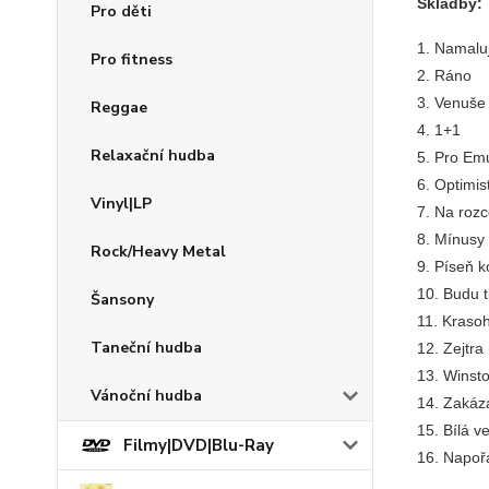
Skladby:
Pro děti
1. Namaluj
Pro fitness
2. Ráno
3. Venuše 
Reggae
4. 1+1
Relaxační hudba
5. Pro Em
6. Optimis
Vinyl|LP
7. Na rozc
8. Mínusy 
Rock/Heavy Metal
9. Píseň k
10. Budu t
Šansony
11. Kraso
Taneční hudba
12. Zejtr
13. Winst
Vánoční hudba
14. Zakáz
15. Bílá v
Filmy|DVD|Blu-Ray
16. Napoř