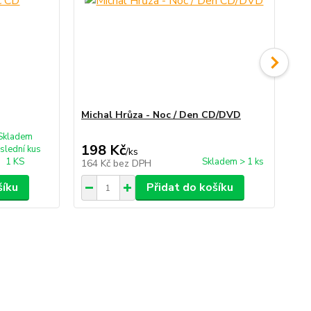
Michal Hrůza - Noc / Den CD/DVD
Mi
Skladem
198 Kč
2
slední kus
/
ks
1 KS
Skladem > 1 ks
164 Kč
bez DPH
22
šíku
Přidat do košíku