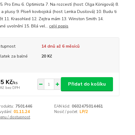
5. Pro Emu 6. Optimista 7. Na rozcestí (host: Olga Königová) 8.
 a plusy 9. Píseň kovbojská (host: Lenka Dusilová) 10. Budu ti
ět 11. Krasohled 12. Zejtra mám 13. Winston Smith 14.
é uvolnění 15. Bílá vel...
celý popis
tupnost
14 dnů až 6 měsíců
platek za balné
20 Kč
5 Kč
/
ks
Přidat do košíku
 Kč
bez DPH
roduktu:
7501446
EAN kód:
0602475014461
vydání:
01.11.24
Nosič / počet:
LP/2
cenu / dostupnost