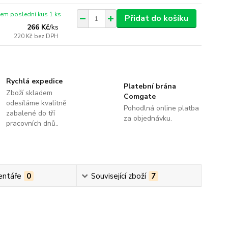
em poslední kus 1 ks
Přidat do košíku
266 Kč
/
ks
220 Kč
bez DPH
Rychlá expedice
Platební brána
Zboží skladem
Comgate
odesíláme kvalitně
Pohodlná online platba
zabalené do tří
za objednávku.
pracovních dnů..
ntáře
0
Související zboží
7