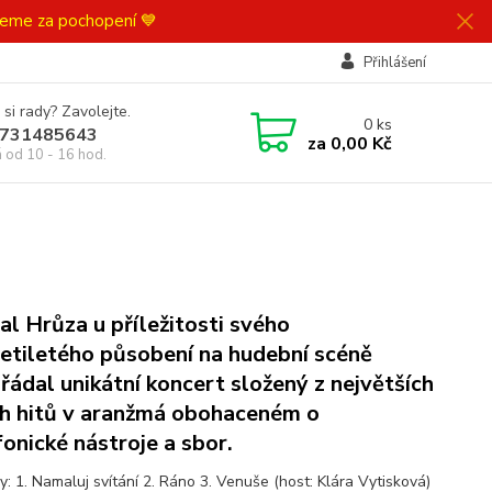
ujeme za pochopení 💙
Přihlášení
 si rady? Zavolejte.
0
ks
731485643
za
0,00 Kč
á od 10 - 16 hod.
al Hrůza u příležitosti svého
etiletého působení na hudební scéně
řádal unikátní koncert složený z největších
h hitů v aranžmá obohaceném o
onické nástroje a sbor.
y: 1. Namaluj svítání 2. Ráno 3. Venuše (host: Klára Vytisková)