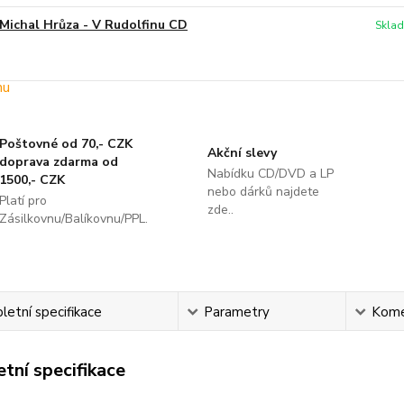
Michal Hrůza - V Rudolfinu CD
Sklad
Poštovné od 70,- CZK
Akční slevy
doprava zdarma od
Nabídku CD/DVD a LP
1500,- CZK
nebo dárků najdete
Platí pro
zde..
Zásilkovnu/Balíkovnu/PPL.
etní specifikace
Parametry
Kome
tní specifikace