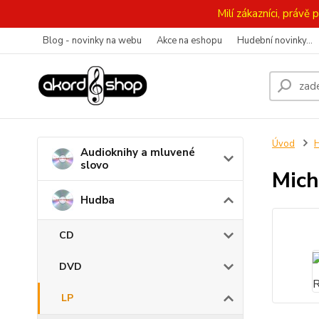
Milí zákazníci, práv
Blog - novinky na webu
Akce na eshopu
Hudební novinky...
Úvod
Audioknihy a mluvené
slovo
Mich
Hudba
CD
DVD
LP