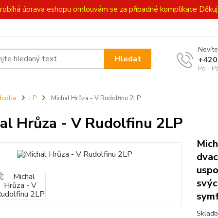
ě probíhá úprava eshopu omlouvám se za případné komplikace Děk
Nevíte
Hledat
+420
Po - P
Hudba
LP
Michal Hrůza - V Rudolfinu 2LP
al Hrůza - V Rudolfinu 2LP
Mich
dvac
uspo
svýc
symf
Skladb