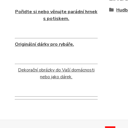
Hudb
Pořidte si nebo věnujte parádní hrnek
s potiskem.
Originální dárky pro rybáře.
Dekorační obrázky do Vaší domácnosti
nebo jako dárek.