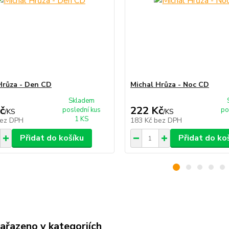
Hrůza - Den CD
Michal Hrůza - Noc CD
Skladem
č
222 Kč
poslední kus
po
/
KS
/
KS
1 KS
ez DPH
183 Kč
bez DPH
Přidat do košíku
Přidat do ko
zařazeno v kategoriích