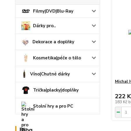
Filmy|DVD|Blu-Ray
Dárky pro..
Dekorace a doplňky
Kosmetika|péče o tělo
Víno|Chutné dárky
Michal 
Trička|placky|doplňky
222 K
183 Kč
b
Stolní hry a pro PC
Blog