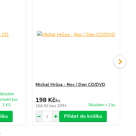
Michal Hrůza - Noc / Den CD/DVD
Mi
Skladem
198 Kč
2
slední kus
/
ks
1 KS
Skladem > 1 ks
164 Kč
bez DPH
22
šíku
Přidat do košíku