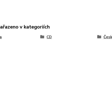
zařazeno v kategoriích
a
CD
Čes