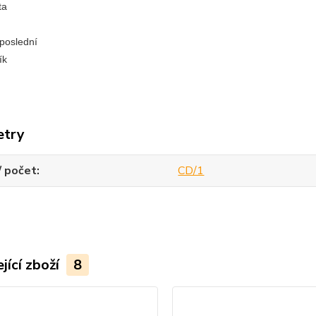
ista
va
a poslední
ík
etry
/ počet
CD/1
jící zboží
8