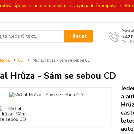
ě probíhá úprava eshopu omlouvám se za případné komplikace Děk
Nevíte
Hledat
+420
Po - P
Hudba
CD
Michal Hrůza - Sám se sebou CD
al Hrůza - Sám se sebou CD
Jede
a au
Hrůz
čast
lete
auto