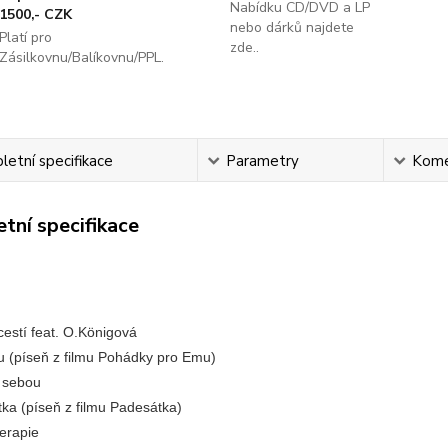
Nabídku CD/DVD a LP
1500,- CZK
nebo dárků najdete
Platí pro
zde..
Zásilkovnu/Balíkovnu/PPL.
etní specifikace
Parametry
Kome
tní specifikace
rka
cestí feat. O.Königová
u (píseň z filmu Pohádky pro Emu)
se sebou
tka (píseň z filmu Padesátka)
oterapie