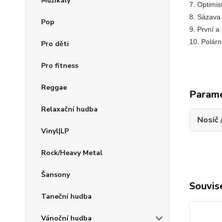
Muzikály
7. Optim
8. Sáza
Pop
9. První 
10. Polárn
Pro děti
Pro fitness
Reggae
Param
Relaxační hudba
Nosič 
Vinyl|LP
Rock/Heavy Metal
Šansony
Souvise
Taneční hudba
Vánoční hudba