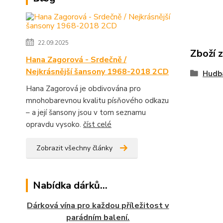
22.09.2025
Zboží 
Hana Zagorová - Srdečně /
Nejkrásnější šansony 1968-2018 2CD
Hudb
Hana Zagorová je obdivována pro
mnohobarevnou kvalitu písňového odkazu
– a její šansony jsou v tom seznamu
opravdu vysoko.
číst celé
Zobrazit všechny články
Nabídka dárků...
Dárková vína pro každou příležitost v
parádním balení.