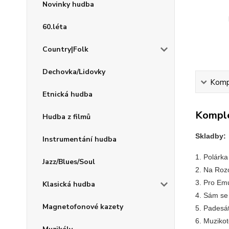
Novinky hudba
60.léta
Country|Folk
Dechovka/Lidovky
Kompl
Etnická hudba
Komple
Hudba z filmů
Skladby:
Instrumentání hudba
1. Polá
Jazz/Blues/Soul
2. Na Roz
3. Pro Em
Klasická hudba
4. Sám 
Magnetofonové kazety
5. Padesá
6. Muzik