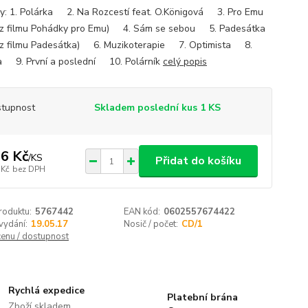
y: 1. Polárka 2. Na Rozcestí feat. O.Königová 3. Pro Emu
 z filmu Pohádky pro Emu) 4. Sám se sebou 5. Padesátka
 z filmu Padesátka) 6. Muzikoterapie 7. Optimista 8.
 9. První a poslední 10. Polárník
celý popis
tupnost
Skladem poslední kus 1 KS
6 Kč
/
KS
Přidat do košíku
 Kč
bez DPH
roduktu:
5767442
EAN kód:
0602557674422
vydání:
19.05.17
Nosič / počet:
CD/1
cenu / dostupnost
Rychlá expedice
Platební brána
Zboží skladem