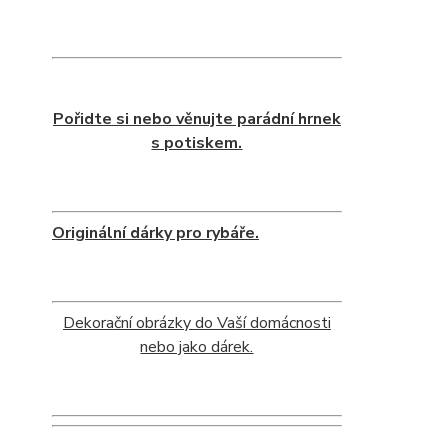
Pořidte si nebo věnujte parádní hrnek
s potiskem.
Originální dárky pro rybáře.
Dekorační obrázky do Vaší domácnosti
nebo jako dárek.