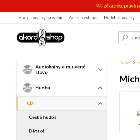
Milí zákazníci, práv
Blog - novinky na webu
Akce na eshopu
Hudební novinky...
Úvod
Audioknihy a mluvené
slovo
Mich
Hudba
CD
Česká hudba
Dětské