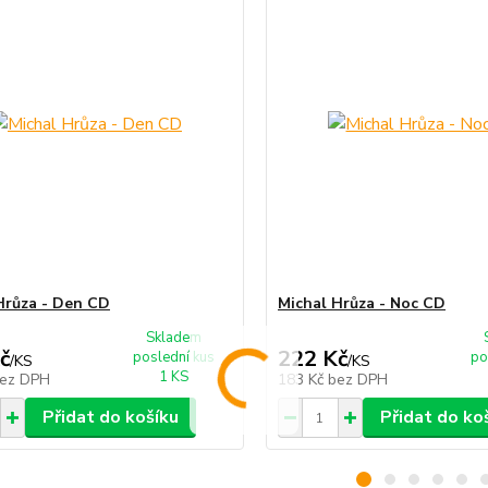
Hrůza - Den CD
Michal Hrůza - Noc CD
Skladem
č
222 Kč
poslední kus
po
/
KS
/
KS
1 KS
ez DPH
183 Kč
bez DPH
Přidat do košíku
Přidat do ko