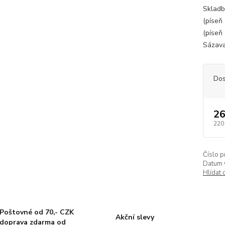
Skladb
(píseň
(píseň
Sázava
Dos
26
220
Číslo p
Datum 
Hlídat 
Poštovné od 70,- CZK
Akční slevy
doprava zdarma od