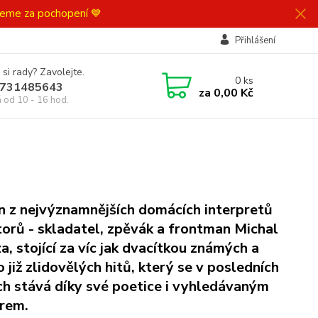
ujeme za pochopení 💙
Přihlášení
 si rady? Zavolejte.
0
ks
731485643
za
0,00 Kč
á od 10 - 16 hod.
n z nejvýznamnějších domácích interpretů
torů - skladatel, zpěvák a frontman Michal
a, stojící za víc jak dvacítkou známých a
o již zlidovělých hitů, který se v posledních
ch stává díky své poetice i vyhledávaným
rem.