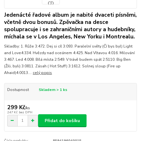
Jedenácté řadové album je nabité dvaceti písněmi,
včetně dvou bonusů. Zpěvačka na desce
spolupracuje i se zahraničními autory a hudebníky,
míchala se v Los Angeles, New Yorku i Montrealu.
Skladby: 1. Růže 3:472. Dej si cíl 3:093. Paralelní světy (Čí bys byl) Light
and Love4:334. Hvězdy nad oceánem 4:425. Nad Vltavou 4:016. Milování
3:467. Led 4:008. Bílá místa 2:549. V trávě budem spát 2:5110. Big Ben
(Žili, byli) 3:0811. Zásah ( Hot Stuff) 3:1612. Solnej sloup (Fire up
Ahaid)4:0013....
celý popis
Dostupnost
Skladem > 1 ks
299 Kč
/
ks
247 Kč
bez DPH
Přidat do košíku
Číslo produktu:
8594196040015