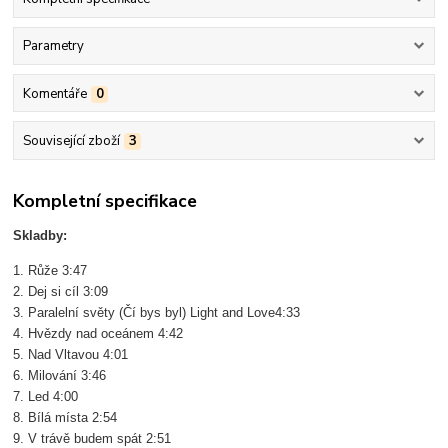
Parametry
Komentáře
0
Související zboží
3
Kompletní specifikace
Skladby:
1. Růže 3:47
2. Dej si cíl 3:09
3. Paralelní světy (Čí bys byl) Light and Love4:33
4. Hvězdy nad oceánem 4:42
5. Nad Vltavou 4:01
6. Milování 3:46
7. Led 4:00
8. Bílá místa 2:54
9. V trávě budem spát 2:51