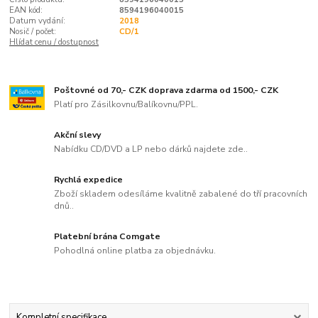
EAN kód:
8594196040015
Datum vydání:
2018
Nosič / počet:
CD/1
Hlídat cenu / dostupnost
Poštovné od 70,- CZK doprava zdarma od 1500,- CZK
Platí pro Zásilkovnu/Balíkovnu/PPL.
Akční slevy
Nabídku CD/DVD a LP nebo dárků najdete zde..
Rychlá expedice
Zboží skladem odesíláme kvalitně zabalené do tří pracovních
dnů..
Platební brána Comgate
Pohodlná online platba za objednávku.
Kompletní specifikace