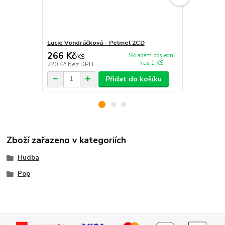
Lucie Vondráčková - Pelmel 2CD
Lucie Vondr
266 Kč
327 Kč
Skladem poslední
/
KS
/
ks
kus 1 KS
220 Kč
bez DPH
270 Kč
bez 
Přidat do košíku
Zboží zařazeno v kategoriích
Hudba
Pop