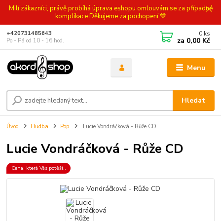
Milí zákazníci, právě probíhá úprava eshopu omlouvám se za případné
komplikace Děkujeme za pochopení 💙
0
ks
+420731485643
za
0,00 Kč
Po - Pá od 10 - 16 hod.
Menu
Hledat
Úvod
Hudba
Pop
Lucie Vondráčková - Růže CD
Lucie Vondráčková - Růže CD
Cena, která Vás potěší..