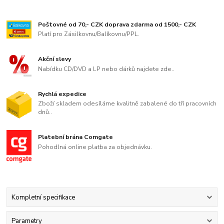
Poštovné od 70,- CZK doprava zdarma od 1500,- CZK
Platí pro Zásilkovnu/Balíkovnu/PPL.
Akční slevy
Nabídku CD/DVD a LP nebo dárků najdete zde..
Rychlá expedice
Zboží skladem odesíláme kvalitně zabalené do tří pracovních
dnů..
Platební brána Comgate
Pohodlná online platba za objednávku.
Kompletní specifikace
Parametry