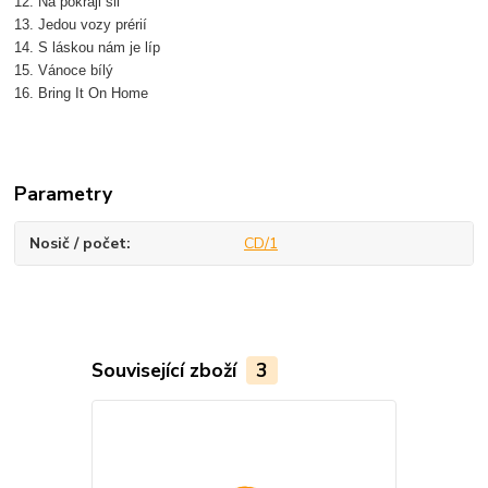
12. Na pokraji sil
13. Jedou vozy prérií
14. S láskou nám je líp
15. Vánoce bílý
16. Bring It On Home
Parametry
Nosič / počet
CD/1
Související zboží
3
Cena, která Vá