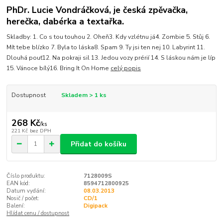
PhDr. Lucie Vondráčková, je česká zpěvačka,
herečka, dabérka a textařka.
Skladby: 1. Co s tou touhou 2. Oheň3. Kdy vzlétnu já4. Zombie 5. Stůj 6.
Mít tebe blízko 7. Byla to láska8. Spam 9. Ty jsi ten nej 10. Labyrint 11.
Dlouhá pouť12. Na pokraji sil 13. Jedou vozy prérií 14. S láskou nám je líp
15. Vánoce bílý16. Bring It On Home
celý popis
Dostupnost
Skladem > 1 ks
268 Kč
/
ks
221 Kč
bez DPH
Přidat do košíku
Číslo produktu:
7128009S
EAN kód:
8594712800925
Datum vydání:
08.03.2013
Nosič / počet:
CD/1
Balení:
Digipack
Hlídat cenu / dostupnost