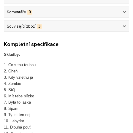
Komentáře
0
Související zboží
3
Kompletní specifikace
Skladby:
1. Co s tou touhou
2. Oheň
3. Kdy vzlétnu já
4. Zombie
5. Stůj
6. Mít tebe blízko
7. Byla to láska
8. Spam
9. Ty jsi ten nej
10. Labyrint
11. Dlouhá pouť