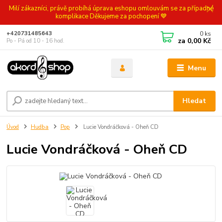
Milí zákazníci, právě probíhá úprava eshopu omlouvám se za případné
komplikace Děkujeme za pochopení 💙
0
ks
+420731485643
za
0,00 Kč
Po - Pá od 10 - 16 hod.
Menu
Hledat
Úvod
Hudba
Pop
Lucie Vondráčková - Oheň CD
Lucie Vondráčková - Oheň CD