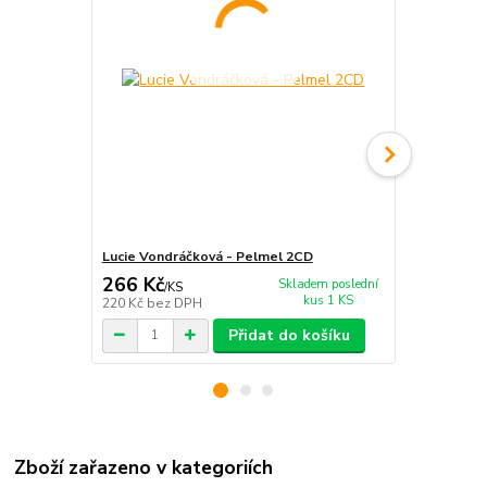
Lucie Vondráčková - Pelmel 2CD
Lucie Vondr
266 Kč
299 Kč
Skladem poslední
/
KS
/
ks
kus 1 KS
220 Kč
bez DPH
247 Kč
bez 
Přidat do košíku
Zboží zařazeno v kategoriích