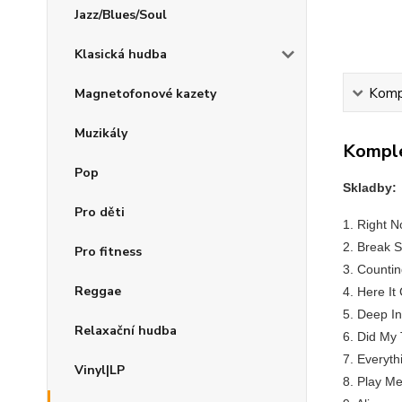
Jazz/Blues/Soul
Klasická hudba
Kompl
Magnetofonové kazety
Muzikály
Komple
Pop
Skladby:
Pro děti
1. Right 
2. Break 
Pro fitness
3. Counti
Reggae
4. Here I
5. Deep In
Relaxační hudba
6. Did My
7. Everyth
Vinyl|LP
8. Play Me