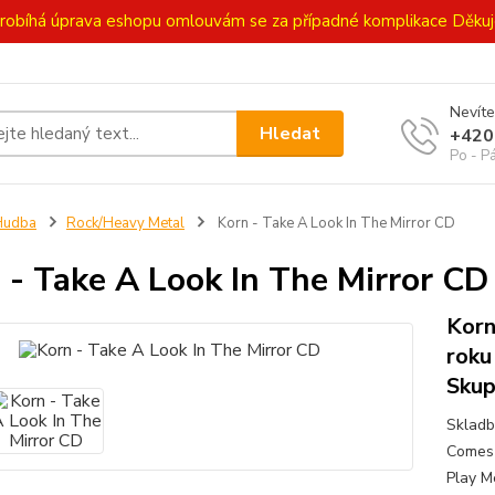
ě probíhá úprava eshopu omlouvám se za případné komplikace Děk
Nevíte
Hledat
+420
Po - P
Hudba
Rock/Heavy Metal
Korn - Take A Look In The Mirror CD
 - Take A Look In The Mirror CD
Korn
roku
Skup
Skladb
Comes 
Play M