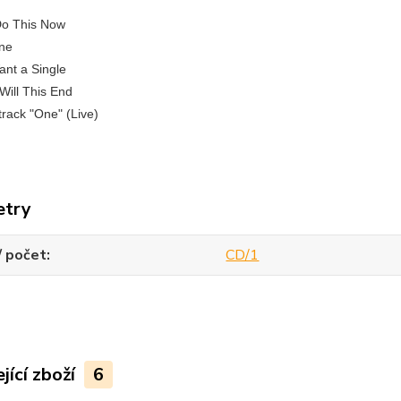
 Do This Now
one
Want a Single
Will This End
rack "One" (Live)
etry
/ počet
CD/1
jící zboží
6