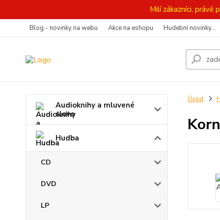
Milí zákazníci, práv
Blog - novinky na webu
Akce na eshopu
Hudební novinky...
Úvod
Audioknihy a mluvené
slovo
Korn
Hudba
CD
DVD
LP