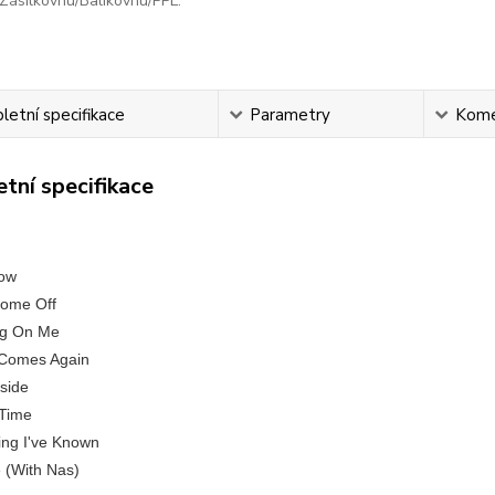
Zásilkovnu/Balíkovnu/PPL.
etní specifikace
Parametry
Kome
tní specifikace
Now
Some Off
ng On Me
t Comes Again
side
 Time
ing I've Known
 (With Nas)