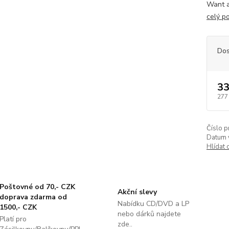
Want a
celý p
Dos
33
277
Číslo p
Datum 
Hlídat 
Poštovné od 70,- CZK
Akční slevy
doprava zdarma od
Nabídku CD/DVD a LP
1500,- CZK
nebo dárků najdete
Platí pro
zde..