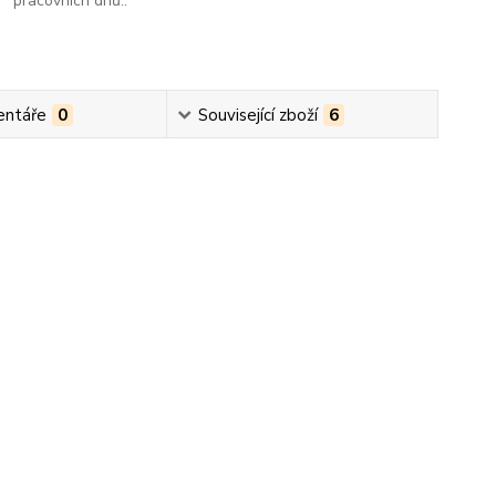
pracovních dnů..
ntáře
0
Související zboží
6