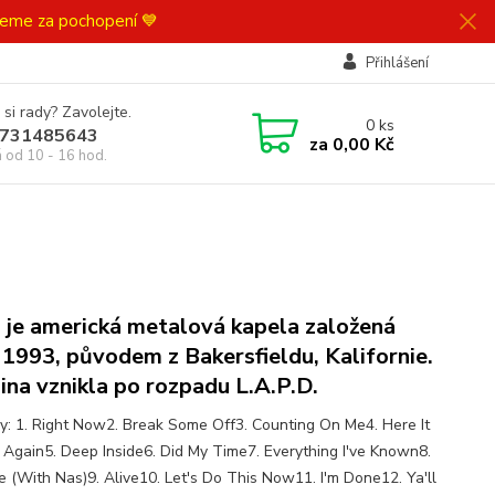
ujeme za pochopení 💙
Přihlášení
 si rady? Zavolejte.
0
ks
731485643
za
0,00 Kč
á od 10 - 16 hod.
 je americká metalová kapela založená
 1993, původem z Bakersfieldu, Kalifornie.
ina vznikla po rozpadu L.A.P.D.
y: 1. Right Now2. Break Some Off3. Counting On Me4. Here It
Again5. Deep Inside6. Did My Time7. Everything I've Known8.
e (With Nas)9. Alive10. Let's Do This Now11. I'm Done12. Ya'll