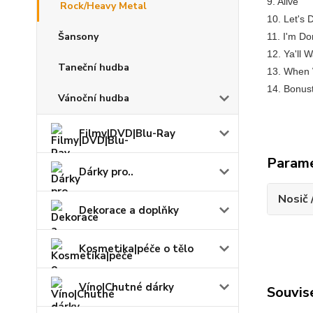
9. Alive
Rock/Heavy Metal
10. Let's
Šansony
11. I'm D
12. Ya'll 
Taneční hudba
13. When 
14. Bonust
Vánoční hudba
Filmy|DVD|Blu-Ray
Param
Dárky pro..
Nosič 
Dekorace a doplňky
Kosmetika|péče o tělo
Víno|Chutné dárky
Souvise