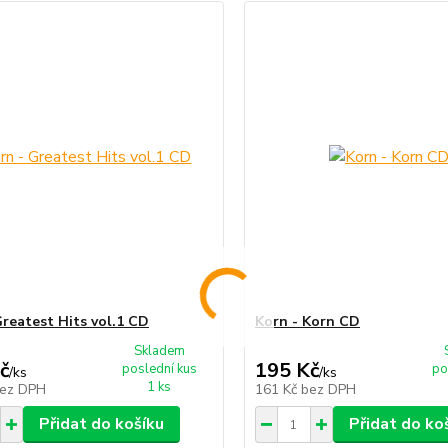
Greatest Hits vol.1 CD
Korn - Korn CD
Skladem
č
195 Kč
poslední kus
po
/
ks
/
ks
1 ks
ez DPH
161 Kč
bez DPH
Přidat do košíku
Přidat do ko