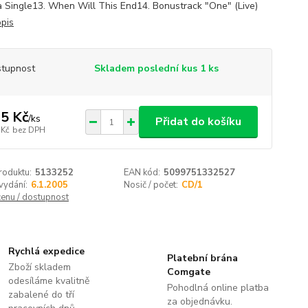
 Single13. When Will This End14. Bonustrack "One" (Live)
opis
tupnost
Skladem poslední kus 1 ks
5 Kč
/
ks
Přidat do košíku
 Kč
bez DPH
roduktu:
5133252
EAN kód:
5099751332527
vydání:
6.1.2005
Nosič / počet:
CD/1
cenu / dostupnost
Rychlá expedice
Platební brána
Zboží skladem
Comgate
odesíláme kvalitně
Pohodlná online platba
zabalené do tří
za objednávku.