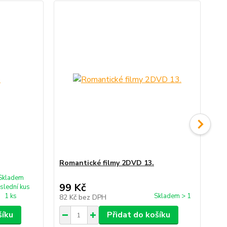
Romantické filmy 2DVD 13.
Ko
Skladem
99 Kč
3
slední kus
1 ks
Skladem > 1
82 Kč
bez DPH
27
šíku
Přidat do košíku