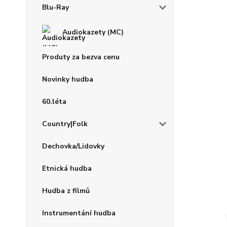
Blu-Ray
Audiokazety (MC)
Produty za bezva cenu
Novinky hudba
60.léta
Country|Folk
Dechovka/Lidovky
Etnická hudba
Hudba z filmů
Instrumentání hudba