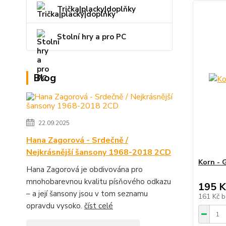
Trička|placky|doplňky
Stolní hry a pro PC
Blog
22.09.2025
Hana Zagorová - Srdečně /
Nejkrásnější šansony 1968-2018 2CD
Korn - 
Hana Zagorová je obdivována pro
mnohobarevnou kvalitu písňového odkazu
195 K
– a její šansony jsou v tom seznamu
161 Kč
b
opravdu vysoko.
číst celé