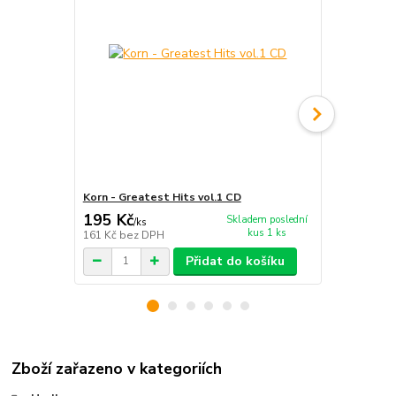
Korn - Greatest Hits vol.1 CD
Korn - Korn
195 Kč
195 Kč
Skladem poslední
/
ks
/
ks
kus 1 ks
161 Kč
bez DPH
161 Kč
bez 
Přidat do košíku
Zboží zařazeno v kategoriích