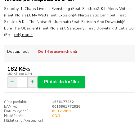
Skladby: 1. Chaos Lives In Everything (Feat. Skrillex)2. Kill Mercy Within
(Feat. Noisia)3. My Wall (Feat. Excision)4. Narcissistic Cannibal (Feat.
Skrillex & Kill The Noise)5. Illuminati (Feat. Excision And Downlink)6.
Burn The Obedient (Feat. Noisia)7. Sanctuary (Feat. Downlink)8. Let's Go
(Fe...
celý popis
Dostupnost
Do 14 pracovních dnů
182 Kč
/
KS
150 Kč
bez DPH
Přidat do košíku
Číslo produktu:
1686177282
EAN kód:
0016861772826
Datum vydání:
05.12.2011
Nosič / počet:
CD/1
Hlídat cenu / dostupnost