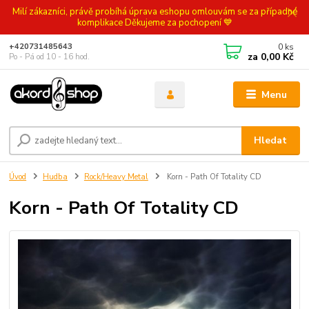
Milí zákazníci, právě probíhá úprava eshopu omlouvám se za případné
komplikace Děkujeme za pochopení 💙
0
ks
+420731485643
za
0,00 Kč
Po - Pá od 10 - 16 hod.
Menu
Hledat
Úvod
Hudba
Rock/Heavy Metal
Korn - Path Of Totality CD
Korn - Path Of Totality CD