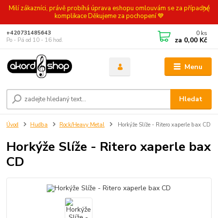
Milí zákazníci, právě probíhá úprava eshopu omlouvám se za případné
komplikace Děkujeme za pochopení 💙
0
ks
+420731485643
za
0,00 Kč
Po - Pá od 10 - 16 hod.
Menu
Hledat
Úvod
Hudba
Rock/Heavy Metal
Horkýže Slíže - Ritero xaperle bax CD
Horkýže Slíže - Ritero xaperle bax
CD