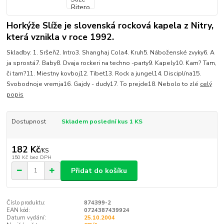
Horkýže Slíže je slovenská rocková kapela z Nitry,
která vznikla v roce 1992.
Skladby: 1. Sršeň2. Intro3. Shanghaj Cola4. Kruh5. Náboženské zvyky6. A
ja sprostá7. Baby8. Dvaja rockeri na techno -party9. Kapely10. Kam? Tam,
či tam?11. Miestny kovboj12. Tibet13. Rock a jungel14. Disciplína15.
Svobodnoje vremja16. Gajdy - dudy17. To prejde18. Nebolo to zlé
celý
popis
Dostupnost
Skladem poslední kus 1 KS
182 Kč
/
KS
150 Kč
bez DPH
Přidat do košíku
Číslo produktu:
874399-2
EAN kód:
0724387439924
Datum vydání:
25.10.2004