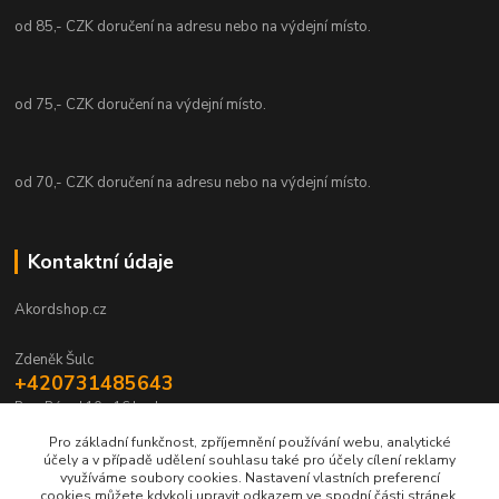
od 85,- CZK doručení na adresu nebo na výdejní místo.
od 75,- CZK doručení na výdejní místo.
od 70,- CZK doručení na adresu nebo na výdejní místo.
Kontaktní údaje
Akordshop.cz
Zdeněk Šulc
+420731485643
Po - Pá od 10 - 16 hod.
Pro základní funkčnost, zpříjemnění používání webu, analytické
info@akordshop.cz
účely a v případě udělení souhlasu také pro účely cílení reklamy
využíváme soubory cookies. Nastavení vlastních preferencí
cookies můžete kdykoli upravit odkazem ve spodní části stránek.