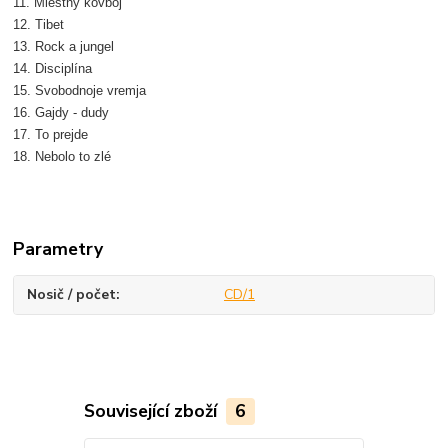
11. Miestny kovboj
12. Tibet
13. Rock a jungel
14. Disciplína
15. Svobodnoje vremja
16. Gajdy - dudy
17. To prejde
18. Nebolo to zlé
Parametry
Nosič / počet
CD/1
Související zboží
6