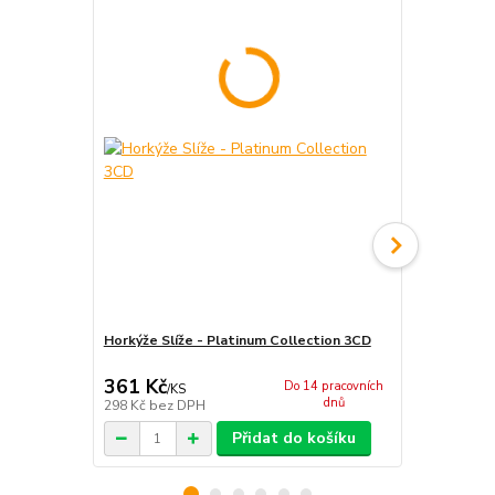
Horkýže Slíže - Platinum Collection 3CD
Horkýže Slí
361 Kč
182 Kč
Do 14 pracovních
/
KS
/
KS
dnů
298 Kč
bez DPH
150 Kč
bez 
Přidat do košíku