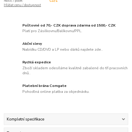
Nosič / počet:
CD/1
Hlídat cenu / dostupnost
Poštovné od 70,- CZK doprava zdarma od 1500,- CZK
Platí pro Zásilkovnu/Balíkovnu/PPL.
Akční slevy
Nabídku CD/DVD a LP nebo dárků najdete zde..
Rychlá expedice
Zboží skladem odesíláme kvalitně zabalené do tří pracovních
dnů..
Platební brána Comgate
Pohodlná online platba za objednávku.
Kompletní specifikace