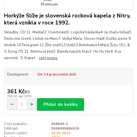
Horkýže Slíže je slovenská rocková kapela z Nitry,
která vznikla v roce 1992.
Skladby: CD 11. Maštaľ2. Osemnásť3. Logická hádanka4. Ja chaču tebja5.
Dežo má lóve6. Lístok na Mars7. Veĺká Mača, Vincov Háj8. Kožky, perie 9.
Vodník 10.Telegram 11.Žltý sneh12.Vlak13.Brďokoky14.Malá Žužu 15.L &
G Song CD 21. Atómový kryt2. Banda tupých hláv3. Ho Hu He4. A ja
sprostá...5. Kapel...
celý popis
Dostupnost
Do 14 pracovních dnů
361 Kč
/
KS
298 Kč
bez DPH
Přidat do košíku
Číslo produktu:
958849-2
EAN kód:
5099995884929
Datum vydání:
15.03.2013