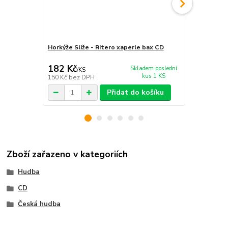
Horkýže Slíže - Ritero xaperle bax CD
Horkýže Slí
182 Kč
182 Kč
Skladem poslední
/
KS
/
KS
kus 1 KS
150 Kč
bez DPH
150 Kč
bez 
Přidat do košíku
Zboží zařazeno v kategoriích
Hudba
CD
Česká hudba