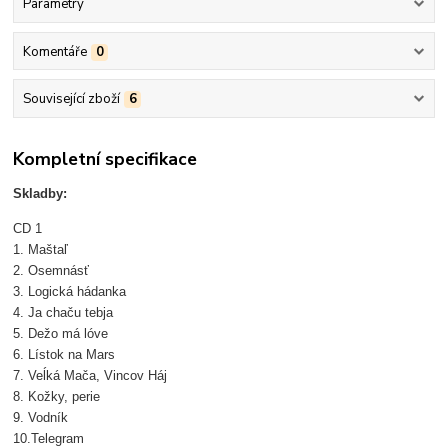
Parametry
Komentáře
0
Související zboží
6
Kompletní specifikace
Skladby:
CD 1
1. Maštaľ
2. Osemnásť
3. Logická hádanka
4. Ja chaču tebja
5. Dežo má lóve
6. Lístok na Mars
7. Veĺká Mača, Vincov Háj
8. Kožky, perie
9. Vodník
10.Telegram