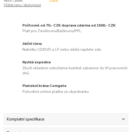
Nosič / počet:
CD/3
Hlídat cenu / dostupnost
Poštovné od 70,- CZK doprava zdarma od 1500,- CZK
Platí pro Zásilkovnu/Balíkovnu/PPL.
Akční slevy
Nabídku CD/DVD a LP nebo dárků najdete zde..
Rychlá expedice
Zboží skladem odesíláme kvalitně zabalené do tří pracovních
dnů..
Platební brána Comgate
Pohodlná online platba za objednávku.
Kompletní specifikace