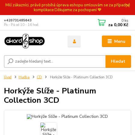
Milí zákazníci, právě probíhá úprava eshopu omlouvám se za případné
komplikace Děkujeme za pochopení 💙
0
ks
+420731485643
za
0,00 Kč
Po - Pá od 10 - 16 hod.
Menu
Hledat
Úvod
Hudba
CD
Horkýže Slíže - Platinum Collection 3CD
Horkýže Slíže - Platinum
Collection 3CD