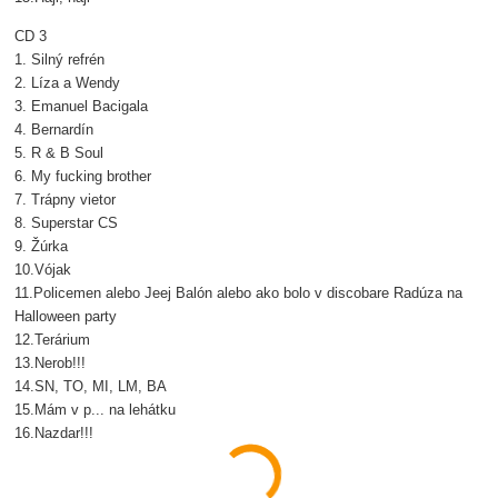
CD 3
1. Silný refrén
2. Líza a Wendy
3. Emanuel Bacigala
4. Bernardín
5. R & B Soul
6. My fucking brother
7. Trápny vietor
8. Superstar CS
9. Žúrka
10.Vójak
11.Policemen alebo Jeej Balón alebo ako bolo v discobare Radúza na
Halloween party
12.Terárium
13.Nerob!!!
14.SN, TO, MI, LM, BA
15.Mám v p... na lehátku
16.Nazdar!!!