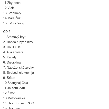
11.Žltý sneh
12.Vlak
13.Brďokoky
14.Malá Žužu
15.L & G Song
CD 2
1. Atómový kryt
2. Banda tupých hláv
3. Ho Hu He
4. A ja sprostá...
5. Kapely
6. Disciplína
7. Náboženské zvyky
8. Svobodnoje vremja
9. Sršen
10.Shanghaj Cola
11.Já žeru kvítí
12.Život
13.Motorkárska
14.Ukáž tu tvoju ZOO
15.Haji, haji