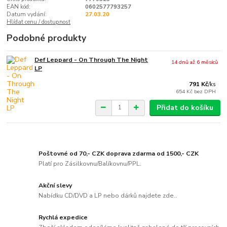
EAN kód:
0602577793257
Datum vydání:
27.03.20
Hlídat cenu / dostupnost
Podobné produkty
Def Leppard - On Through The Night
14 dnů až 6 měsíců
LP
791 Kč
/
ks
654 Kč
bez DPH
Přidat do košíku
Poštovné od 70,- CZK doprava zdarma od 1500,- CZK
Platí pro Zásilkovnu/Balíkovnu/PPL.
Akční slevy
Nabídku CD/DVD a LP nebo dárků najdete zde..
Rychlá expedice