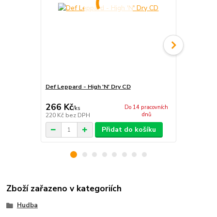
Def Leppard - High 'N' Dry CD
Def Leppard
266 Kč
293 Kč
Do 14 pracovních
/
ks
/
KS
dnů
220 Kč
bez DPH
242 Kč
bez 
Přidat do košíku
Zboží zařazeno v kategoriích
Hudba