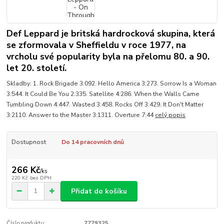
Def Leppard je britská hardrocková skupina, která
se zformovala v Sheffieldu v roce 1977, na
vrcholu své popularity byla na přelomu 80. a 90.
let 20. století.
Skladby: 1. Rock Brigade 3:092. Hello America 3:273. Sorrow Is a Woman
3:544. It Could Be You 2:335. Satellite 4:286. When the Walls Came
Tumbling Down 4:447. Wasted 3:458. Rocks Off 3:429. It Don't Matter
3:2110. Answer to the Master 3:1311. Overture 7:44
celý popis
Dostupnost
Do 14 pracovních dnů
266 Kč
/
ks
220 Kč
bez DPH
Přidat do košíku
Číslo produktu:
7779325