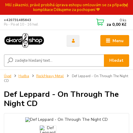
Milí zákazníci, právě probíhá úprava eshopu omlouvám se za případné
komplikace Děkujeme za pochopení 💙
0
ks
+420731485643
za
0,00 Kč
Po - Pá od 10 - 16 hod.
Menu
Hledat
Úvod
Hudba
Rock/Heavy Metal
Def Leppard - On Through The Night
CD
Def Leppard - On Through The
Night CD