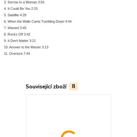
3. Sorrow Is a Woman 3:54
4. It Could Be You 2:33
5. Satellite 4:28
6. When the Walls Came Tumbling Down 4:44
7. Wasted 3:45
8. Rocks Off 3:42
9. It Don't Matter 3:21
10. Answer to the Master 3:13
11. Overture 7:44
Související zboží
8