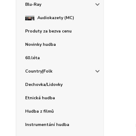
Blu-Ray
Audiokazety (MC)
Produty za bezva cenu
Novinky hudba
60.léta
Country|Folk
Dechovka/Lidovky
Etnická hudba
Hudba z filmů
Instrumentání hudba