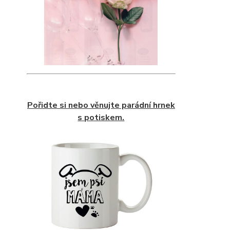
Pořidte si nebo věnujte parádní hrnek
s potiskem.