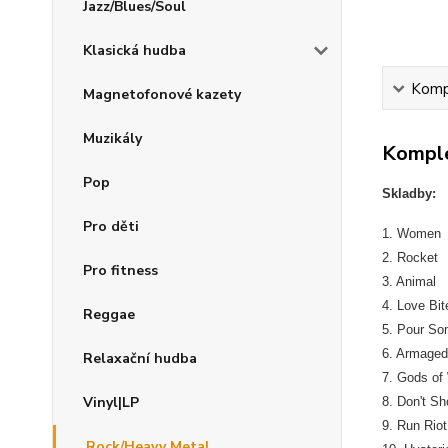
Jazz/Blues/Soul
Klasická hudba
Kompl
Magnetofonové kazety
Muzikály
Komple
Pop
Skladby:
Pro děti
1. Women
2. Rocket
Pro fitness
3. Animal
4. Love Bit
Reggae
5. Pour So
6. Armaged
Relaxační hudba
7. Gods of
Vinyl|LP
8. Don't S
9. Run Riot
Rock/Heavy Metal