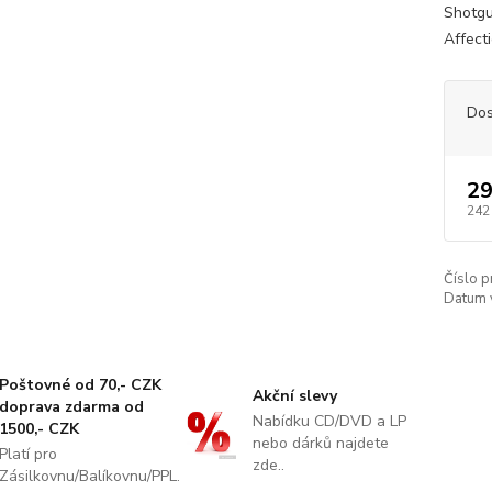
Shotgu
Affect
Dos
29
242
Číslo p
Datum 
Poštovné od 70,- CZK
Akční slevy
doprava zdarma od
Nabídku CD/DVD a LP
1500,- CZK
nebo dárků najdete
Platí pro
zde..
Zásilkovnu/Balíkovnu/PPL.