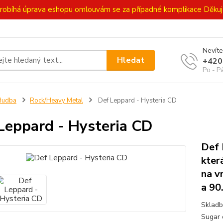
ě probíhá úprava eshopu omlouvám se za případné komplikace Děk
Nevíte
Hledat
+420
Po - P
Hudba
Rock/Heavy Metal
Def Leppard - Hysteria CD
Leppard - Hysteria CD
Def 
kter
na v
a 90.
Skladb
Sugar 