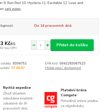
n 9. Run Riot 10. Hysteria 11. Excitable 12. Love and
ion
celý popis
tupnost
Do 14 pracovních dnů
3 Kč
/
KS
Přidat do košíku
 Kč
bez DPH
roduktu:
8306752
EAN kód:
0042283067523
vydání:
07.08.87
Hlídat cenu / dostupnost
Rychlá expedice
Platební brána
Zboží skladem
Comgate
odesíláme kvalitně
Pohodlná online platba
zabalené do tří
za objednávku.
pracovních dnů..