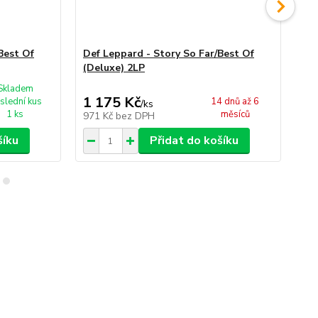
Best Of
Def Leppard - Story So Far/Best Of
De
(Deluxe) 2LP
Skladem
1 175 Kč
2
slední kus
14 dnů až 6
/
ks
1 ks
měsíců
971 Kč
bez DPH
22
šíku
Přidat do košíku