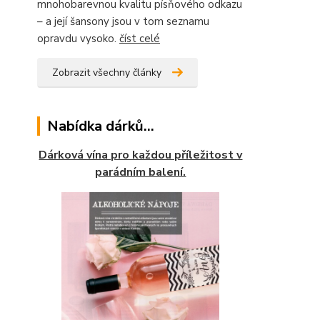
mnohobarevnou kvalitu písňového odkazu
– a její šansony jsou v tom seznamu
opravdu vysoko.
číst celé
Zobrazit všechny články
Nabídka dárků...
Dárková vína pro každou příležitost v
parádním balení.