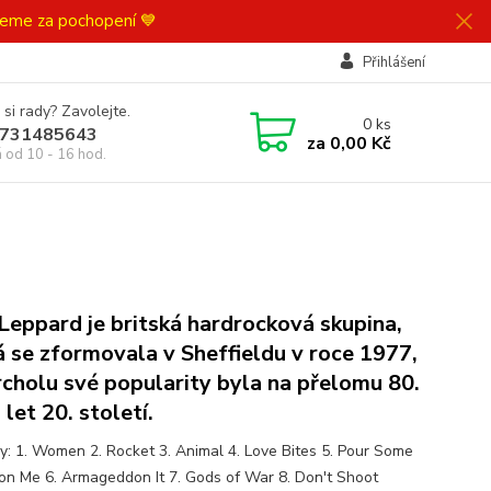
ujeme za pochopení 💙
Přihlášení
 si rady? Zavolejte.
0
ks
731485643
za
0,00 Kč
á od 10 - 16 hod.
Leppard je britská hardrocková skupina,
á se zformovala v Sheffieldu v roce 1977,
rcholu své popularity byla na přelomu 80.
 let 20. století.
y: 1. Women 2. Rocket 3. Animal 4. Love Bites 5. Pour Some
on Me 6. Armageddon It 7. Gods of War 8. Don't Shoot