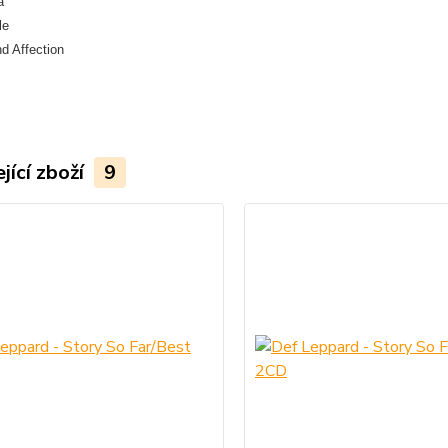
a
le
d Affection
jící zboží
9