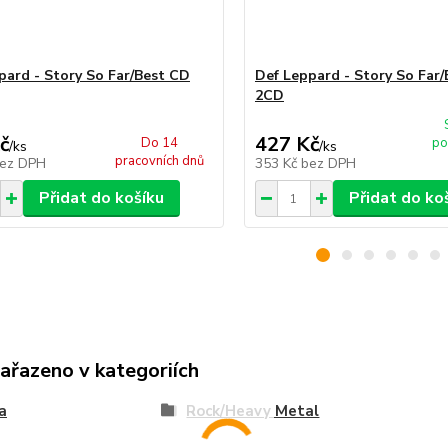
pard - Story So Far/Best CD
Def Leppard - Story So Far/
2CD
č
427 Kč
Do 14
po
/
ks
/
ks
pracovních dnů
ez DPH
353 Kč
bez DPH
Přidat do košíku
Přidat do ko
zařazeno v kategoriích
a
Rock/Heavy Metal