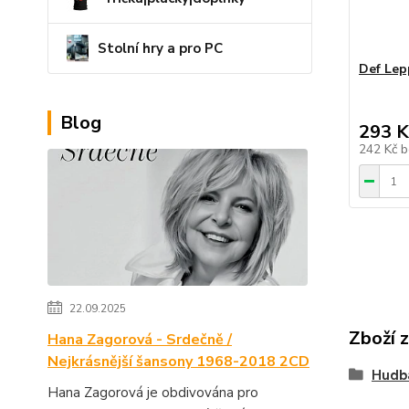
Stolní hry a pro PC
Def Lep
Blog
293 K
242 Kč
b
22.09.2025
Zboží 
Hana Zagorová - Srdečně /
Nejkrásnější šansony 1968-2018 2CD
Hudb
Hana Zagorová je obdivována pro