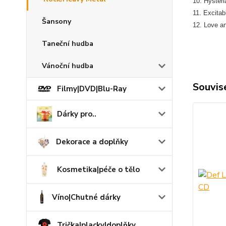
10. Hysteri
11. Excitab
Šansony
12. Love an
Taneční hudba
Vánoční hudba
Souvise
Filmy|DVD|Blu-Ray
Dárky pro..
Dekorace a doplňky
Kosmetika|péče o tělo
Víno|Chutné dárky
Trička|placky|doplňky