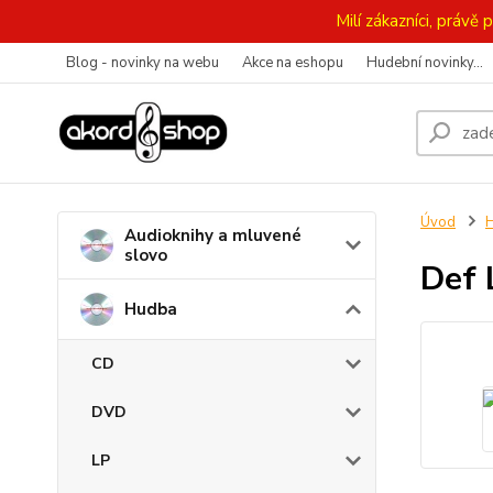
Milí zákazníci, práv
Blog - novinky na webu
Akce na eshopu
Hudební novinky...
Úvod
Audioknihy a mluvené
slovo
Def 
Hudba
CD
DVD
LP