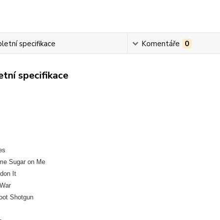
etní specifikace
Komentáře
0
tní specifikace
es
me Sugar on Me
don It
 War
hoot Shotgun