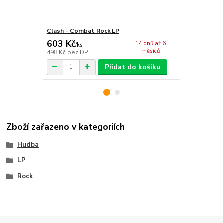
Clash - Combat Rock LP
Clash - Giv
603 Kč
603 Kč
14 dnů až 6
/
ks
/
KS
měsíců
498 Kč
bez DPH
498 Kč
bez 
Přidat do košíku
Zboží zařazeno v kategoriích
Hudba
LP
Rock