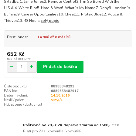
Skladby: 1. Janie Jones2. Remote Control3. I´m So Bored With the
U.S.A.4. White Riot5. Hate & War6. What´s My Name7. Deny8. London´s
Burning9. Career Opportunities10. Cheat11. Protex Blue12. Police &
Thieves13. 48 Hours
celý popis
Dostupnost
14 dnů až 6 měsíců
652 Kč
539 Kč
bez DPH
Přidat do košíku
Číslo produktu:
88985348291
EAN kód:
0889853482917
Datum vydání:
14.10.2016
Nosič / počet:
Vinyl/1
Hlídat cenu / dostupnost
Poštovné od 70,- CZK doprava zdarma od 1500,- CZK
Platí pro Zásilkovnu/Balíkovnu/PPL.