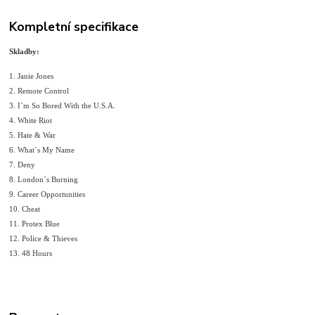
Kompletní specifikace
Skladby:
1. Janie Jones
2. Remote Control
3. I´m So Bored With the U.S.A.
4. White Riot
5. Hate & War
6. What´s My Name
7. Deny
8. London´s Burning
9. Career Opportunities
10. Cheat
11. Protex Blue
12. Police & Thieves
13. 48 Hours