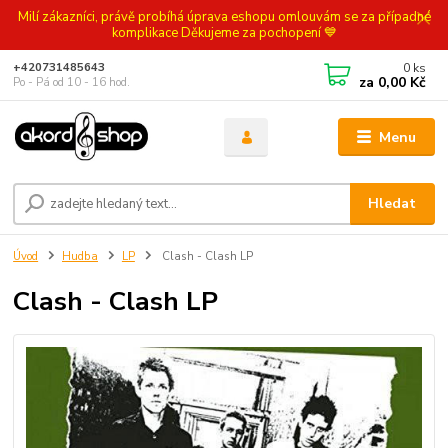
Milí zákazníci, právě probíhá úprava eshopu omlouvám se za případné
komplikace Děkujeme za pochopení 💙
0
ks
+420731485643
za
0,00 Kč
Po - Pá od 10 - 16 hod.
Menu
Hledat
Úvod
Hudba
LP
Clash - Clash LP
Clash - Clash LP