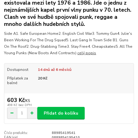
existovala mezi lety 1976 a 1986. Jde o jednu z
nejznámějších kapel první vlny punku v 70. letech.
Clash ve své hudbě spojovali punk, reggae a
mnoho dalších hudebních stylů.
Side A1. Safe European Home2. English Civil War3. Tommy Gun4. Julie's
Been Working For The Drug Squad5. Last Gang In Town Side B1. Guns
On The Roof2. Drug-Stabbing Time3. Stay Free4. Cheapskates5. All The
Young Punks (New Boots And Contracts)
celý popis
Dostupnost
14 dnů až 6 měsíců
Příplatek za
20 Kč
balné
603 Kč
/
KS
498 Kč
bez DPH
Přidat do košíku
Číslo produktu:
88985419541
EAN kód:
0889854195410