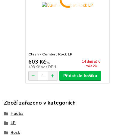
Clash - Combat Rock LP
603 Kč
14 dnů až 6
/
ks
měsíců
498 Kč
bez DPH
Přidat do košíku
Zboží zařazeno v kategoriích
Hudba
LP
Rock