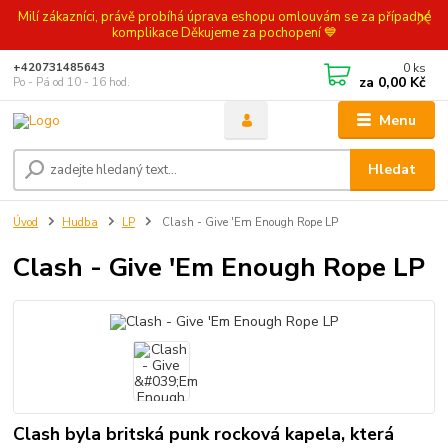
Milí zákazníci, právě probíhá úprava eshopu omlouvám se za případné
komplikace Děkujeme za pochopení 💙
0
ks
+420731485643
za
0,00 Kč
Po - Pá od 10 - 16 hod.
Menu
Hledat
Úvod
Hudba
LP
Clash - Give 'Em Enough Rope LP
Clash - Give 'Em Enough Rope LP
Clash byla britská punk rocková kapela, která