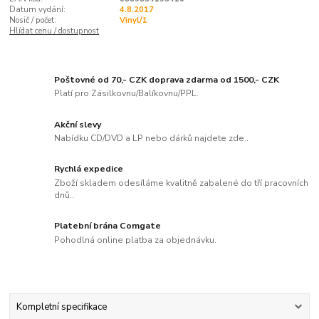
Datum vydání:
4.8.2017
Nosič / počet:
Vinyl/1
Hlídat cenu / dostupnost
Poštovné od 70,- CZK doprava zdarma od 1500,- CZK
Platí pro Zásilkovnu/Balíkovnu/PPL.
Akční slevy
Nabídku CD/DVD a LP nebo dárků najdete zde..
Rychlá expedice
Zboží skladem odesíláme kvalitně zabalené do tří pracovních
dnů..
Platební brána Comgate
Pohodlná online platba za objednávku.
Kompletní specifikace