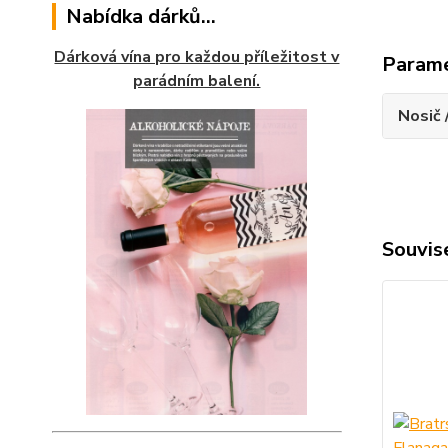
Nabídka dárků...
Dárková vína pro každou příležitost v
Param
parádním balení.
Nosič 
Souvise