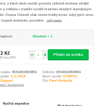
nců, o které nikdo nestál, porazila zdánlivě mnohem silnější
 a zvítězila v tradiční soutěži bratrstev mladých skandijských
íků. Oslava Volavek však vezme krátký konec, když jejich vinou
k loupeži andomalu, posvátné...
celý popis
tupnost
Skladem > 1
2 Kč
Přidat do košíku
 Kč
bez DPH
roduktu:
8594063859856
EAN kód:
8594063859856
vydání:
5.11.2019
Nosič / počet:
CD/MP3/1
Digipack
Čte:
Pavel Neškudla
cenu / dostupnost
Rychlá expedice
Platební brána