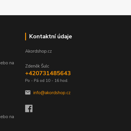
Kontaktní údaje
Akordshop.cz
nebo na
Zdeněk Šulc
+420731485643
Po - Pá od 10 - 16 hod.
info@akordshop.cz
.
nebo na