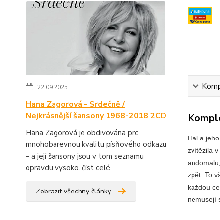
Kompl
22.09.2025
Hana Zagorová - Srdečně /
Nejkrásnější šansony 1968-2018 2CD
Komple
Hana Zagorová je obdivována pro
Hal a jeho
mnohobarevnou kvalitu písňového odkazu
zvítězila 
– a její šansony jsou v tom seznamu
andomalu, 
opravdu vysoko.
číst celé
zpět. To v
každou cen
Zobrazit všechny články
nemusejí s