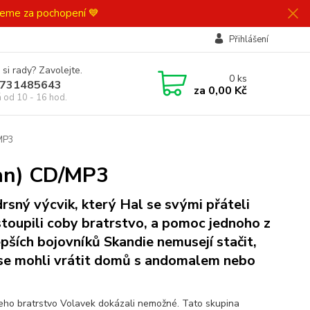
ujeme za pochopení 💙
Přihlášení
 si rady? Zavolejte.
0
ks
731485643
za
0,00 Kč
á od 10 - 16 hod.
/MP3
gan) CD/MP3
drsný výcvik, který Hal se svými přáteli
toupili coby bratrstvo, a pomoc jednoho z
epších bojovníků Skandie nemusejí stačit,
se mohli vrátit domů s andomalem nebo
jeho bratrstvo Volavek dokázali nemožné. Tato skupina