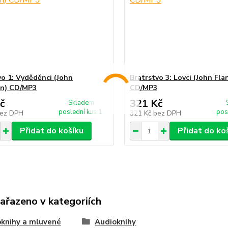
vo 1: Vyděděnci (John
Bratrstvo 3: Lovci (John Fl
an) CD/MP3
CD/MP3
č
321 Kč
Skladem
poslední kus 1
pos
ez DPH
321 Kč
bez DPH
Přidat do košíku
Přidat do ko
zařazeno v kategoriích
knihy a mluvené
Audioknihy