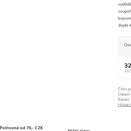
vydědě
soupeře
bojovn
dojde 
Dos
32
322
Číslo p
Datum 
Balení:
Hlídat 
Poštovné od 70,- CZK
Akční slevy