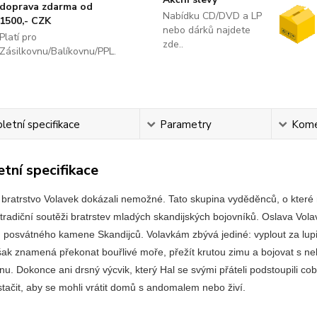
doprava zdarma od
Nabídku CD/DVD a LP
1500,- CZK
nebo dárků najdete
Platí pro
zde..
Zásilkovnu/Balíkovnu/PPL.
etní specifikace
Parametry
Kome
tní specifikace
 bratrstvo Volavek dokázali nemožné. Tato skupina vyděděnců, o které 
v tradiční soutěži bratrstev mladých skandijských bojovníků. Oslava Vol
posvátného kamene Skandijců. Volavkám zbývá jediné: vyplout za lupič
šak znamená překonat bouřlivé moře, přežít krutou zimu a bojovat s neb
u. Dokonce ani drsný výcvik, který Hal se svými přáteli podstoupili co
tačit, aby se mohli vrátit domů s andomalem nebo živí.