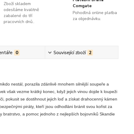
Zboží skladem
Comgate
odesíláme kvalitně
Pohodlná online platba
zabalené do tří
za objednávku.
pracovních dnů..
ntáře
0
Související zboží
2
nikdo nestál, porazila zdánlivě mnohem silnější soupeře a
avek však vezme krátký konec, když jejich vinou dojde k loupeži
i, pokusit se dostihnout jejich loď a získat drahocenný kámen
ezpečnými piráty, kteří jsou odhodláni bránit svou kořist za
by bratrstvo, a pomoc jednoho z nejlepších bojovníků Skandie