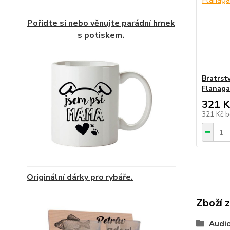
Pořidte si nebo věnujte parádní hrnek
s potiskem.
Bratrst
Flanag
321 K
321 Kč
b
Originální dárky pro rybáře.
Zboží 
Audio