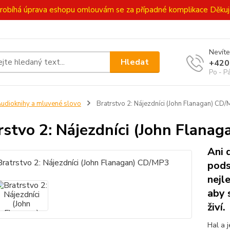
ě probíhá úprava eshopu omlouvám se za případné komplikace Děk
Nevíte
Hledat
+420
Po - P
udioknihy a mluvené slovo
Bratrstvo 2: Nájezdníci (John Flanagan) CD
rstvo 2: Nájezdníci (John Flana
Ani 
pods
nejl
aby 
živí.
Hal a 