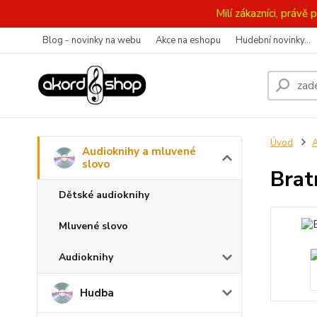
Milí zákazníci, práv
Blog - novinky na webu
Akce na eshopu
Hudební novinky...
Úvod
A
Audioknihy a mluvené
slovo
Brat
Dětské audioknihy
Mluvené slovo
Audioknihy
Hudba