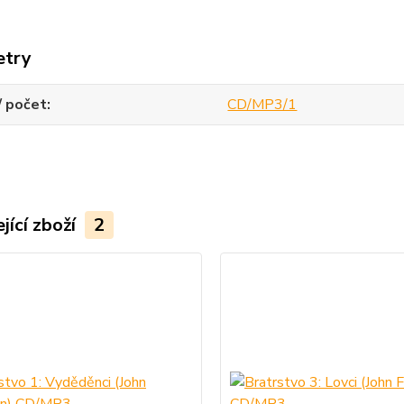
etry
/ počet
CD/MP3/1
jící zboží
2