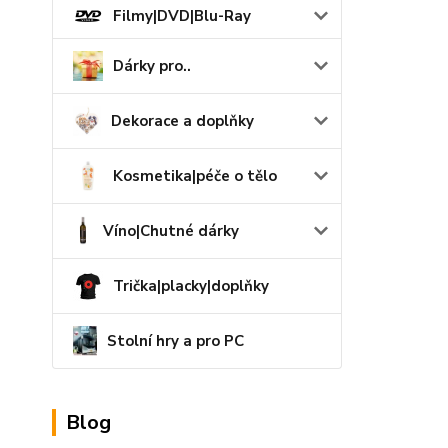
Filmy|DVD|Blu-Ray
Dárky pro..
Dekorace a doplňky
Kosmetika|péče o tělo
Víno|Chutné dárky
Trička|placky|doplňky
Stolní hry a pro PC
Blog