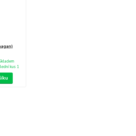
anagan)
Skladem
lední kus 1
šíku