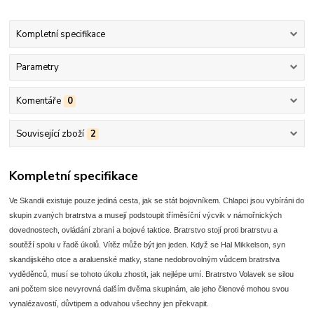
Kompletní specifikace
Parametry
Komentáře
0
Související zboží
2
Kompletní specifikace
Ve Skandii existuje pouze jediná cesta, jak se stát bojovníkem. Chlapci jsou vybíráni do
skupin zvaných bratrstva a musejí podstoupit tříměsíční výcvik v námořnických
dovednostech, ovládání zbraní a bojové taktice. Bratrstvo stojí proti bratrstvu a
soutěží spolu v řadě úkolů. Vítěz může být jen jeden. Když se Hal Mikkelson, syn
skandijského otce a araluenské matky, stane nedobrovolným vůdcem bratrstva
vyděděnců, musí se tohoto úkolu zhostit, jak nejlépe umí. Bratrstvo Volavek se silou
ani počtem sice nevyrovná dalším dvěma skupinám, ale jeho členové mohou svou
vynalézavostí, důvtipem a odvahou všechny jen překvapit.