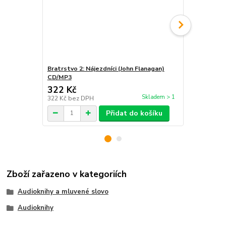
Bratrstvo 2: Nájezdníci (John Flanagan)
Bratrstvo 3:
CD/MP3
322 Kč
321 Kč
Skladem > 1
322 Kč
bez DPH
321 Kč
bez 
Přidat do košíku
Zboží zařazeno v kategoriích
Audioknihy a mluvené slovo
Audioknihy