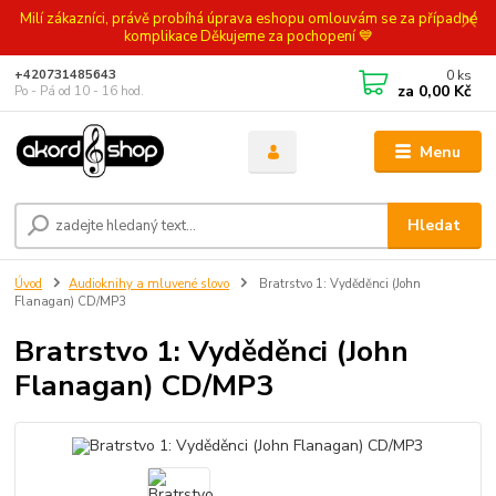
Milí zákazníci, právě probíhá úprava eshopu omlouvám se za případné
komplikace Děkujeme za pochopení 💙
0
ks
+420731485643
za
0,00 Kč
Po - Pá od 10 - 16 hod.
Menu
Hledat
Úvod
Audioknihy a mluvené slovo
Bratrstvo 1: Vyděděnci (John
Flanagan) CD/MP3
Bratrstvo 1: Vyděděnci (John
Flanagan) CD/MP3