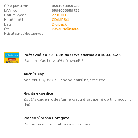
Číslo produktu:
8594063859733
EAN kód:
8594063859733
Datum vydání:
22.8.2019
Nosič / počet:
CD/MP3/1
Balení:
Digipack
Čte:
Pavel Neškudla
Hlídat cenu / dostupnost
Poštovné od 70,- CZK doprava zdarma od 1500,- CZK
Platí pro Zásilkovnu/Balíkovnu/PPL.
Akční slevy
Nabídku CD/DVD a LP nebo dárků najdete zde..
Rychlá expedice
Zboží skladem odesíláme kvalitně zabalené do tří pracovních
dnů..
Platební brána Comgate
Pohodlná online platba za objednávku.