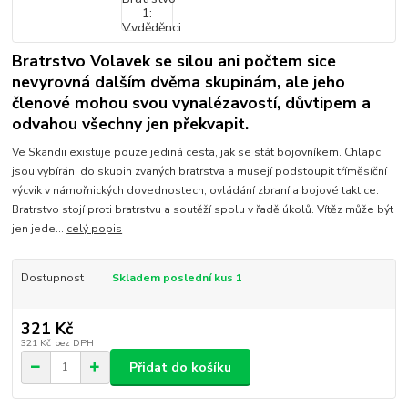
Bratrstvo Volavek se silou ani počtem sice
nevyrovná dalším dvěma skupinám, ale jeho
členové mohou svou vynalézavostí, důvtipem a
odvahou všechny jen překvapit.
Ve Skandii existuje pouze jediná cesta, jak se stát bojovníkem. Chlapci
jsou vybíráni do skupin zvaných bratrstva a musejí podstoupit tříměsíční
výcvik v námořnických dovednostech, ovládání zbraní a bojové taktice.
Bratrstvo stojí proti bratrstvu a soutěží spolu v řadě úkolů. Vítěz může být
jen jede...
celý popis
Dostupnost
Skladem poslední kus 1
321 Kč
321 Kč
bez DPH
Přidat do košíku