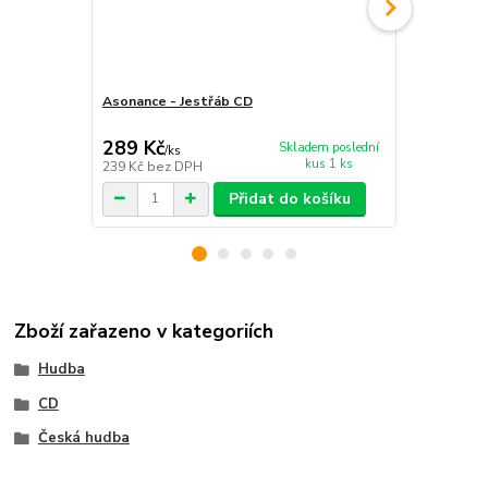
Asonance - Jestřáb CD
Asonance - 
289 Kč
289 Kč
Skladem poslední
/
ks
/
ks
kus 1 ks
239 Kč
bez DPH
239 Kč
bez 
Přidat do košíku
Zboží zařazeno v kategoriích
Hudba
CD
Česká hudba