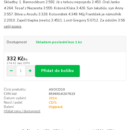
Skladby: 1. Bannockburn 2:592. Já s tebou nepojedu 2:453. Oral Janko
4:264. Tesař z Nazareta 3:555. Krásná Klára 3:426. Syn Jakubův, syn Anny
3:557. Bitva u Arsufu 3:328. Kolovrátek 4:349. Můj František je námořník
2:2010. Zaječí tlapka (reels) 3:4511. Lord Gregory 5:0712. Za údolím 3:56
celý popis
Dostupnost
Skladem poslední kus 1 ks
332 Kč
/
ks
274 Kč
bez DPH
Přidat do košíku
Číslo produktu:
ASOCD10
EAN kód:
8596916207623
Datum vydání:
2014
Nosič / počet:
CD/1
Balení:
Digipack
Hlídat cenu / dostupnost