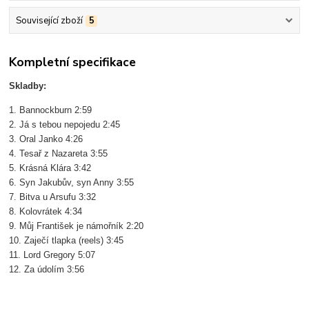
Související zboží
5
Kompletní specifikace
Skladby:
1. Bannockburn 2:59
2. Já s tebou nepojedu 2:45
3. Oral Janko 4:26
4. Tesař z Nazareta 3:55
5. Krásná Klára 3:42
6. Syn Jakubův, syn Anny 3:55
7. Bitva u Arsufu 3:32
8. Kolovrátek 4:34
9. Můj František je námořník 2:20
10. Zaječí tlapka (reels) 3:45
11. Lord Gregory 5:07
12. Za údolím 3:56