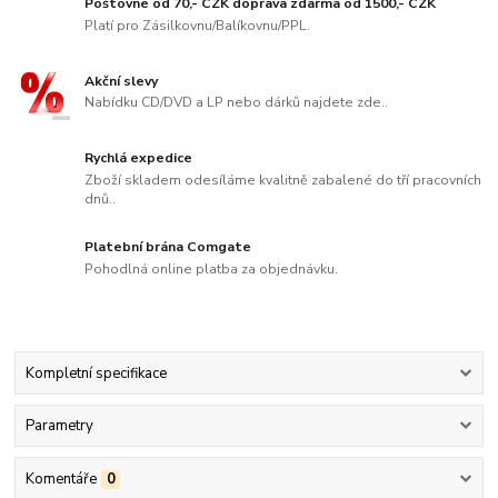
Poštovné od 70,- CZK doprava zdarma od 1500,- CZK
Platí pro Zásilkovnu/Balíkovnu/PPL.
Akční slevy
Nabídku CD/DVD a LP nebo dárků najdete zde..
Rychlá expedice
Zboží skladem odesíláme kvalitně zabalené do tří pracovních
dnů..
Platební brána Comgate
Pohodlná online platba za objednávku.
Kompletní specifikace
Parametry
Komentáře
0