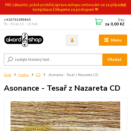
Milí zákazníci, právě probíhá úprava eshopu omlouvám se za případné
komplikace Děkujeme za pochopení 💙
0
ks
+420731485643
za
0,00 Kč
Po - Pá od 10 - 16 hod.
Menu
Hledat
Úvod
Hudba
CD
Asonance - Tesař z Nazareta CD
Asonance - Tesař z Nazareta CD