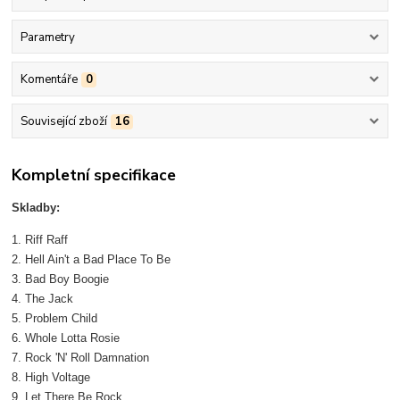
Parametry
Komentáře
0
Související zboží
16
Kompletní specifikace
Skladby:
1. Riff Raff
2. Hell Ain't a Bad Place To Be
3. Bad Boy Boogie
4. The Jack
5. Problem Child
6. Whole Lotta Rosie
7. Rock 'N' Roll Damnation
8. High Voltage
9. Let There Be Rock