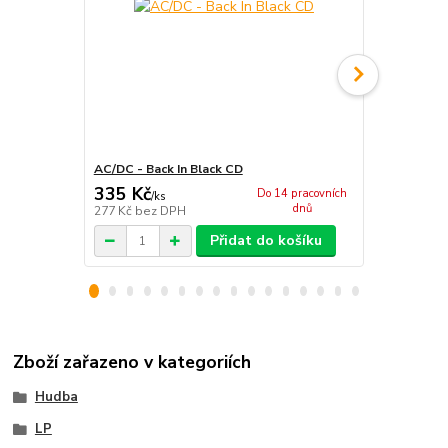
AC/DC - Back In Black CD
AC/DC - Ba
335 Kč
1 117 Kč
Do 14 pracovních
/
ks
dnů
277 Kč
bez DPH
923 Kč
bez 
Přidat do košíku
Zboží zařazeno v kategoriích
Hudba
LP