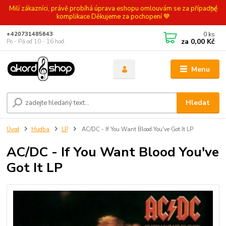
Milí zákazníci, právě probíhá úprava eshopu omlouvám se za případné
komplikace Děkujeme za pochopení 💙
0
ks
+420731485643
za
0,00 Kč
Po - Pá od 10 - 16 hod.
Menu
Hledat
Úvod
Hudba
LP
AC/DC - If You Want Blood You've Got It LP
AC/DC - If You Want Blood You've
Got It LP