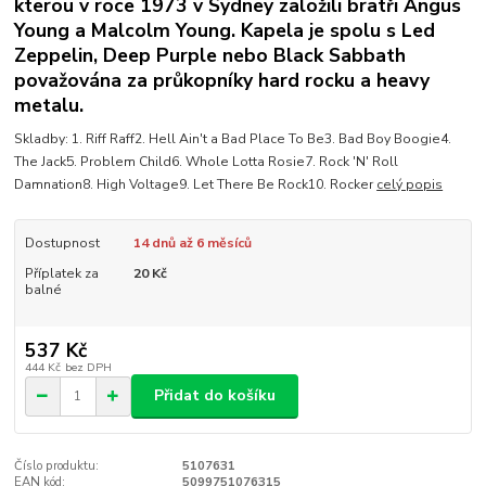
kterou v roce 1973 v Sydney založili bratři Angus
Young a Malcolm Young. Kapela je spolu s Led
Zeppelin, Deep Purple nebo Black Sabbath
považována za průkopníky hard rocku a heavy
metalu.
Skladby: 1. Riff Raff2. Hell Ain't a Bad Place To Be3. Bad Boy Boogie4.
The Jack5. Problem Child6. Whole Lotta Rosie7. Rock 'N' Roll
Damnation8. High Voltage9. Let There Be Rock10. Rocker
celý popis
Dostupnost
14 dnů až 6 měsíců
Příplatek za
20 Kč
balné
537 Kč
444 Kč
bez DPH
Přidat do košíku
Číslo produktu:
5107631
EAN kód:
5099751076315