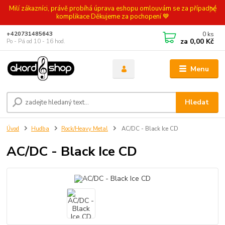
Milí zákazníci, právě probíhá úprava eshopu omlouvám se za případné
komplikace Děkujeme za pochopení 💙
0
ks
+420731485643
za
0,00 Kč
Po - Pá od 10 - 16 hod.
Menu
Hledat
Úvod
Hudba
Rock/Heavy Metal
AC/DC - Black Ice CD
AC/DC - Black Ice CD