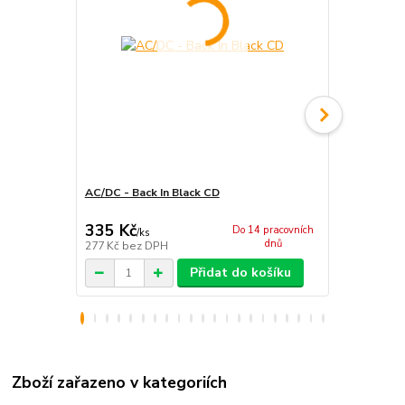
AC/DC - Back In Black CD
AC/DC - Ba
335 Kč
1 117 Kč
Do 14 pracovních
/
ks
dnů
277 Kč
bez DPH
923 Kč
bez 
Přidat do košíku
Zboží zařazeno v kategoriích