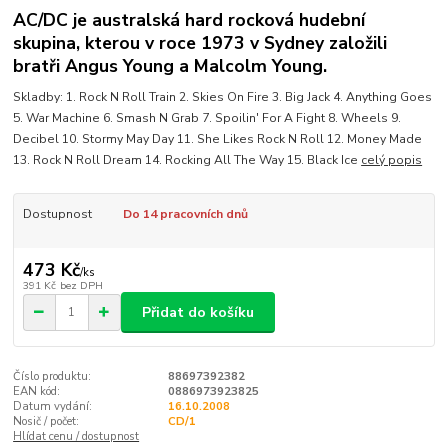
AC/DC je australská hard rocková hudební
skupina, kterou v roce 1973 v Sydney založili
bratři Angus Young a Malcolm Young.
Skladby: 1. Rock N Roll Train 2. Skies On Fire 3. Big Jack 4. Anything Goes
5. War Machine 6. Smash N Grab 7. Spoilin' For A Fight 8. Wheels 9.
Decibel 10. Stormy May Day 11. She Likes Rock N Roll 12. Money Made
13. Rock N Roll Dream 14. Rocking All The Way 15. Black Ice
celý popis
Dostupnost
Do 14 pracovních dnů
473 Kč
/
ks
391 Kč
bez DPH
Přidat do košíku
Číslo produktu:
88697392382
EAN kód:
0886973923825
Datum vydání:
16.10.2008
Nosič / počet:
CD/1
Hlídat cenu / dostupnost