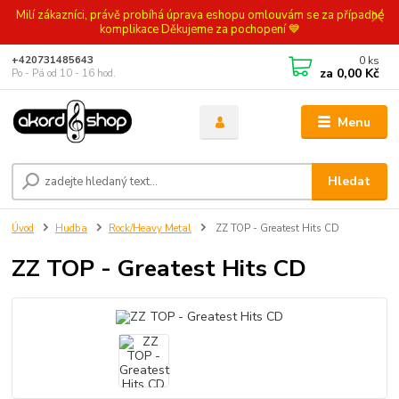
Milí zákazníci, právě probíhá úprava eshopu omlouvám se za případné
komplikace Děkujeme za pochopení 💙
0
ks
+420731485643
za
0,00 Kč
Po - Pá od 10 - 16 hod.
Menu
Hledat
Úvod
Hudba
Rock/Heavy Metal
ZZ TOP - Greatest Hits CD
ZZ TOP - Greatest Hits CD