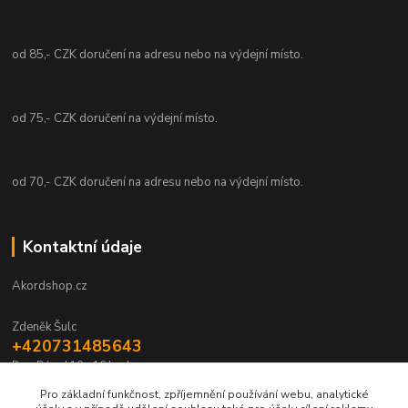
od 85,- CZK doručení na adresu nebo na výdejní místo.
od 75,- CZK doručení na výdejní místo.
od 70,- CZK doručení na adresu nebo na výdejní místo.
Kontaktní údaje
Akordshop.cz
Zdeněk Šulc
+420731485643
Po - Pá od 10 - 16 hod.
Pro základní funkčnost, zpříjemnění používání webu, analytické
info@akordshop.cz