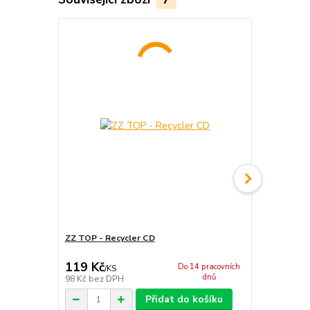
ZZ TOP - Recycler CD
ZZ TOP - El
LP
119 Kč
621 Kč
Do 14 pracovních
/
KS
/
KS
dnů
98 Kč
bez DPH
513 Kč
bez 
Přidat do košíku