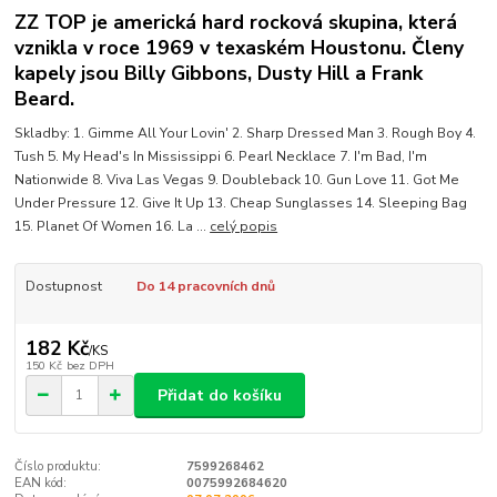
ZZ TOP je americká hard rocková skupina, která
vznikla v roce 1969 v texaském Houstonu. Členy
kapely jsou Billy Gibbons, Dusty Hill a Frank
Beard.
Skladby: 1. Gimme All Your Lovin' 2. Sharp Dressed Man 3. Rough Boy 4.
Tush 5. My Head's In Mississippi 6. Pearl Necklace 7. I'm Bad, I'm
Nationwide 8. Viva Las Vegas 9. Doubleback 10. Gun Love 11. Got Me
Under Pressure 12. Give It Up 13. Cheap Sunglasses 14. Sleeping Bag
15. Planet Of Women 16. La ...
celý popis
Dostupnost
Do 14 pracovních dnů
182 Kč
/
KS
150 Kč
bez DPH
Přidat do košíku
Číslo produktu:
7599268462
EAN kód:
0075992684620