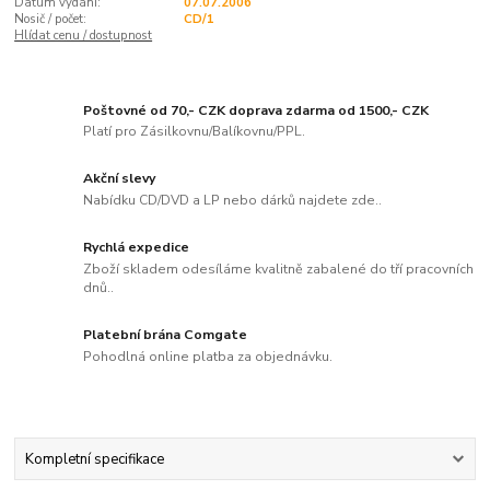
Datum vydání:
07.07.2006
Nosič / počet:
CD/1
Hlídat cenu / dostupnost
Poštovné od 70,- CZK doprava zdarma od 1500,- CZK
Platí pro Zásilkovnu/Balíkovnu/PPL.
Akční slevy
Nabídku CD/DVD a LP nebo dárků najdete zde..
Rychlá expedice
Zboží skladem odesíláme kvalitně zabalené do tří pracovních
dnů..
Platební brána Comgate
Pohodlná online platba za objednávku.
Kompletní specifikace