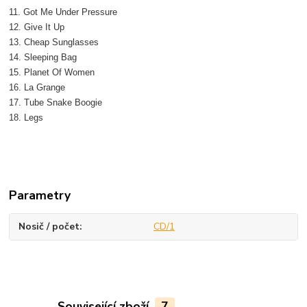
11. Got Me Under Pressure
12. Give It Up
13. Cheap Sunglasses
14. Sleeping Bag
15. Planet Of Women
16. La Grange
17. Tube Snake Boogie
18. Legs
Parametry
Nosič / počet
CD/1
Související zboží
7