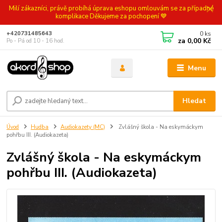
Milí zákazníci, právě probíhá úprava eshopu omlouvám se za případné
komplikace Děkujeme za pochopení 💙
0
ks
+420731485643
za
0,00 Kč
Po - Pá od 10 - 16 hod.
Menu
Hledat
Úvod
Hudba
Audiokazety (MC)
Zvlášný škola - Na eskymáckym
pohřbu III. (Audiokazeta)
Zvlášný škola - Na eskymáckym
pohřbu III. (Audiokazeta)