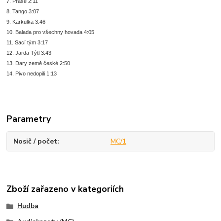
7. Prase 2:11
8. Tango 3:07
9. Karkulka 3:46
10. Balada pro všechny hovada 4:05
11. Sací tým 3:17
12. Jarda Týtl 3:43
13. Dary země české 2:50
14. Pivo nedopili 1:13
Parametry
Nosič / počet
MC/1
Zboží zařazeno v kategoriích
Hudba