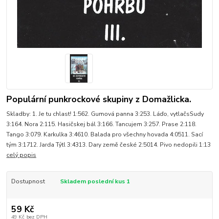
Populární punkrockové skupiny z Domažlicka.
Skladby: 1. Je tu chlast! 1:562. Gumová panna 3:253. Láďo, vytlačsSudy
3:164. Nora 2:115. Hasičskej bál 3:166. Tancujem 3:257. Prase 2:118.
Tango 3:079. Karkulka 3:4610. Balada pro všechny hovada 4:0511. Sací
tým 3:1712. Jarda Týtl 3:4313. Dary země české 2:5014. Pivo nedopili 1:13
celý popis
Dostupnost
Skladem poslední kus 1
59 Kč
49 Kč
bez DPH