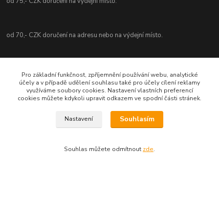
od 75,- CZK doručení na výdejní místo.
od 70,- CZK doručení na adresu nebo na výdejní místo.
Kontaktní údaje
Pro základní funkčnost, zpříjemnění používání webu, analytické
účely a v případě udělení souhlasu také pro účely cílení reklamy
Akordshop.cz
využíváme soubory cookies. Nastavení vlastních preferencí
cookies můžete kdykoli upravit odkazem ve spodní části stránek.
Zdeněk Šulc
Souhlasím
Nastavení
+420731485643
Po - Pá od 10 - 16 hod.
Souhlas můžete odmítnout
zde
.
info@akordshop.cz