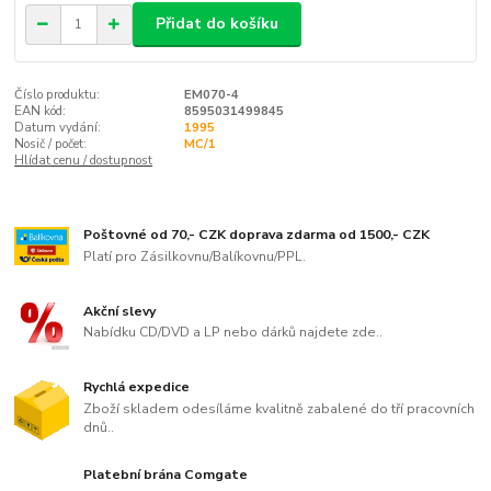
Přidat do košíku
Číslo produktu:
EM070-4
EAN kód:
8595031499845
Datum vydání:
1995
Nosič / počet:
MC/1
Hlídat cenu / dostupnost
Poštovné od 70,- CZK doprava zdarma od 1500,- CZK
Platí pro Zásilkovnu/Balíkovnu/PPL.
Akční slevy
Nabídku CD/DVD a LP nebo dárků najdete zde..
Rychlá expedice
Zboží skladem odesíláme kvalitně zabalené do tří pracovních
dnů..
Platební brána Comgate