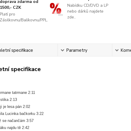
doprava zdarma od
Nabídku CD/DVD a LP
1500,- CZK
nebo dárků najdete
Platí pro
zde..
Zásilkovnu/Balíkovnu/PPL.
etní specifikace
Parametry
Kome
tní specifikace
rmane tatrmane 2:11
istika 2:13
ý je lesa pán 2:02
tila Lucinka bačkorku 3:22
ž se načančám 3:57
áku najdu tě 2:42