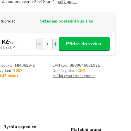
krásnou princeznu 2:53 Sluníč...
celý popis
tupnost
Skladem poslední kus 1 ks
 Kč
/
ks
Přidat do košíku
Kč
bez DPH
roduktu:
MM0619-2
EAN kód:
8580646061921
vydání:
2007
Nosič / počet:
CD/1
0:47 minut
Hlídat cenu / dostupnost
Rychlá expedice
Platební brána