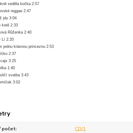
kně seděla kočka 2:57
ovské reggae 2:47
ž jdu 3:04
 kotě 2:33
ková Růženka 2:40
 Lí 2:20
 jednu krásnou princeznu 2:53
íčko 2:37
cajs 3:25
lka 1:40
sličí svatba 3:43
rníček 3:02
etry
/ počet
CD/1