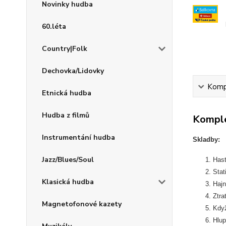
Novinky hudba
60.léta
Country|Folk
Dechovka/Lidovky
Kompl
Etnická hudba
Hudba z filmů
Komple
Instrumentání hudba
Skladby:
Jazz/Blues/Soul
Hast
Stat
Klasická hudba
Hajn
Ztra
Magnetofonové kazety
Kdy
Hlup