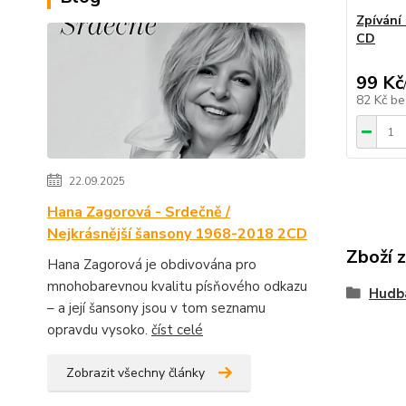
Zpívání 
CD
99 Kč
82 Kč
be
22.09.2025
Hana Zagorová - Srdečně /
Nejkrásnější šansony 1968-2018 2CD
Zboží 
Hana Zagorová je obdivována pro
mnohobarevnou kvalitu písňového odkazu
Hudb
– a její šansony jsou v tom seznamu
opravdu vysoko.
číst celé
Zobrazit všechny články