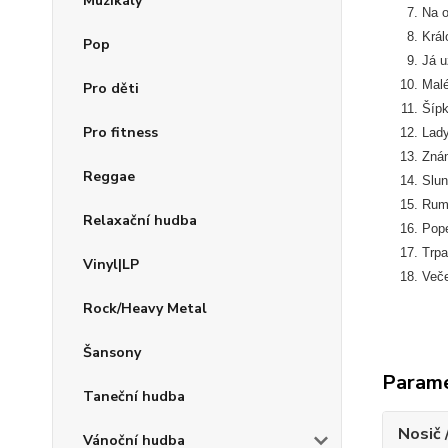
Muzikály
Na o
Král
Pop
Já u
Malé
Pro děti
Šíp
Pro fitness
Lady
Znám
Reggae
Slun
Rum
Relaxační hudba
Pope
Trpa
Vinyl|LP
Veče
Rock/Heavy Metal
Šansony
Param
Taneční hudba
Nosič 
Vánoční hudba