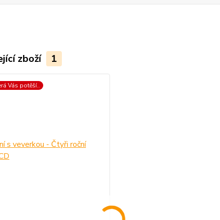
jící zboží
1
erá Vás potěší..