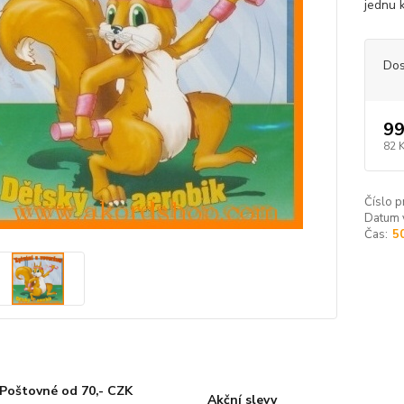
jednu 
Dos
99
82 
Číslo p
Datum 
Čas:
5
Poštovné od 70,- CZK
Akční slevy