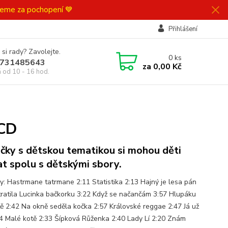
ujeme za pochopení 💙
Přihlášení
 si rady? Zavolejte.
0
ks
731485643
za
0,00 Kč
á od 10 - 16 hod.
 CD
ičky s dětskou tematikou si mohou děti
at spolu s dětskými sbory.
y: Hastrmane tatrmane 2:11 Statistika 2:13 Hajný je lesa pán
tratila Lucinka bačkorku 3:22 Když se načančám 3:57 Hlupáku
tě 2:42 Na okně seděla kočka 2:57 Královské reggae 2:47 Já už
04 Malé kotě 2:33 Šípková Růženka 2:40 Lady Lí 2:20 Znám