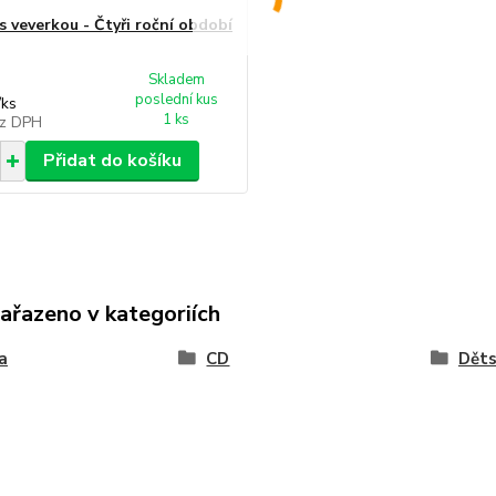
s veverkou - Čtyři roční období
Skladem
poslední kus
/
ks
1 ks
z DPH
Přidat do košíku
zařazeno v kategoriích
a
CD
Dět