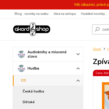
Milí zákazníci, práv
Blog - novinky na webu
Akce na eshopu
Hudební novinky...
Úvod
Audioknihy a mluvené
slovo
Zpív
Hudba
Cena, kter
CD
Česká hudba
Dětské