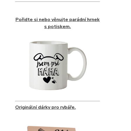
Pořidte si nebo věnujte parádní hrnek
s potiskem.
Originální dárky pro rybáře.