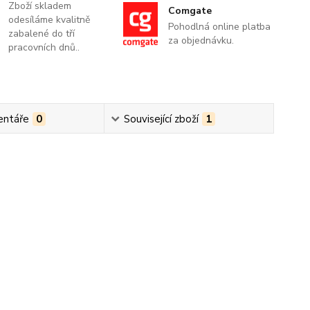
Zboží skladem
Comgate
odesíláme kvalitně
Pohodlná online platba
zabalené do tří
za objednávku.
pracovních dnů..
ntáře
0
Související zboží
1