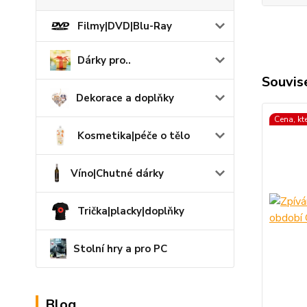
Filmy|DVD|Blu-Ray
Dárky pro..
Souvise
Dekorace a doplňky
Cena, kt
Kosmetika|péče o tělo
Víno|Chutné dárky
Trička|placky|doplňky
Stolní hry a pro PC
Blog