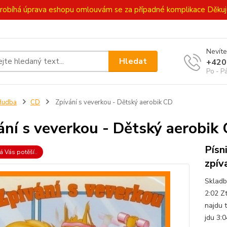
ě probíhá úprava eshopu omlouvám se za případné komplikace Děk
Nevíte
Hledat
+420
Po - P
Hudba
CD
Zpívání s veverkou - Dětský aerobik CD
ání s veverkou - Dětský aerobik
Písn
á Vás potěší..
zpív
Skladb
2:02 Z
najdu 
jdu 3: